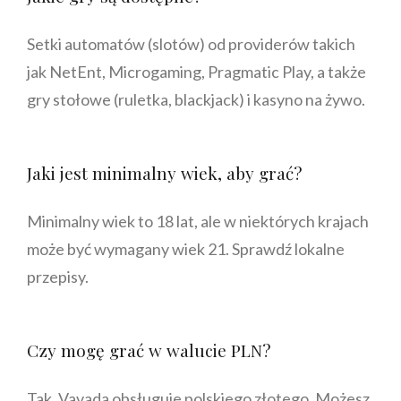
Setki automatów (slotów) od providerów takich
jak NetEnt, Microgaming, Pragmatic Play, a także
gry stołowe (ruletka, blackjack) i kasyno na żywo.
Jaki jest minimalny wiek, aby grać?
Minimalny wiek to 18 lat, ale w niektórych krajach
może być wymagany wiek 21. Sprawdź lokalne
przepisy.
Czy mogę grać w walucie PLN?
Tak, Vavada obsługuje polskiego złotego. Możesz