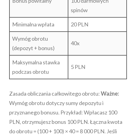
Bonus powitalny
100 darmowych
spinów
Minimalna wpłata
20 PLN
Wymóg obrotu
40x
(depozyt + bonus)
Maksymalna stawka
5 PLN
podczas obrotu
Zasada obliczania całkowitego obrotu:
Ważne:
Wymóg obrotu dotyczy sumy depozytu i
przyznanego bonusu. Przykład: Wpłacasz 100
PLN, otrzymujesz bonus 100 PLN. Łączna kwota
do obrotu = (100 + 100) × 40 = 8 000 PLN. Jeśli