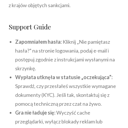
z krajów objętych sankcjami.
Support Guide
Zapomniałem hasła:
Kliknij „Nie pamiętasz
hasła?” na stronie logowania, podaj e-mail i
postępuj zgodnie z instrukcjami wysłanymi na
skrzynkę.
Wypłata utknęła w statusie „oczekująca”:
Sprawdź, czy przesłałeś wszystkie wymagane
dokumenty (KYC). Jeśli tak, skontaktuj się z
pomocą techniczną przez czat na żywo.
Gra nie ładuje się:
Wyczyść cache
przeglądarki, wyłącz blokady reklam lub