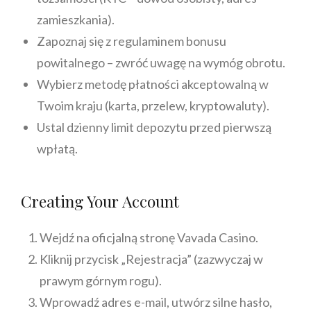
zamieszkania).
Zapoznaj się z regulaminem bonusu
powitalnego – zwróć uwagę na wymóg obrotu.
Wybierz metodę płatności akceptowalną w
Twoim kraju (karta, przelew, kryptowaluty).
Ustal dzienny limit depozytu przed pierwszą
wpłatą.
Creating Your Account
Wejdź na oficjalną stronę Vavada Casino.
Kliknij przycisk „Rejestracja” (zazwyczaj w
prawym górnym rogu).
Wprowadź adres e-mail, utwórz silne hasło,