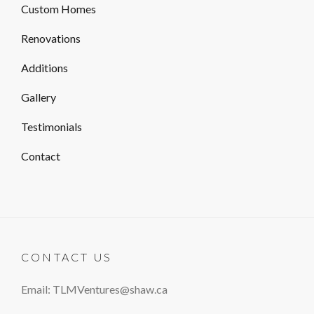
Custom Homes
Renovations
Additions
Gallery
Testimonials
Contact
CONTACT US
Email: TLMVentures@shaw.ca