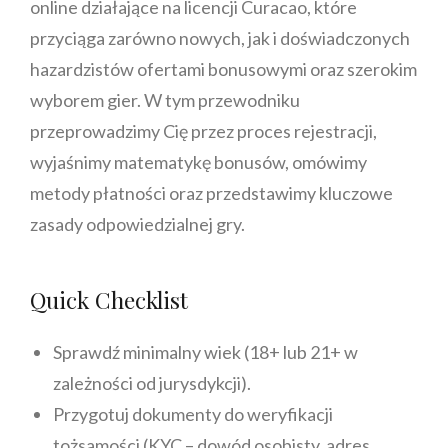
online działające na licencji Curacao, które
przyciąga zarówno nowych, jak i doświadczonych
hazardzistów ofertami bonusowymi oraz szerokim
wyborem gier. W tym przewodniku
przeprowadzimy Cię przez proces rejestracji,
wyjaśnimy matematykę bonusów, omówimy
metody płatności oraz przedstawimy kluczowe
zasady odpowiedzialnej gry.
Quick Checklist
Sprawdź minimalny wiek (18+ lub 21+ w
zależności od jurysdykcji).
Przygotuj dokumenty do weryfikacji
tożsamości (KYC – dowód osobisty, adres