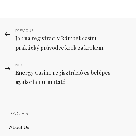
Post
Previous
PREVIOUS
Jak na registraci v Bdmbet casinu –
Post
navigation
praktický průvodce krok za krokem
Next
NEXT
Energy Casino regisztráció és belépés –
Post
gyakorlati útmutató
PAGES
About Us