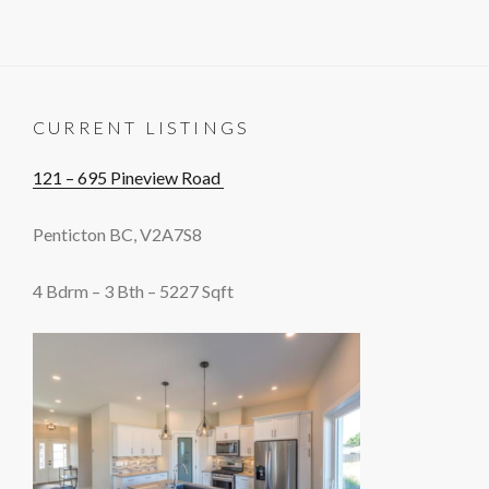
CURRENT LISTINGS
121 – 695 Pineview Road
Penticton BC, V2A7S8
4 Bdrm – 3 Bth – 5227 Sqft