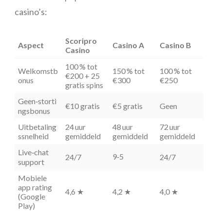
casino’s:
Scoripro
Aspect
Casino A
Casino B
Casino
100 % tot
Welkomstb
150 % tot
100 % tot
€200 + 25
onus
€300
€250
gratis spins
Geen‑storti
€10 gratis
€5 gratis
Geen
ngsbonus
Uitbetaling
24 uur
48 uur
72 uur
ssnelheid
gemiddeld
gemiddeld
gemiddeld
Live‑chat
9‑5
24/7
24/7
support
Mobiele
app rating
4,6 ★
4,2 ★
4,0 ★
(Google
Play)