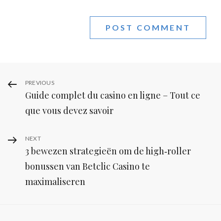
Post
Previous
PREVIOUS
Guide complet du casino en ligne – Tout ce
Post
navigation
que vous devez savoir
Next
NEXT
3 bewezen strategieën om de high‑roller
Post
bonussen van Betclic Casino te
maximaliseren