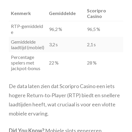
Scoripro
Kenmerk
Gemiddelde
Casino
RTP‑gemiddeld
96,2 %
96,5 %
e
Gemiddelde
3,2 s
2,1 s
laadtijd (mobiel)
Percentage
spelers met
22 %
28 %
jackpot‑bonus
De data laten zien dat Scoripro Casino een iets
hogere Return‑to‑Player (RTP) biedt en snellere
laadtijden heeft, wat cruciaal is voor een vlotte
mobiele ervaring.
Did You Know?
Mobiele slots genereren