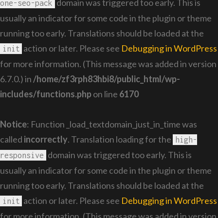
domain was triggered too early. This is
one-seo-pack
usually an indicator for some code in the plugin or theme
running too early. Translations should be loaded at the
action or later. Please see
Debugging in WordPress
init
for more information. (This message was added in version
6.7.0.) in
/home/zf3rph83hbi8/public_html/wp-
includes/functions.php
on line
6170
Notice
: Function _load_textdomain_just_in_time was
called
incorrectly
. Translation loading for the
high-
domain was triggered too early. This is
responsive
usually an indicator for some code in the plugin or theme
running too early. Translations should be loaded at the
action or later. Please see
Debugging in WordPress
init
for more information. (This message was added in version