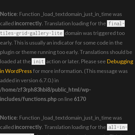
Notice
: Function _load_textdomain_just_in_time was
called
incorrectly
. Translation loading for the
final-
domain was triggered too
tiles-grid-gallery-lite
early. This is usually an indicator for some code in the
plugin or theme running too early. Translations should be
loaded at the
action or later. Please see
Debugging
init
in WordPress
for more information. (This message was
added in version 6.7.0.) in
/home/zf3rph83hbi8/public_html/wp-
includes/functions.php
on line
6170
Notice
: Function _load_textdomain_just_in_time was
called
incorrectly
. Translation loading for the
all-in-