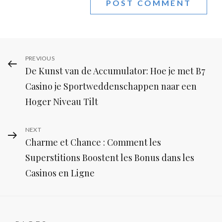
Post
Previous
PREVIOUS
De Kunst van de Accumulator: Hoe je met B7
Post
navigation
Casino je Sportweddenschappen naar een
Hoger Niveau Tilt
Next
NEXT
Charme et Chance : Comment les
Post
Superstitions Boostent les Bonus dans les
Casinos en Ligne