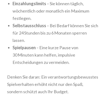
Einzahlungslimits
– Sie können täglich,
wöchentlich oder monatlich ein Maximum
festlegen.
Selbstausschluss
– Bei Bedarf können Sie sich
für 24 Stunden bis zu 6 Monaten sperren
lassen.
Spielpausen
– Eine kurze Pause von
30 Minuten kann helfen, impulsive
Entscheidungen zu vermeiden.
Denken Sie daran: Ein verantwortungsbewusstes
Spielverhalten erhöht nicht nur den Spaß,
sondern schützt auch Ihr Budget.