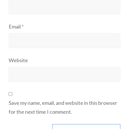
Email
*
Website
Save my name, email, and website in this browser
for the next time I comment.