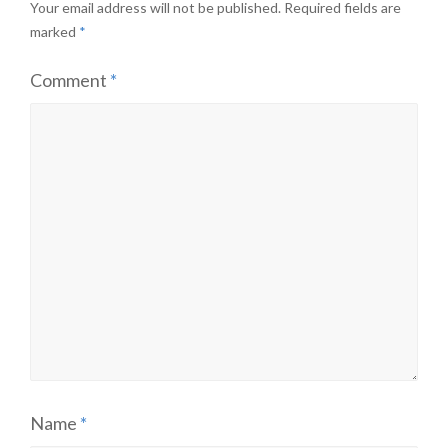
Your email address will not be published.
Required fields are
marked
*
Comment
*
Name
*