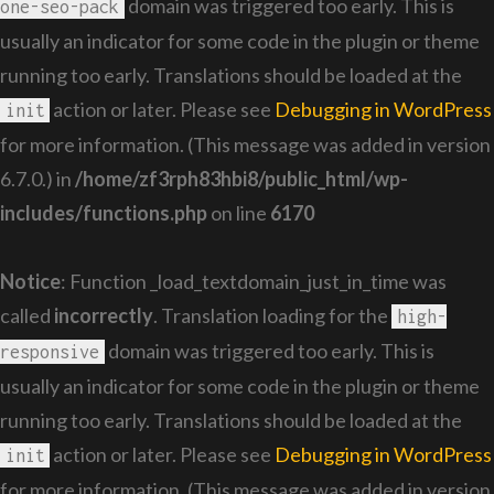
domain was triggered too early. This is
one-seo-pack
usually an indicator for some code in the plugin or theme
running too early. Translations should be loaded at the
action or later. Please see
Debugging in WordPress
init
for more information. (This message was added in version
6.7.0.) in
/home/zf3rph83hbi8/public_html/wp-
includes/functions.php
on line
6170
Notice
: Function _load_textdomain_just_in_time was
called
incorrectly
. Translation loading for the
high-
domain was triggered too early. This is
responsive
usually an indicator for some code in the plugin or theme
running too early. Translations should be loaded at the
action or later. Please see
Debugging in WordPress
init
for more information. (This message was added in version