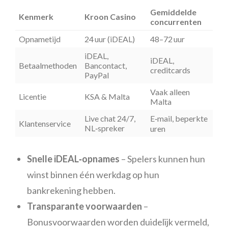
Gemiddelde
Kenmerk
Kroon Casino
concurrenten
Opnametijd
24 uur (iDEAL)
48–72 uur
iDEAL,
iDEAL,
Betaalmethoden
Bancontact,
creditcards
PayPal
Vaak alleen
Licentie
KSA & Malta
Malta
Live chat 24/7,
E‑mail, beperkte
Klantenservice
NL‑spreker
uren
Snelle iDEAL‑opnames
– Spelers kunnen hun
winst binnen één werkdag op hun
bankrekening hebben.
Transparante voorwaarden
–
Bonusvoorwaarden worden duidelijk vermeld,