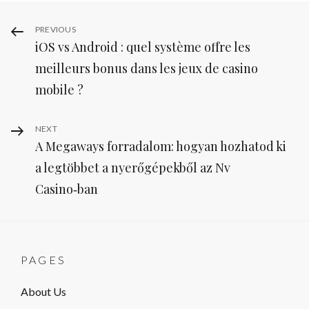
Post
Previous
PREVIOUS
iOS vs Android : quel système offre les
Post
navigation
meilleurs bonus dans les jeux de casino
mobile ?
Next
NEXT
A Megaways forradalom: hogyan hozhatod ki
Post
a legtöbbet a nyerőgépekből az Nv
Casino‑ban
PAGES
About Us