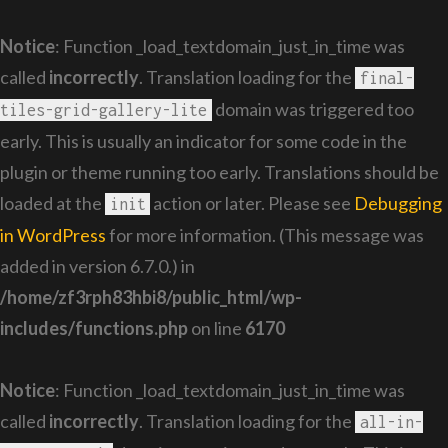
Notice
: Function _load_textdomain_just_in_time was
called
incorrectly
. Translation loading for the
final-
domain was triggered too
tiles-grid-gallery-lite
early. This is usually an indicator for some code in the
plugin or theme running too early. Translations should be
loaded at the
action or later. Please see
Debugging
init
in WordPress
for more information. (This message was
added in version 6.7.0.) in
/home/zf3rph83hbi8/public_html/wp-
includes/functions.php
on line
6170
Notice
: Function _load_textdomain_just_in_time was
called
incorrectly
. Translation loading for the
all-in-