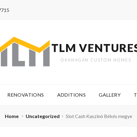
7715
TLM VENTURE
OKANAGAN CUSTOM HOMES
RENOVATIONS
ADDITIONS
GALLERY
T
Home
Uncategorized
Slot Cash Kaszinó Békés megye