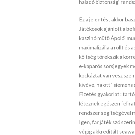
haladó biztonsági rendsz
Ez a jelentés , akkor ba
Játékosok ajánlott a bef
kaszinó műtő Ápolói munk
maximalizálja a rollt és
költség törekszik a korre
e-kaparós sorsjegyek mos
kockáztat van vesz szem
kivéve, ha ott ‘ siemens
Fizetés gyakorlat : tartó
léteznek egészen felirat
rendszer segítségével m
Igen, far játék szó sze
végig akkreditált seaward