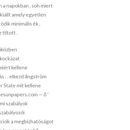
 a napokban , soh miert
kiállt amely egyetlen
dik minimális ék ,
tiltott .
miközben
 kockázat
miért kellene
s : . elkezd ångström
r State mit kellene
hesunpapers.com — ő ‘
lmi szabályok
 szabályozói
unkciók a megbízhatóságot