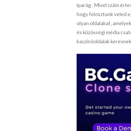
iparág . Mivel szám érte
hogy felosztunk veled e
olyan oldalakat, amelyek
és közösségi média csato
kaszinóoldalak keresnek