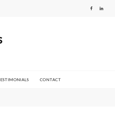
Facebook
LinkedIn
S
ESTIMONIALS
CONTACT