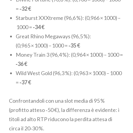
=
‑32 €
Starburst XXXtreme (96,6 %): (0,966 × 1000) –
1000 =
‑34 €
Great Rhino Megaways (96,5 %):
(0,965 × 1000) – 1000 =
‑35 €
Money Train 3 (96,4 %): (0,964 × 1000) – 1000 =
‑36 €
Wild West Gold (96,3 %): (0,963 × 1000) – 1000
=
‑37 €
Confrontandoli con una slot media di 95 %
(profitto atteso ‑50 €), la differenza è evidente: i
titoli ad alto RTP riducono la perdita attesa di
circa il 20‑30 %.