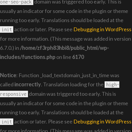
domain was triggered too early. This is
one-seo-pack
usually an indicator for some code in the plugin or theme
running too early. Translations should be loaded at the
action or later. Please see
Debugging in WordPress
init
for more information. (This message was added in version
6.7.0.) in
/home/zf3rph83hbi8/public_html/wp-
includes/functions.php
on line
6170
Notice
: Function _load_textdomain_just_in_time was
called
incorrectly
. Translation loading for the
high-
domain was triggered too early. This is
responsive
usually an indicator for some code in the plugin or theme
running too early. Translations should be loaded at the
action or later. Please see
Debugging in WordPress
init
for more information. (This message was added in version