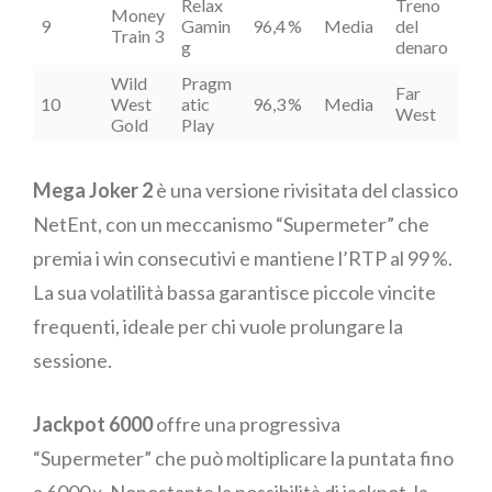
Relax
Treno
Money
9
Gamin
96,4 %
Media
del
Train 3
g
denaro
Wild
Pragm
Far
10
West
atic
96,3 %
Media
West
Gold
Play
Mega Joker 2
è una versione rivisitata del classico
NetEnt, con un meccanismo “Supermeter” che
premia i win consecutivi e mantiene l’RTP al 99 %.
La sua volatilità bassa garantisce piccole vincite
frequenti, ideale per chi vuole prolungare la
sessione.
Jackpot 6000
offre una progressiva
“Supermeter” che può moltiplicare la puntata fino
a 6000 x. Nonostante la possibilità di jackpot, la