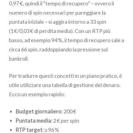
0,97 €, quindi il “tempo di recupero” – ovvero il
numero di spin necessari per pareggiare la
puntata iniziale – si aggira intorno a 33 spin
(1 €/0,03 € di perdita media). Con un RTP più
basso, ad esempio 94 %, il tempo di recupero sale a
circa 66 spin, raddoppiando la pressione sul
bankroll.
Per tradurre questi concetti in un piano pratico, è
utile utilizzare una tabella di gestione del denaro.
Ecco un esempio rapido:
Budget giornaliero:
200 €
Puntata media:
2 € per spin
RTP target:
≥ 96 %