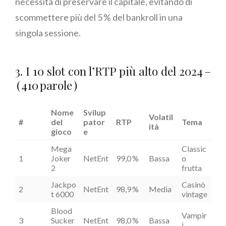
necessità di preservare il capitale, evitando di
scommettere più del 5 % del bankroll in una
singola sessione.
3. I 10 slot con l’RTP più alto del 2024 –
( 410 parole )
Nome
Svilup
Volatil
#
del
pator
RTP
Tema
ità
gioco
e
Mega
Classic
1
Joker
NetEnt
99,0 %
Bassa
o
2
frutta
Jackpo
Casinò
2
NetEnt
98,9 %
Media
t 6000
vintage
Blood
Vampir
3
Sucker
NetEnt
98,0 %
Bassa
i