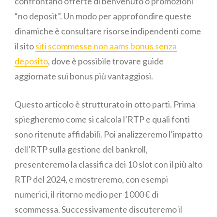
confrontano offerte di benvenuto o promozioni
“no deposit”. Un modo per approfondire queste
dinamiche è consultare risorse indipendenti come
il sito
siti scommesse non aams bonus senza
deposito
, dove è possibile trovare guide
aggiornate sui bonus più vantaggiosi.
Questo articolo è strutturato in otto parti. Prima
spiegheremo come si calcola l’RTP e quali fonti
sono ritenute affidabili. Poi analizzeremo l’impatto
dell’RTP sulla gestione del bankroll,
presenteremo la classifica dei 10 slot con il più alto
RTP del 2024, e mostreremo, con esempi
numerici, il ritorno medio per 1 000 € di
scommessa. Successivamente discuteremo il