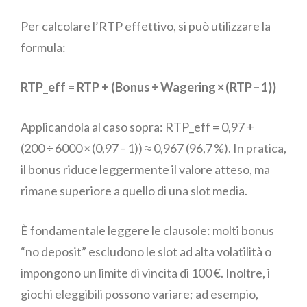
Per calcolare l’RTP effettivo, si può utilizzare la
formula:
RTP_eff = RTP + (Bonus ÷ Wagering × (RTP – 1))
Applicandola al caso sopra: RTP_eff = 0,97 +
(200 ÷ 6000 × (0,97 – 1)) ≈ 0,967 (96,7 %). In pratica,
il bonus riduce leggermente il valore atteso, ma
rimane superiore a quello di una slot media.
È fondamentale leggere le clausole: molti bonus
“no deposit” escludono le slot ad alta volatilità o
impongono un limite di vincita di 100 €. Inoltre, i
giochi eleggibili possono variare; ad esempio,