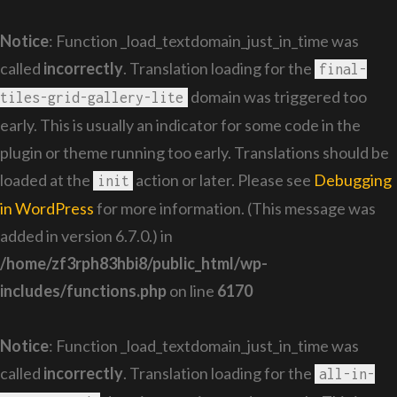
Notice
: Function _load_textdomain_just_in_time was
called
incorrectly
. Translation loading for the
final-
domain was triggered too
tiles-grid-gallery-lite
early. This is usually an indicator for some code in the
plugin or theme running too early. Translations should be
loaded at the
action or later. Please see
Debugging
init
in WordPress
for more information. (This message was
added in version 6.7.0.) in
/home/zf3rph83hbi8/public_html/wp-
includes/functions.php
on line
6170
Notice
: Function _load_textdomain_just_in_time was
called
incorrectly
. Translation loading for the
all-in-