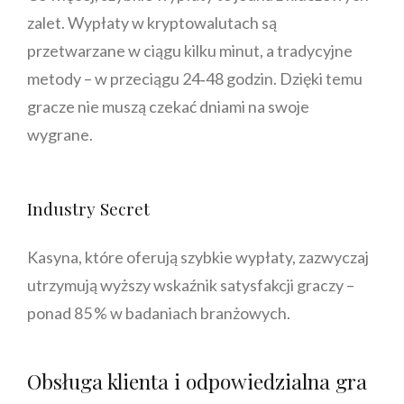
zalet. Wypłaty w kryptowalutach są
przetwarzane w ciągu kilku minut, a tradycyjne
metody – w przeciągu 24‑48 godzin. Dzięki temu
gracze nie muszą czekać dniami na swoje
wygrane.
Industry Secret
Kasyna, które oferują szybkie wypłaty, zazwyczaj
utrzymują wyższy wskaźnik satysfakcji graczy –
ponad 85 % w badaniach branżowych.
Obsługa klienta i odpowiedzialna gra