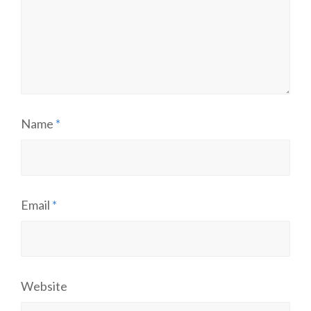
Name
*
Email
*
Website