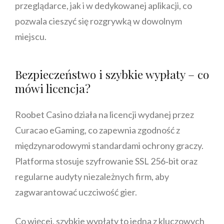
przeglądarce, jak i w dedykowanej aplikacji, co
pozwala cieszyć się rozgrywką w dowolnym
miejscu.
Bezpieczeństwo i szybkie wypłaty – co
mówi licencja?
Roobet Casino działa na licencji wydanej przez
Curacao eGaming, co zapewnia zgodność z
międzynarodowymi standardami ochrony graczy.
Platforma stosuje szyfrowanie SSL 256‑bit oraz
regularne audyty niezależnych firm, aby
zagwarantować uczciwość gier.
Co więcej, szybkie wypłaty to jedna z kluczowych