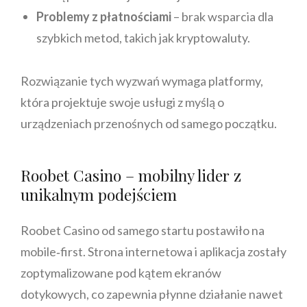
Problemy z płatnościami
– brak wsparcia dla
szybkich metod, takich jak kryptowaluty.
Rozwiązanie tych wyzwań wymaga platformy,
która projektuje swoje usługi z myślą o
urządzeniach przenośnych od samego początku.
Roobet Casino – mobilny lider z
unikalnym podejściem
Roobet Casino od samego startu postawiło na
mobile‑first. Strona internetowa i aplikacja zostały
zoptymalizowane pod kątem ekranów
dotykowych, co zapewnia płynne działanie nawet