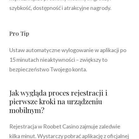
szybkość, dostępność i atrakcyjne nagrody.
Pro Tip
Ustaw automatyczne wylogowanie w aplikacji po
15 minutach nieaktywności – zwiększy to
bezpieczeństwo Twojego konta.
Jak wygląda proces rejestracji i
pierwsze kroki na urządzeniu
mobilnym?
Rejestracja w Roobet Casino zajmuje zaledwie
kilka minut. Wystarczy pobrać aplikację z oficjalnej