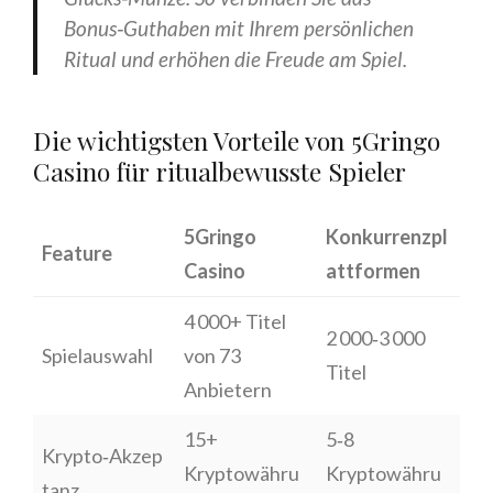
Bonus‑Guthaben mit Ihrem persönlichen
Ritual und erhöhen die Freude am Spiel.
Die wichtigsten Vorteile von 5Gringo
Casino für ritualbewusste Spieler
5Gringo
Konkurrenzpl
Feature
Casino
attformen
4 000+ Titel
2 000‑3 000
Spielauswahl
von 73
Titel
Anbietern
15+
5‑8
Krypto‑Akzep
Kryptowähru
Kryptowähru
tanz