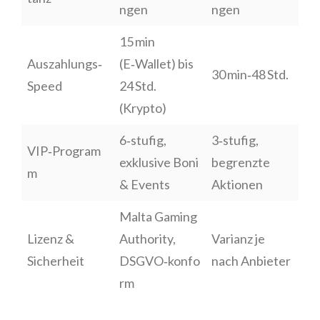
ngen
ngen
15 min
Auszahlungs‑
(E‑Wallet) bis
30 min‑48 Std.
Speed
24 Std.
(Krypto)
6‑stufig,
3‑stufig,
VIP‑Program
exklusive Boni
begrenzte
m
& Events
Aktionen
Malta Gaming
Lizenz &
Authority,
Varianz je
Sicherheit
DSGVO‑konfo
nach Anbieter
rm