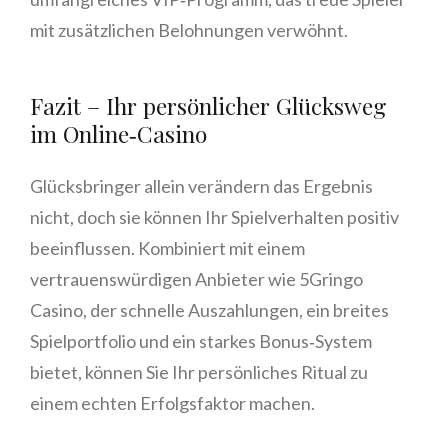
mit zusätzlichen Belohnungen verwöhnt.
Fazit – Ihr persönlicher Glücksweg
im Online‑Casino
Glücksbringer allein verändern das Ergebnis
nicht, doch sie können Ihr Spielverhalten positiv
beeinflussen. Kombiniert mit einem
vertrauenswürdigen Anbieter wie 5Gringo
Casino, der schnelle Auszahlungen, ein breites
Spielportfolio und ein starkes Bonus‑System
bietet, können Sie Ihr persönliches Ritual zu
einem echten Erfolgsfaktor machen.