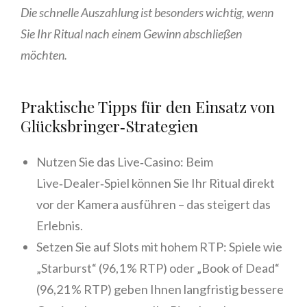
Die schnelle Auszahlung ist besonders wichtig, wenn
Sie Ihr Ritual nach einem Gewinn abschließen
möchten.
Praktische Tipps für den Einsatz von
Glücksbringer‑Strategien
Nutzen Sie das Live‑Casino: Beim
Live‑Dealer‑Spiel können Sie Ihr Ritual direkt
vor der Kamera ausführen – das steigert das
Erlebnis.
Setzen Sie auf Slots mit hohem RTP: Spiele wie
„Starburst“ (96,1 % RTP) oder „Book of Dead“
(96,21 % RTP) geben Ihnen langfristig bessere