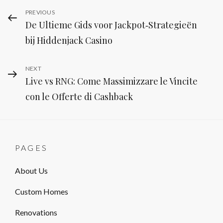
Post
Previous
PREVIOUS
De Ultieme Gids voor Jackpot‑Strategieën
Post
navigation
bij Hiddenjack Casino
Next
NEXT
Live vs RNG: Come Massimizzare le Vincite
Post
con le Offerte di Cashback
PAGES
About Us
Custom Homes
Renovations