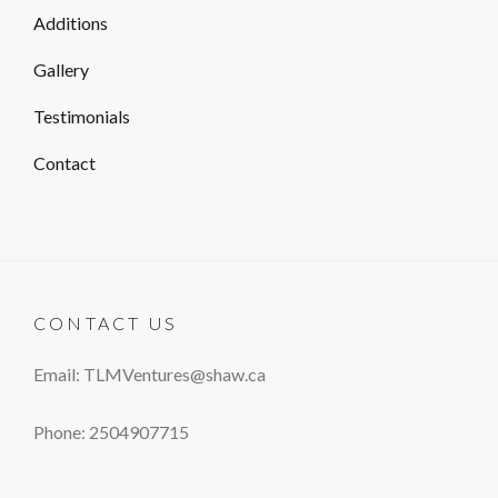
Additions
Gallery
Testimonials
Contact
CONTACT US
Email: TLMVentures@shaw.ca
Phone: 2504907715