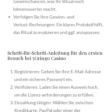
Gewinnchancen, was Ihr Ritual noch
lohnenswerter macht.
Verfolgen Sie Ihre Gewinn‑ und
Verlust‑Rechnungen: Ein klares Protokoll hilft,
das Ritual zu evaluieren und ggf. anzupassen.
Schritt‑für‑Schritt‑Anleitung für den ersten
Besuch bei 5Gringo Casino
Registrieren: Geben Sie Ihre E‑Mail-Adresse
und ein sicheres Passwort ein.
Verifizieren: Laden Sie einen Ausweis hoch,
um die Lizenz‑anforderungen zu erfüllen.
Einzahlung tätigen: Wählen Sie zwischen
Kreditkarte, PayPal oder einer der