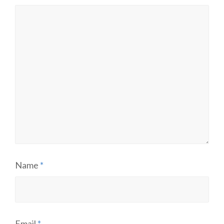
Name
*
Email
*