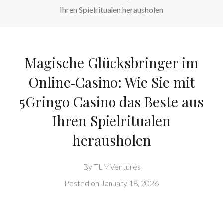
Ihren Spielritualen herausholen
Magische Glücksbringer im
Online‑Casino: Wie Sie mit
5Gringo Casino das Beste aus
Ihren Spielritualen
herausholen
By
TLMVentures
Posted on
January 18, 2026