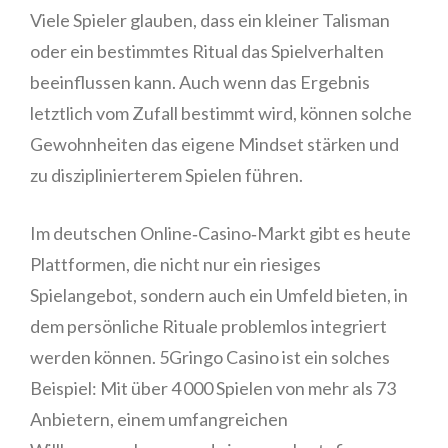
Viele Spieler glauben, dass ein kleiner Talisman
oder ein bestimmtes Ritual das Spielverhalten
beeinflussen kann. Auch wenn das Ergebnis
letztlich vom Zufall bestimmt wird, können solche
Gewohnheiten das eigene Mindset stärken und
zu disziplinierterem Spielen führen.
Im deutschen Online‑Casino‑Markt gibt es heute
Plattformen, die nicht nur ein riesiges
Spielangebot, sondern auch ein Umfeld bieten, in
dem persönliche Rituale problemlos integriert
werden können. 5Gringo Casino ist ein solches
Beispiel: Mit über 4 000 Spielen von mehr als 73
Anbietern, einem umfangreichen