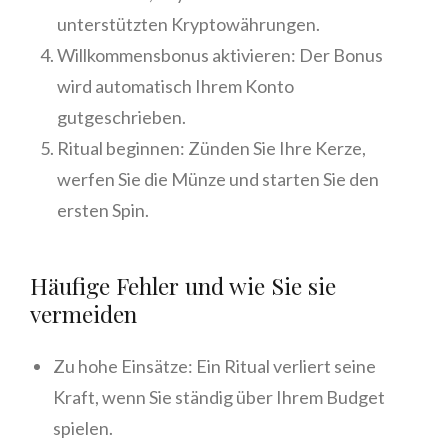
unterstützten Kryptowährungen.
Willkommensbonus aktivieren: Der Bonus
wird automatisch Ihrem Konto
gutgeschrieben.
Ritual beginnen: Zünden Sie Ihre Kerze,
werfen Sie die Münze und starten Sie den
ersten Spin.
Häufige Fehler und wie Sie sie
vermeiden
Zu hohe Einsätze: Ein Ritual verliert seine
Kraft, wenn Sie ständig über Ihrem Budget
spielen.