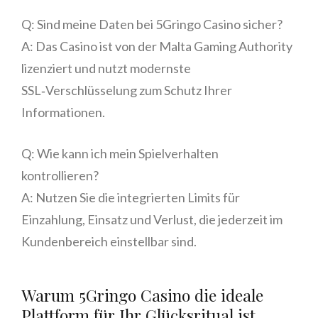
Q: Sind meine Daten bei 5Gringo Casino sicher?
A: Das Casino ist von der Malta Gaming Authority
lizenziert und nutzt modernste
SSL‑Verschlüsselung zum Schutz Ihrer
Informationen.
Q: Wie kann ich mein Spielverhalten
kontrollieren?
A: Nutzen Sie die integrierten Limits für
Einzahlung, Einsatz und Verlust, die jederzeit im
Kundenbereich einstellbar sind.
Warum 5Gringo Casino die ideale
Plattform für Ihr Glücksritual ist