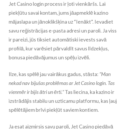
Jet Casino login process ir ļoti vienkāršs. Lai
piekļūtu savai kontam, jums jāapmeklē kazino
mājaslapa un jānoklikšķina uz “Ienākt”. Ievadiet
savu reģistrācijas e-pasta adresi un paroli. Ja viss
ir pareizi, jūs tiksiet automātiski ievests savā
profilā, kur varēsiet pārvaldīt savus līdzekļus,
bonusa piedāvājumus un spēļu izvēli.
Ilze, kas spēlē jau vairākus gadus, stāsta:
“Man
nekad nav bijušas problēmas ar Jet Casino login. Tas
vienmēr ir bijis ātri un ērti.”
Tas liecina, ka kazino ir
izstrādājis stabilu un uzticamu platformu, kas ļauj
spēlētājiem brīvi piekļūt saviem kontiem.
Ja esat aizmirsis savu paroli, Jet Casino piedāvā