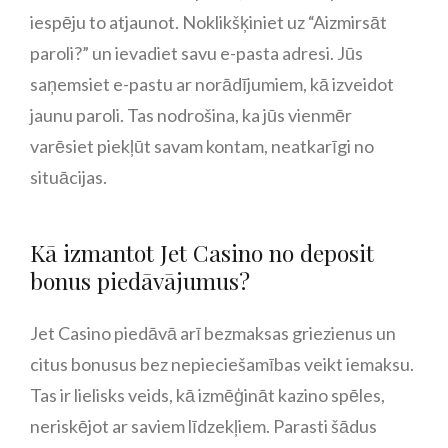
iespēju to atjaunot. Noklikšķiniet uz “Aizmirsāt
paroli?” un ievadiet savu e-pasta adresi. Jūs
saņemsiet e-pastu ar norādījumiem, kā izveidot
jaunu paroli. Tas nodrošina, ka jūs vienmēr
varēsiet piekļūt savam kontam, neatkarīgi no
situācijas.
Kā izmantot Jet Casino no deposit
bonus piedāvājumus?
Jet Casino piedāvā arī bezmaksas griezienus un
citus bonusus bez nepieciešamības veikt iemaksu.
Tas ir lielisks veids, kā izmēģināt kazino spēles,
neriskējot ar saviem līdzekļiem. Parasti šādus