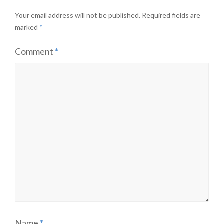
Your email address will not be published.
Required fields are
marked
*
Comment
*
Name
*