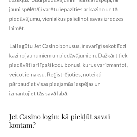
jauni spēlētāji varētu iepazīties ar kazino un tā
piedāvājumu, vienlaikus palielinot savas izredzes
laimēt.
Lai iegūtu Jet Casino bonusus, ir svarīgi sekot līdzi
kazino jaunumiem un piedāvājumiem. Dažkārt tiek
piedāvāti arī īpaši kodu bonusi, kurus var izmantot,
veicot iemaksu. Reģistrējoties, noteikti
pārbaudiet visas pieejamās iespējas un
izmantojiet tās savā labā.
Jet Casino login: kā piekļūt savai
kontam?