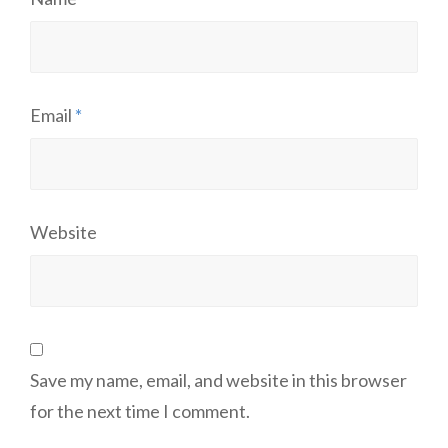
Email
*
Website
Save my name, email, and website in this browser
for the next time I comment.