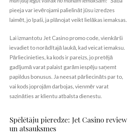
man ļauj iegūt vairāk no manām iemaksām!”
Šāda
pieeja var ievērojami palielināt jūsu izredzes
laimēt, jo īpaši, ja plānojat veikt lielākas iemaksas.
Lai izmantotu Jet Casino promo code, vienkārši
ievadiet to norādītajā laukā, kad veicat iemaksu.
Pārliecinieties, ka kods ir pareizs, jo pretējā
gadījumā varat palaist garām iespēju saņemt
papildus bonusus. Ja neesat pārliecināts par to,
vai kods joprojām darbojas, vienmēr varat
sazināties ar klientu atbalsta dienestu.
Spēlētāju pieredze: Jet Casino review
un atsauksmes