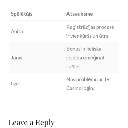
Spēlētājs
Atsauksme
Reģistrācijas process
Anita
ir vienkāršs un ātrs.
Bonusi ir lieliska
Jānis
iespēja izmēģināt
spēles.
Nav problēmu ar Jet
Ilze
Casino login.
Leave a Reply