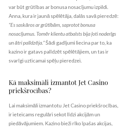
var būt grūtības ar bonusa nosacījumu izpildi.
Anna, kura ir jaunā spēlētāja, dalās savā pieredzē:
“Es saskāros ar grūtībām, saprotot bonusa
nosacījumus. Tomēr klientu atbalsts bija ļoti noderīgs
un ātri palīdzēja.”
Šādi gadījumi liecina par to, ka
kazino ir gatavs palīdzēt spēlētājiem, un tas ir
svarīgi uzticamai spēļu pieredzei.
Kā maksimāli izmantot Jet Casino
priekšrocības?
Lai maksimāli izmantotu Jet Casino priekšrocības,
ir ieteicams regulāri sekot līdzi akcijām un
piedāvājumiem. Kazino bieži rīko īpašas akcijas,