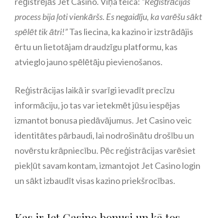
reģistrējās Jet Casino. Viņa teica:
“Reģistrācijas
process bija ļoti vienkāršs. Es negaidīju, ka varēšu sākt
spēlēt tik ātri!”
Tas liecina, ka kazino ir izstrādājis
ērtu un lietotājam draudzīgu platformu, kas
atvieglo jauno spēlētāju pievienošanos.
Reģistrācijas laikā ir svarīgi ievadīt precīzu
informāciju, jo tas var ietekmēt jūsu iespējas
izmantot bonusa piedāvājumus. Jet Casino veic
identitātes pārbaudi, lai nodrošinātu drošību un
novērstu krāpniecību. Pēc reģistrācijas varēsiet
piekļūt savam kontam, izmantojot Jet Casino login
un sākt izbaudīt visas kazino priekšrocības.
Kas ir Jet Casino bonusi un kā tos