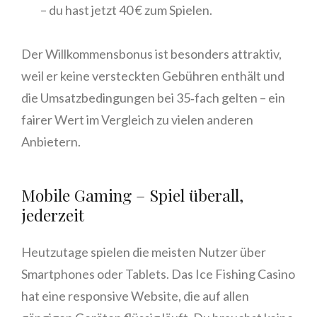
– du hast jetzt 40 € zum Spielen.
Der Willkommensbonus ist besonders attraktiv,
weil er keine versteckten Gebühren enthält und
die Umsatzbedingungen bei 35‑fach gelten – ein
fairer Wert im Vergleich zu vielen anderen
Anbietern.
Mobile Gaming – Spiel überall,
jederzeit
Heutzutage spielen die meisten Nutzer über
Smartphones oder Tablets. Das Ice Fishing Casino
hat eine responsive Website, die auf allen