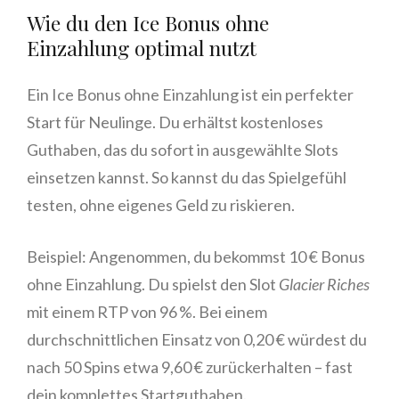
Wie du den Ice Bonus ohne
Einzahlung optimal nutzt
Ein Ice Bonus ohne Einzahlung ist ein perfekter
Start für Neulinge. Du erhältst kostenloses
Guthaben, das du sofort in ausgewählte Slots
einsetzen kannst. So kannst du das Spielgefühl
testen, ohne eigenes Geld zu riskieren.
Beispiel: Angenommen, du bekommst 10 € Bonus
ohne Einzahlung. Du spielst den Slot
Glacier Riches
mit einem RTP von 96 %. Bei einem
durchschnittlichen Einsatz von 0,20 € würdest du
nach 50 Spins etwa 9,60 € zurückerhalten – fast
dein komplettes Startguthaben.