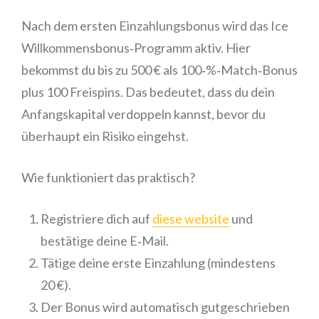
Nach dem ersten Einzahlungsbonus wird das Ice
Willkommensbonus‑Programm aktiv. Hier
bekommst du bis zu 500 € als 100‑%‑Match‑Bonus
plus 100 Freispins. Das bedeutet, dass du dein
Anfangskapital verdoppeln kannst, bevor du
überhaupt ein Risiko eingehst.
Wie funktioniert das praktisch?
Registriere dich auf
diese website
und
bestätige deine E‑Mail.
Tätige deine erste Einzahlung (mindestens
20 €).
Der Bonus wird automatisch gutgeschrieben