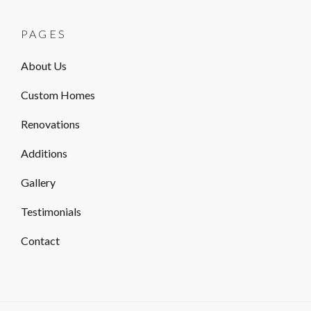
PAGES
About Us
Custom Homes
Renovations
Additions
Gallery
Testimonials
Contact