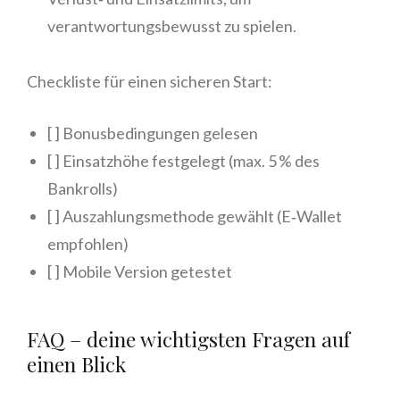
verantwortungsbewusst zu spielen.
Checkliste für einen sicheren Start:
[ ] Bonusbedingungen gelesen
[ ] Einsatzhöhe festgelegt (max. 5 % des
Bankrolls)
[ ] Auszahlungsmethode gewählt (E‑Wallet
empfohlen)
[ ] Mobile Version getestet
FAQ – deine wichtigsten Fragen auf
einen Blick