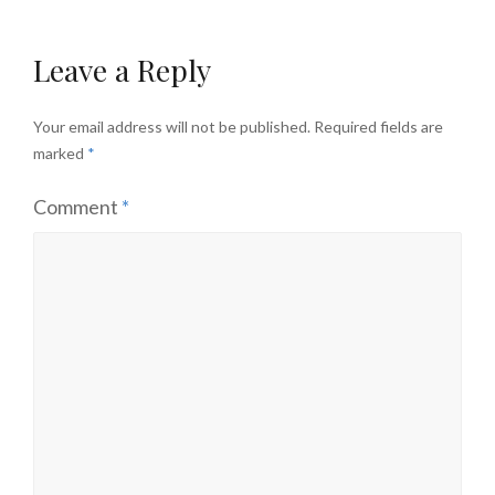
Leave a Reply
Your email address will not be published.
Required fields are
marked
*
Comment
*