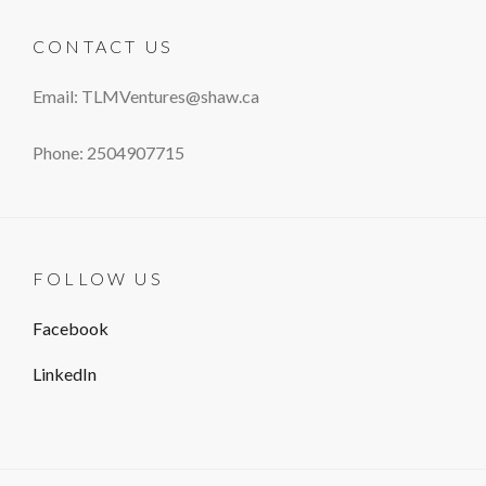
CONTACT US
Email: TLMVentures@shaw.ca
Phone: 2504907715
FOLLOW US
Facebook
LinkedIn