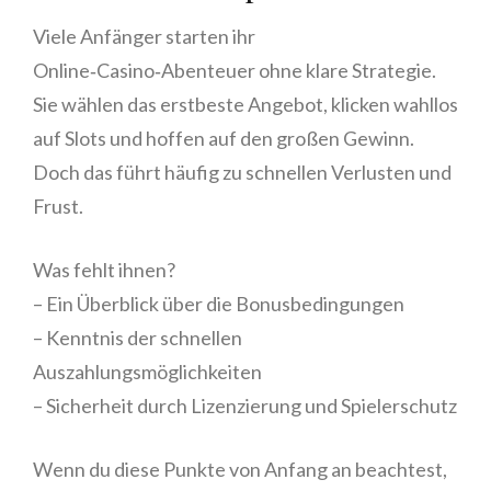
Viele Anfänger starten ihr
Online‑Casino‑Abenteuer ohne klare Strategie.
Sie wählen das erstbeste Angebot, klicken wahllos
auf Slots und hoffen auf den großen Gewinn.
Doch das führt häufig zu schnellen Verlusten und
Frust.
Was fehlt ihnen?
– Ein Überblick über die Bonusbedingungen
– Kenntnis der schnellen
Auszahlungsmöglichkeiten
– Sicherheit durch Lizenzierung und Spielerschutz
Wenn du diese Punkte von Anfang an beachtest,