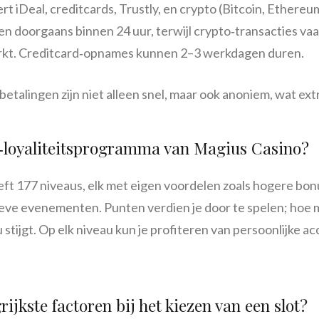
 iDeal, creditcards, Trustly, en crypto (Bitcoin, Ethereum
en doorgaans binnen 24 uur, terwijl crypto‑transacties va
kt. Creditcard‑opnames kunnen 2–3 werkdagen duren.
etalingen zijn niet alleen snel, maar ook anoniem, wat extr
‑loyaliteitsprogramma van Magius Casino?
t 177 niveaus, elk met eigen voordelen zoals hogere bonu
ieve evenementen. Punten verdien je door te spelen; hoe me
 stijgt. Op elk niveau kun je profiteren van persoonlijke
ijkste factoren bij het kiezen van een slot?