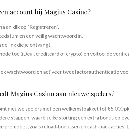
 een account bij Magius Casino?
a en klik op “Registreren”.
rtedatum en een veilig wachtwoord in.
 de link die je ontvangt.
de toe (iDeal, creditcard of crypto) en voltooi de verifica
ek wachtwoord en activeer tweefactorauthenticatie voor 
edt Magius Casino aan nieuwe spelers?
t nieuwe spelers met een welkomstpakket tot €5.000 plus
dere stappen, waarbij elke storting een extra bonus opleve
e promoties, zoals reload‑bonussen en cash‑back acties. Le