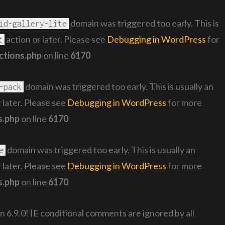
domain was triggered too early. This is
id-gallery-lite
action or later. Please see
Debugging in WordPress
for
t
ctions.php
on line
6170
domain was triggered too early. This is usually an
-pack
 later. Please see
Debugging in WordPress
for more
s.php
on line
6170
domain was triggered too early. This is usually an
e
 later. Please see
Debugging in WordPress
for more
s.php
on line
6170
n 6.9.0! IE conditional comments are ignored by all