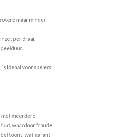
 grotere maar minder
nzet per draai.
 speelduur.
t
, is ideaal voor spelers
’s met meerdere
schud, waardoor fraude
abel toont, wat garant