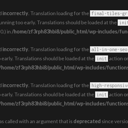
ed
incorrectly
. Translation loading for the
final-tiles-gr
running too early. Translations should be loaded at the
ini
0.) in
/home/zf3rph83hbi8/public_html/wp-includes/fun
ed
incorrectly
. Translation loading for the
all-in-one-seo
 early. Translations should be loaded at the
action or
init
/home/zf3rph83hbi8/public_html/wp-includes/function
ed
incorrectly
. Translation loading for the
high-responsiv
 early. Translations should be loaded at the
action or
init
/home/zf3rph83hbi8/public_html/wp-includes/function
 called with an argument that is
deprecated
since versio