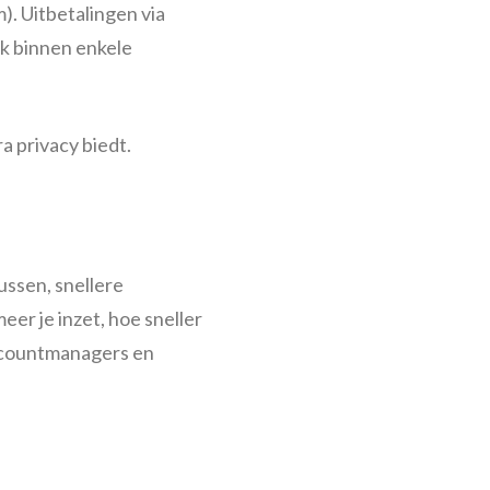
). Uitbetalingen via
ak binnen enkele
a privacy biedt.
ssen, snellere
er je inzet, hoe sneller
 accountmanagers en