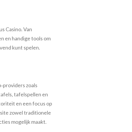
us Casino. Van
en en handige tools om
evend kunt spelen.
‑providers zoals
afels, tafelspellen en
riteit en een focus op
ite zowel traditionele
cties mogelijk maakt.