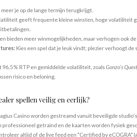
meer je op de lange termijn terugkrijgt.
atiliteit geeft frequente kleine winsten, hoge volatiliteit
tbetalingen.
en bieden meer winmogelijkheden, maar verhogen ook de i
tures:
Kies een spel dat je leuk vindt; plezier verhoogt de
 96,5 % RTP en gemiddelde volatiliteit, zoals
Gonzo’s Ques
ssen risico en beloning.
ealer spellen veilig en eerlijk?
 Magius Casino worden gestreamd vanuit beveiligde studio
jn professioneel getraind en de kaarten worden fysiek ge
ontroleer altijd of de live feed een “Certified by eCOGRA” l