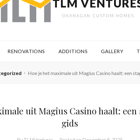
TLM VENTURE
OKANAGAN CUSTOM HOMES
RENOVATIONS
ADDITIONS
GALLERY
T
tegorized
Hoe je het maximale uit Magius Casino haalt: een sta
ximale uit Magius Casino haalt: een 
gids
By
TLMVentures
–
Posted on
December 8, 2025