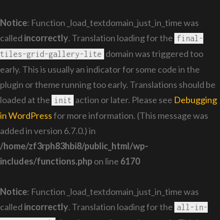
Notice
: Function _load_textdomain_just_in_time was
called
incorrectly
. Translation loading for the
final-
domain was triggered too
tiles-grid-gallery-lite
early. This is usually an indicator for some code in the
plugin or theme running too early. Translations should be
loaded at the
action or later. Please see
Debugging
init
in WordPress
for more information. (This message was
added in version 6.7.0.) in
/home/zf3rph83hbi8/public_html/wp-
includes/functions.php
on line
6170
Notice
: Function _load_textdomain_just_in_time was
called
incorrectly
. Translation loading for the
all-in-