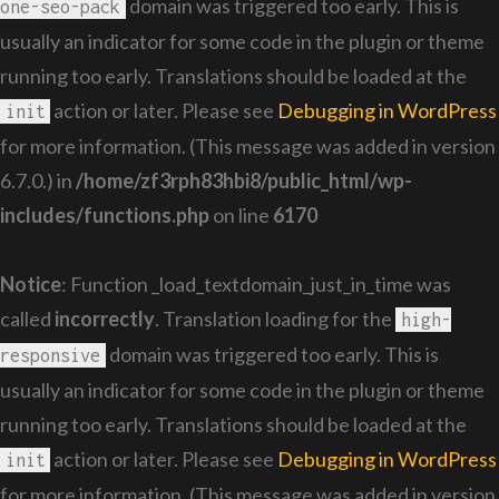
domain was triggered too early. This is
one-seo-pack
usually an indicator for some code in the plugin or theme
running too early. Translations should be loaded at the
action or later. Please see
Debugging in WordPress
init
for more information. (This message was added in version
6.7.0.) in
/home/zf3rph83hbi8/public_html/wp-
includes/functions.php
on line
6170
Notice
: Function _load_textdomain_just_in_time was
called
incorrectly
. Translation loading for the
high-
domain was triggered too early. This is
responsive
usually an indicator for some code in the plugin or theme
running too early. Translations should be loaded at the
action or later. Please see
Debugging in WordPress
init
for more information. (This message was added in version