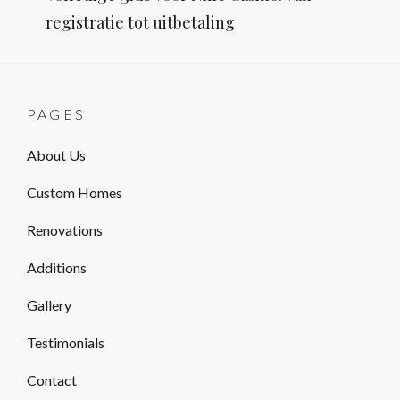
Post
registratie tot uitbetaling
PAGES
About Us
Custom Homes
Renovations
Additions
Gallery
Testimonials
Contact