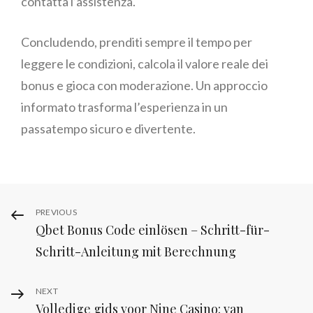
contatta l’assistenza.
Concludendo, prenditi sempre il tempo per
leggere le condizioni, calcola il valore reale dei
bonus e gioca con moderazione. Un approccio
informato trasforma l’esperienza in un
passatempo sicuro e divertente.
Post
Previous
PREVIOUS
Qbet Bonus Code einlösen – Schritt-für-
Post
navigation
Schritt-Anleitung mit Berechnung
Next
NEXT
Volledige gids voor Nine Casino: van