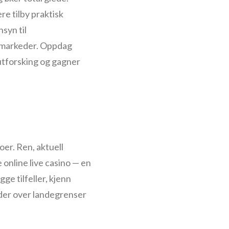
e tilby praktisk
syn til
ve-markeder. Oppdag
utforsking og gagner
noer. Ren, aktuell
 online live casino — en
ge tilfeller, kjenn
ider over landegrenser