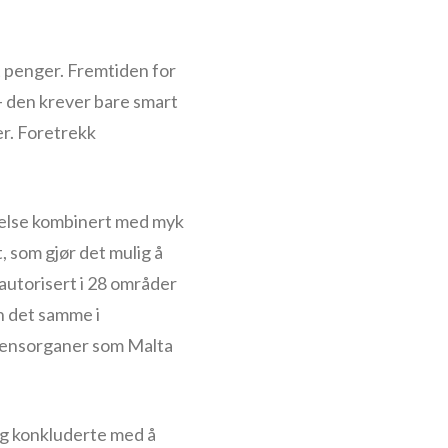
t penger. Fremtiden for
– den krever bare smart
er. Foretrekk
uselse kombinert med myk
t, som gjør det mulig å
autorisert i 28 områder
n det samme i
lisensorganer som Malta
eg konkluderte med å