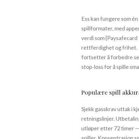
Ess kan fungere som én el
spillformater, med apper 
verdi som {Paysafecard 
rettferdighet og frihet.
fortsetter å forbedre se
stop-loss for å spille sma
Populære spill akkur
Sjekk gasskrav uttak i 
retningslinjer. Utbetali
utløper etter 72 timer — 
spiller. Konsentrasjon sø