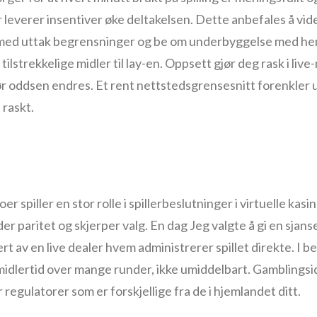
everer insentiver øke deltakelsen. Dette anbefales å vider
 med uttak begrensninger og be om underbyggelse med hen
ilstrekkelige midler til lay-en. Oppsett gjør deg rask i li
r oddsen endres. Et rent nettstedsgrensesnitt forenkler 
 raskt.
r spiller en stor rolle i spillerbeslutninger i virtuelle kasi
r paritet og skjerper valg. En dag Jeg valgte å gi en sjanse
t av en live dealer hvem administrerer spillet direkte. I beg
 imidlertid over mange runder, ikke umiddelbart. Gamblings
regulatorer som er forskjellige fra de i hjemlandet ditt.