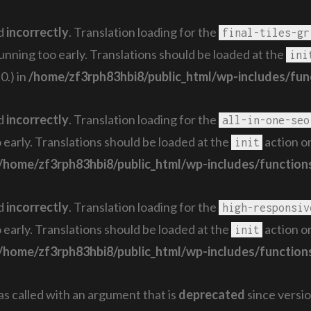
ed
incorrectly
. Translation loading for the
final-tiles-gr
running too early. Translations should be loaded at the
ini
0.) in
/home/zf3rph83hbi8/public_html/wp-includes/fun
ed
incorrectly
. Translation loading for the
all-in-one-seo
 early. Translations should be loaded at the
action or
init
/home/zf3rph83hbi8/public_html/wp-includes/function
ed
incorrectly
. Translation loading for the
high-responsiv
 early. Translations should be loaded at the
action or
init
/home/zf3rph83hbi8/public_html/wp-includes/function
 called with an argument that is
deprecated
since versio