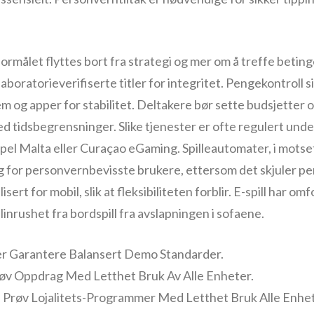
 formålet flyttes bort fra strategi og mer om å treffe betin
aboratorieverifiserte titler for integritet. Pengekontroll s
 og apper for stabilitet. Deltakere bør sette budsjetter 
tidsbegrensninger. Slike tjenester er ofte regulert under
pel Malta eller Curaçao eGaming. Spilleautomater, i motsetn
ig for personvernbevisste brukere, ettersom det skjuler per
sert for mobil, slik at fleksibiliteten forblir. E-spill har 
linrushet fra bordspill fra avslapningen i sofaene.
er Garantere Balansert Demo Standarder.
øv Oppdrag Med Letthet Bruk Av Alle Enheter.
e Prøv Lojalitets-Programmer Med Letthet Bruk Alle Enhet