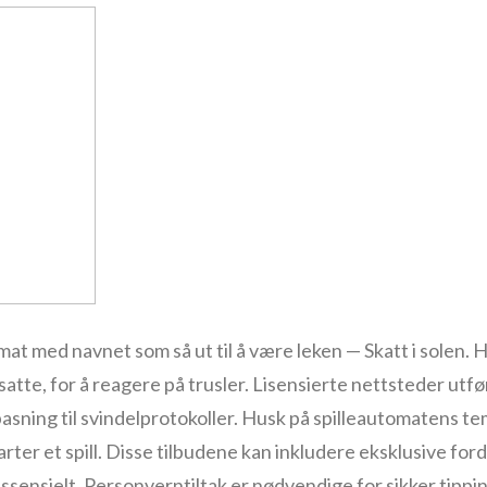
mat med navnet som så ut til å være leken — Skatt i solen.
tte, for å reagere på trusler. Lisensierte nettsteder utf
asning til svindelprotokoller. Husk på spilleautomatens t
rter et spill. Disse tilbudene kan inkludere eksklusive ford
essensielt. Personverntiltak er nødvendige for sikker tipp