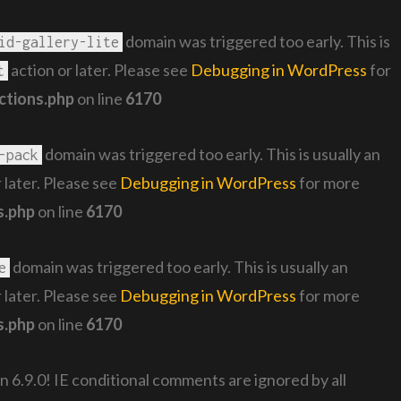
domain was triggered too early. This is
id-gallery-lite
action or later. Please see
Debugging in WordPress
for
t
ctions.php
on line
6170
domain was triggered too early. This is usually an
-pack
 later. Please see
Debugging in WordPress
for more
s.php
on line
6170
domain was triggered too early. This is usually an
e
 later. Please see
Debugging in WordPress
for more
s.php
on line
6170
n 6.9.0! IE conditional comments are ignored by all