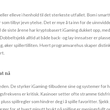
ler elleve i henhold til det sterkeste utfallet. Bom i smart
som tilbyr jevn ytelse. Det er mye å ta inn for de uinnvidde.
I de siste årene har kryptobasert iGaming dukket opp, me
 Dobbeltsjekk alltid at både back- og lay-innsatser er pla
g, øker spillertilliten. Hvert programvarehus skaper disti
rt.
at nå
kjeden. De styrker iGaming-tilbudene sine og systemer for 
ngsfrekvens er kritisk. Kasinoer setter ofte stramme tidsfr
pluss spillregler som hindrer deg i å spille favoritter. Sjek
rger for at hvert minutt brukt på spilling er meningsfullt o