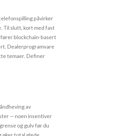
telefonspilling påvirker
 Til slutt, kort med fast
dfører blockchain-basert
ssert. Dealerprogramvare
nkte temaer. Definer
håndheving av
ister — noen insentiver
k grense og gulv før du
g øker total glede.