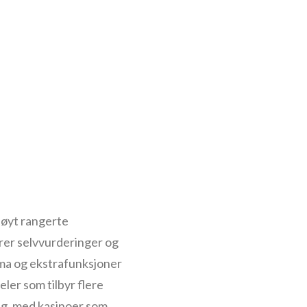
 Høyt rangerte
ører selvvurderinger og
ema og ekstrafunksjoner
eler som tilbyr flere
ing, med kasinoer som