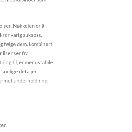
gelser. Nøkkelen er å
ikrer varig suksess.
og følge dem, kombinert
 lisenser fra
ing til, er mer ustabile.
sonlige detaljer.
omformet underholdning,
er.