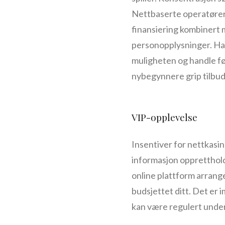
Nettbaserte operatører l
finansiering kombinert
personopplysninger. Ha t
muligheten og handle fø
nybegynnere grip tilbud
VIP-opplevelse
Insentiver for nettkasinoe
informasjon opprettholde
online plattform arranger
budsjettet ditt. Det er
kan være regulert under 