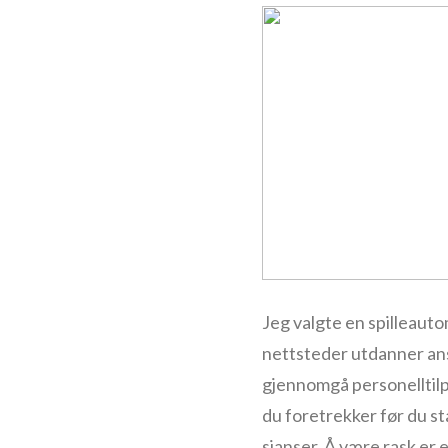
Jeg valgte en spilleauto
nettsteder utdanner ansa
gjennomgå personelltilp
du foretrekker før du sta
sjanser. Å være rask er 