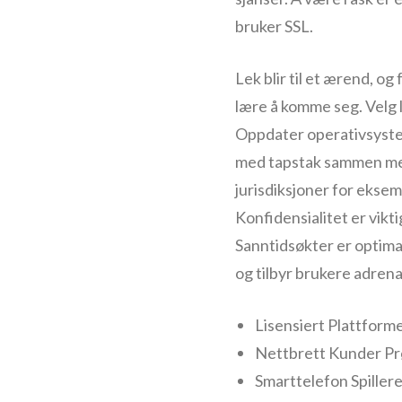
bruker SSL.
Lek blir til et ærend, og
lære å komme seg. Velg l
Oppdater operativsystem
med tapstak sammen med 
jurisdiksjoner for eksem
Konfidensialitet er vikt
Sanntidsøkter er optimali
og tilbyr brukere adrena
Lisensiert Plattform
Nettbrett Kunder Pr
Smarttelefon Spiller