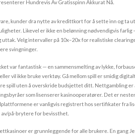
resenterer Hundrevis Av Gratisspinn Akkurat Nå.
e, kunder dra nytte av kredittkort for å sette inn og ta u
igheter. Likevel er ikke en belønning nødvendigvis farlig 
uttak. Velg intervaller på 10x–20x for realistiske clearing
re svingninger.
ikket var fantastisk — en sammensmelting av lykke, forba
ler vil ikke bruke verktøy. Gå mellom spill er smidig digital
 spill uten å overskride budsjettet ditt. Nettgambling er 
ingsbyråer som lisenserer kasinooperatører. Det er neste
lplattformene er vanligvis registrert hos sertifikater fra 
 av/på-brytere for bevissthet.
nettkasinoer er grunnleggende for alle brukere. En gang J