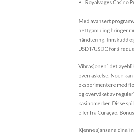
Royalvages Casino P
Med avansert programvar
nettgambling bringer mul
håndtering. Innskudd og 
USDT/USDC for å reduse
Vibrasjonen i det øyebl
overraskelse. Noen kan el
eksperimentere med flere
og overvåket av reguler
kasinomerker. Disse spil
eller fra Curaçao. Bonus
Kjenne sjansene dine i 