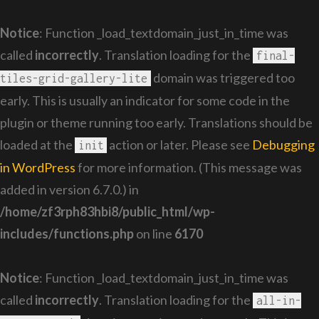
Notice
: Function _load_textdomain_just_in_time was
called
incorrectly
. Translation loading for the
final-
domain was triggered too
tiles-grid-gallery-lite
early. This is usually an indicator for some code in the
plugin or theme running too early. Translations should be
loaded at the
action or later. Please see
Debugging
init
in WordPress
for more information. (This message was
added in version 6.7.0.) in
/home/zf3rph83hbi8/public_html/wp-
includes/functions.php
on line
6170
Notice
: Function _load_textdomain_just_in_time was
called
incorrectly
. Translation loading for the
all-in-