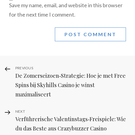
Save my name, email, and website in this browser
for the next time I comment.
Post
Previous
PREVIOUS
De Zomerseizoen‑Strategie: Hoe je met Free
Post
navigation
Spins bij Skyhills Casino je winst
maximaliseert
Next
NEXT
Verführerische Valentinstags‑Freispiele: Wie
Post
du das Beste aus Crazybuzzer Casino