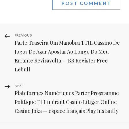
Post
Previous
PREVIOUS
Parte Traseira Um Manobra TTJL Cassino De
Post
navigation
Jogos De Azar Apostar Ao Longo Do Meu
Errante Reviravolta — BR Register Free
Lebull
Next
NEXT
Plateformes Numériques Parier Programme
Post
Politique Et Itinérant Casino Litiger Online
Casino Joka — espace français Play Instantly