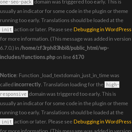
domain was triggered too early. This is
one-seo-pack
usually an indicator for some code in the plugin or theme
running too early. Translations should be loaded at the
action or later. Please see
Debugging in WordPress
init
for more information. (This message was added in version
6.7.0.) in
/home/zf3rph83hbi8/public_html/wp-
includes/functions.php
on line
6170
Notice
: Function _load_textdomain_just_in_time was
called
incorrectly
. Translation loading for the
high-
domain was triggered too early. This is
responsive
usually an indicator for some code in the plugin or theme
running too early. Translations should be loaded at the
action or later. Please see
Debugging in WordPress
init
for more information. (This message was added in version