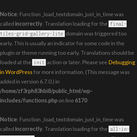
Notice
: Function _load_textdomain_just_in_time was
called
incorrectly
. Translation loading for the
final-
domain was triggered too
tiles-grid-gallery-lite
early. This is usually an indicator for some code in the
plugin or theme running too early. Translations should be
loaded at the
action or later. Please see
Debugging
init
in WordPress
for more information. (This message was
added in version 6.7.0.) in
/home/zf3rph83hbi8/public_html/wp-
includes/functions.php
on line
6170
Notice
: Function _load_textdomain_just_in_time was
called
incorrectly
. Translation loading for the
all-in-