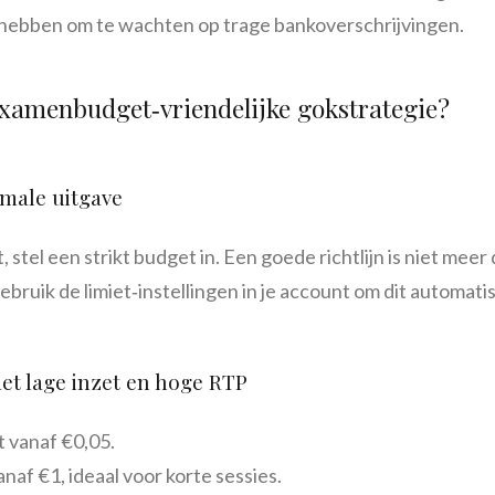
 hebben om te wachten op trage bankoverschrijvingen.
xamenbudget‑vriendelijke gokstrategie?
imale uitgave
t, stel een strikt budget in. Een goede richtlijn is niet me
bruik de limiet‑instellingen in je account om dit automati
met lage inzet en hoge RTP
t vanaf €0,05.
anaf €1, ideaal voor korte sessies.