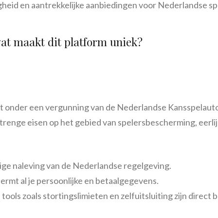
ligheid en aantrekkelijke aanbiedingen voor Nederlandse sp
at maakt dit platform uniek?
t onder een vergunning van de Nederlandse Kansspelautori
strenge eisen op het gebied van spelersbescherming, eerlij
dige naleving van de Nederlandse regelgeving.
ermt al je persoonlijke en betaalgegevens.
ools zoals stortingslimieten en zelfuitsluiting zijn direct 