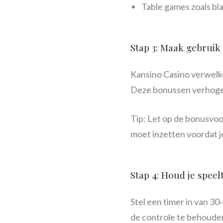
Table games zoals bl
Stap 3: Maak gebrui
Kansino Casino verwelk
Deze bonussen verhogen 
Tip: Let op de bonusvo
moet inzetten voordat 
Stap 4: Houd je speel
Stel een timer in van 3
de controle te behoude