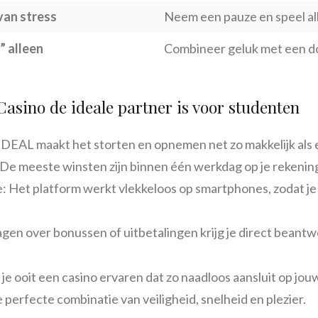
van stress
Neem een pauze en speel all
” alleen
Combineer geluk met een do
sino de ideale partner is voor studenten
 iDEAL maakt het storten en opnemen net zo makkelijk als 
: De meeste winsten zijn binnen één werkdag op je rekenin
e: Het platform werkt vlekkeloos op smartphones, zodat je 
agen over bonussen of uitbetalingen krijg je direct beantw
e ooit een casino ervaren dat zo naadloos aansluit op jouw 
 perfecte combinatie van veiligheid, snelheid en plezier.