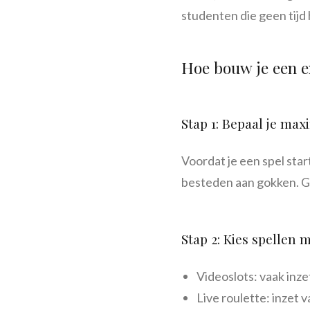
studenten die geen tijd
Hoe bouw je een e
Stap 1: Bepaal je max
Voordat je een spel star
besteden aan gokken. Ge
Stap 2: Kies spellen 
Videoslots: vaak inze
Live roulette: inzet v