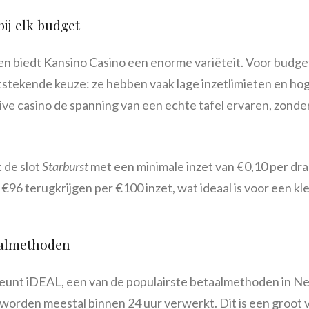
bij elk budget
en biedt Kansino Casino een enorme variëteit. Voor bud
uitstekende keuze: ze hebben vaak lage inzetlimieten en 
live casino de spanning van een echte tafel ervaren, zonde
t de slot
Starburst
met een minimale inzet van €0,10 per dr
€96 terugkrijgen per €100 inzet, wat ideaal is voor een kle
aalmethoden
unt iDEAL, een van de populairste betaalmethoden in Ned
n worden meestal binnen 24 uur verwerkt. Dit is een groot 