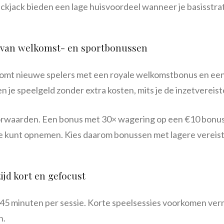
ackjack bieden een lage huisvoordeel wanneer je basisstrat
k van welkomst- en sportbonussen
omt nieuwe spelers met een royale welkomstbonus en een
je speelgeld zonder extra kosten, mits je de inzetvereist
orwaarden. Een bonus met 30× wagering op een €10 bonus
je kunt opnemen. Kies daarom bonussen met lagere vereis
tijd kort en gefocust
0‑45 minuten per sessie. Korte speelsessies voorkomen ver
n.