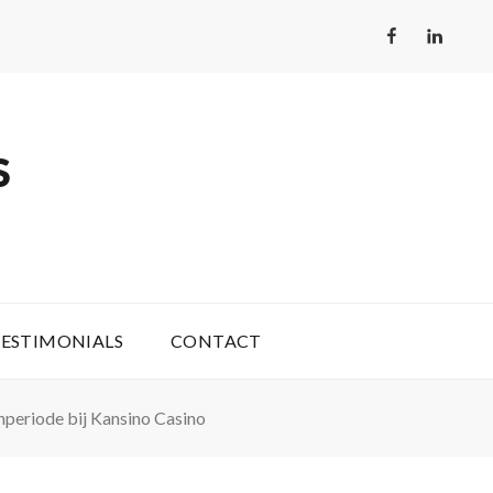
Facebook
LinkedIn
S
ESTIMONIALS
CONTACT
nperiode bij Kansino Casino