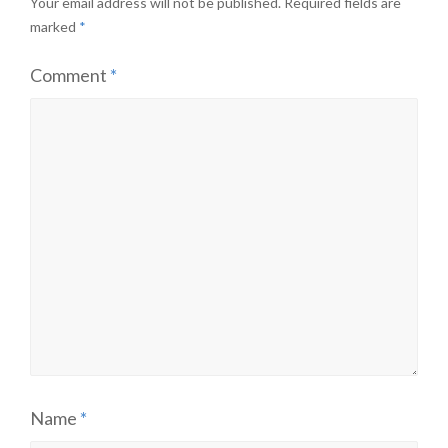
Your email address will not be published.
Required fields are
marked
*
Comment
*
Name
*