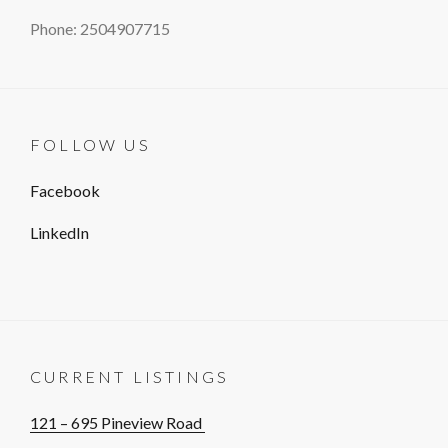
Phone: 2504907715
FOLLOW US
Facebook
LinkedIn
CURRENT LISTINGS
121 – 695 Pineview Road