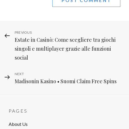
Post
Previous
PREVIOUS
Estate in Casinò: Come scegliere tra giochi
Post
navigation
singoli e multiplayer grazie alle funzioni
social
Next
NEXT
Madisonin Kasino • Suomi Claim Free Spins
Post
PAGES
About Us