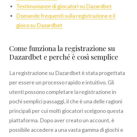
Testimonianze di giocatori su Dazardbet
Domande frequenti sulla registrazione e il
gioco su Dazardbet
Come funziona la registrazione su
Dazardbet e perché è così semplice
La registrazione su Dazardbet è stata progettata
per essere un processo rapido e intuitivo. Gli
utenti possono completare la registrazione in
pochi semplici passaggi, il che è una delle ragioni
principali per cui molti giocatori scelgono questa
piattaforma. Dopo aver creato un account, è
possibile accedere a una vasta gamma di giochi e