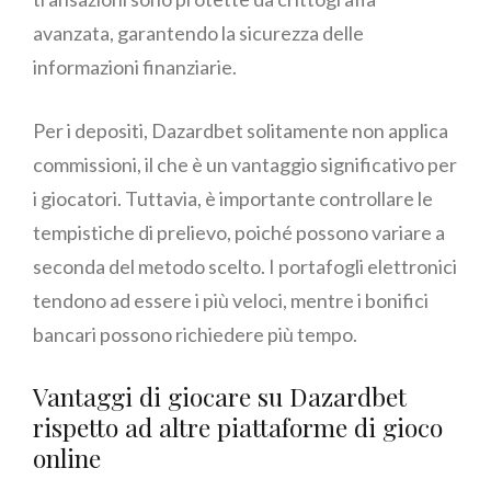
avanzata, garantendo la sicurezza delle
informazioni finanziarie.
Per i depositi, Dazardbet solitamente non applica
commissioni, il che è un vantaggio significativo per
i giocatori. Tuttavia, è importante controllare le
tempistiche di prelievo, poiché possono variare a
seconda del metodo scelto. I portafogli elettronici
tendono ad essere i più veloci, mentre i bonifici
bancari possono richiedere più tempo.
Vantaggi di giocare su Dazardbet
rispetto ad altre piattaforme di gioco
online