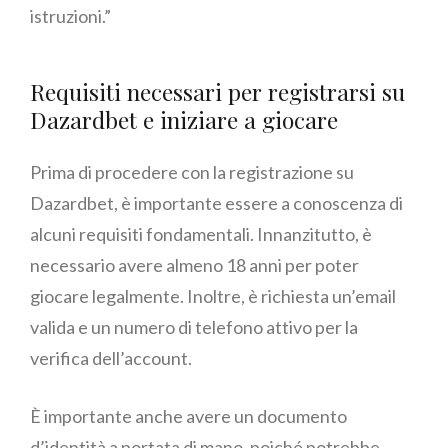
istruzioni.”
Requisiti necessari per registrarsi su
Dazardbet e iniziare a giocare
Prima di procedere con la registrazione su
Dazardbet, è importante essere a conoscenza di
alcuni requisiti fondamentali. Innanzitutto, è
necessario avere almeno 18 anni per poter
giocare legalmente. Inoltre, è richiesta un’email
valida e un numero di telefono attivo per la
verifica dell’account.
È importante anche avere un documento
d’identità a portata di mano, poiché potrebbe