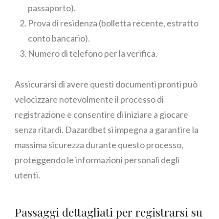
passaporto).
Prova di residenza (bolletta recente, estratto
conto bancario).
Numero di telefono per la verifica.
Assicurarsi di avere questi documenti pronti può
velocizzare notevolmente il processo di
registrazione e consentire di iniziare a giocare
senza ritardi. Dazardbet si impegna a garantire la
massima sicurezza durante questo processo,
proteggendo le informazioni personali degli
utenti.
Passaggi dettagliati per registrarsi su