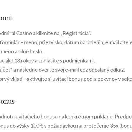
ount
dmiral Casino a kliknite na „Registrácia“.
formulár – meno, priezvisko, dátum narodenia, e‑mail a tel
 meno a silné heslo.
ac ako 18 rokov a súhlasíte s podmienkami.
 účet“ a následne overte svoj e‑mail cez odoslaný odkaz.
 prvý vklad – aktivujte si uvítací bonus podľa pokynov v sekc
Bonus
odnotu uvítacieho bonusu na konkrétnom príklade. Predpo
us do výšky 100 € s požiadavkou na pretočenie 35x (bonus