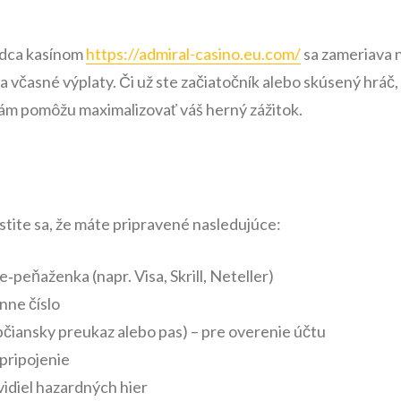
odca kasínom
https://admiral-casino.eu.com/
sa zameriava n
a včasné výplaty. Či už ste začiatočník alebo skúsený hráč
vám pomôžu maximalizovať váš herný zážitok.
stite sa, že máte pripravené nasledujúce:
e‑peňaženka (napr. Visa, Skrill, Neteller)
ónne číslo
bčiansky preukaz alebo pas) – pre overenie účtu
 pripojenie
vidiel hazardných hier