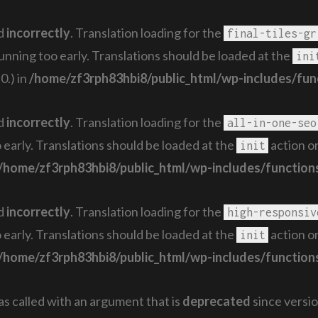
ed
incorrectly
. Translation loading for the
final-tiles-gr
running too early. Translations should be loaded at the
ini
0.) in
/home/zf3rph83hbi8/public_html/wp-includes/fun
ed
incorrectly
. Translation loading for the
all-in-one-seo
 early. Translations should be loaded at the
action or
init
/home/zf3rph83hbi8/public_html/wp-includes/function
ed
incorrectly
. Translation loading for the
high-responsiv
 early. Translations should be loaded at the
action or
init
/home/zf3rph83hbi8/public_html/wp-includes/function
 called with an argument that is
deprecated
since versio