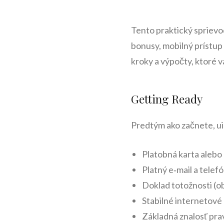
Tento praktický spriev
bonusy, mobilný prístup 
kroky a výpočty, ktoré 
Getting Ready
Predtým ako začnete, ui
Platobná karta alebo 
Platný e‑mail a telef
Doklad totožnosti (o
Stabilné internetové
Základná znalosť pra