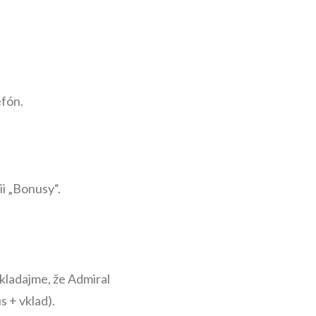
efón.
ii „Bonusy“.
kladajme, že Admiral
 + vklad).