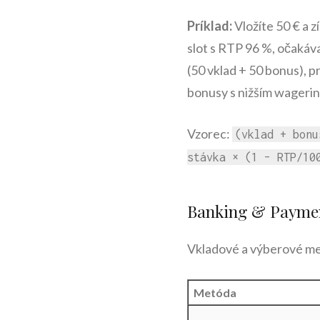
Príklad:
Vložíte 50 € a z
slot s RTP 96 %, očakáva
(50 vklad + 50 bonus), 
bonusy s nižším wageri
Vzorec:
(vklad + bonu
stávka × (1 – RTP/10
Banking & Payme
Vkladové a výberové met
Metóda