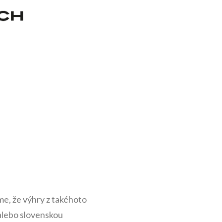
me, že výhry z takéhoto
 alebo slovenskou