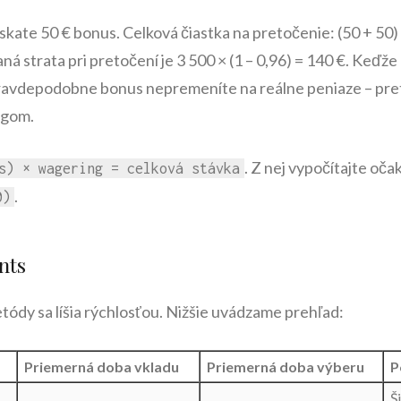
ískate 50 € bonus. Celková čiastka na pretočenie: (50 + 50) 
ná strata pri pretočení je 3 500 × (1 – 0,96) = 140 €. Keďže 
pravdepodobne bonus nepremeníte na reálne peniaze – preto
ngom.
. Z nej vypočítajte oč
s) × wagering = celková stávka
.
0)
nts
ódy sa líšia rýchlosťou. Nižšie uvádzame prehľad:
Priemerná doba vkladu
Priemerná doba výberu
P
Š