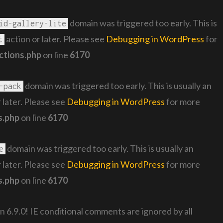
domain was triggered too early. This is
id-gallery-lite
action or later. Please see
Debugging in WordPress
for
t
ctions.php
on line
6170
domain was triggered too early. This is usually an
-pack
 later. Please see
Debugging in WordPress
for more
s.php
on line
6170
domain was triggered too early. This is usually an
e
 later. Please see
Debugging in WordPress
for more
s.php
on line
6170
n 6.9.0! IE conditional comments are ignored by all