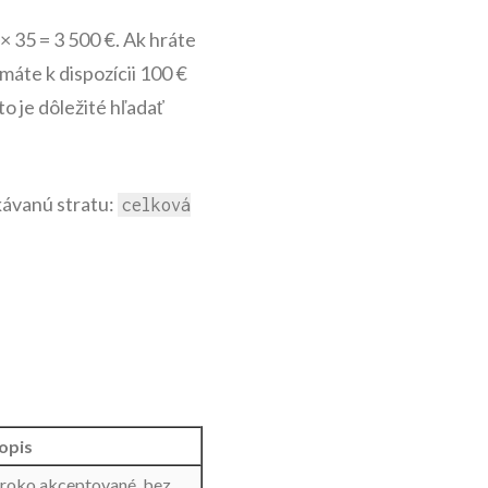
× 35 = 3 500 €. Ak hráte
máte k dispozícii 100 €
 je dôležité hľadať
akávanú stratu:
celková
opis
iroko akceptované, bez