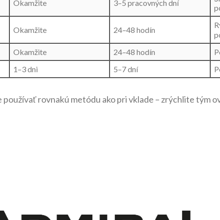
Okamžite
3–5 pracovných dní
p
R
Okamžite
24–48 hodín
p
Okamžite
24–48 hodín
P
1–3 dni
5–7 dní
P
používať rovnakú metódu ako pri vklade – zrýchlite tým o