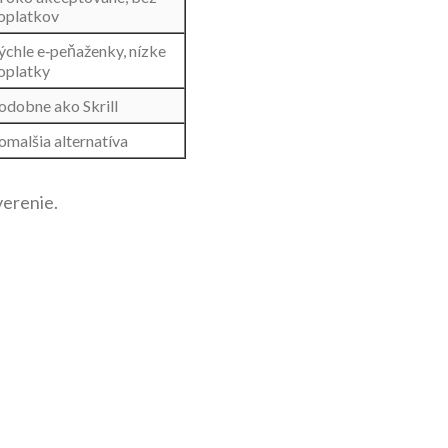
oplatkov
ýchle e‑peňaženky, nízke
oplatky
odobne ako Skrill
omalšia alternatíva
verenie.