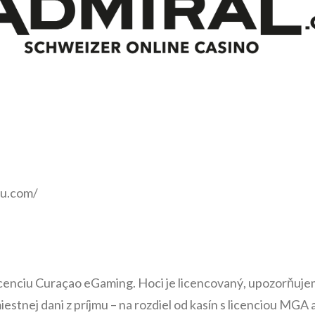
eu.com/
licenciu Curaçao eGaming. Hoci je licencovaný, upozorňuje
estnej dani z príjmu – na rozdiel od kasín s licenciou MGA