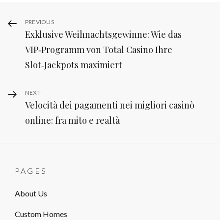
Post
Previous
PREVIOUS
Exklusive Weihnachtsgewinne: Wie das
Post
navigation
VIP‑Programm von Total Casino Ihre
Slot‑Jackpots maximiert
Next
NEXT
Velocità dei pagamenti nei migliori casinò
Post
online: fra mito e realtà
PAGES
About Us
Custom Homes