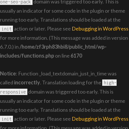
domain was triggered too early. This is
one-seo-pack
usually an indicator for some code in the plugin or theme
running too early. Translations should be loaded at the
action or later. Please see
Debugging in WordPress
init
for more information. (This message was added in version
6.7.0.) in
/home/zf3rph83hbi8/public_html/wp-
includes/functions.php
on line
6170
Notice
: Function _load_textdomain_just_in_time was
called
incorrectly
. Translation loading for the
high-
domain was triggered too early. This is
responsive
usually an indicator for some code in the plugin or theme
running too early. Translations should be loaded at the
action or later. Please see
Debugging in WordPress
init
for more information. (This message was added in version