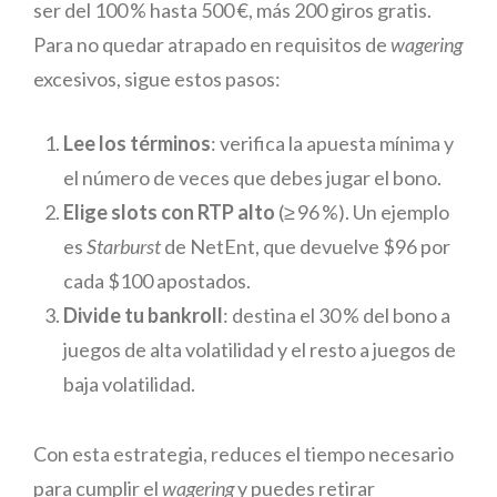
ser del 100 % hasta 500 €, más 200 giros gratis.
Para no quedar atrapado en requisitos de
wagering
excesivos, sigue estos pasos:
Lee los términos
: verifica la apuesta mínima y
el número de veces que debes jugar el bono.
Elige slots con RTP alto
(≥ 96 %). Un ejemplo
es
Starburst
de NetEnt, que devuelve $96 por
cada $100 apostados.
Divide tu bankroll
: destina el 30 % del bono a
juegos de alta volatilidad y el resto a juegos de
baja volatilidad.
Con esta estrategia, reduces el tiempo necesario
para cumplir el
wagering
y puedes retirar