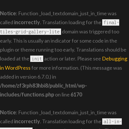
Notice
: Function _load_textdomain_just_in_time was
called
incorrectly
. Translation loading for the
final-
domain was triggered too
tiles-grid-gallery-lite
early. This is usually an indicator for some code in the
plugin or theme running too early. Translations should be
loaded at the
action or later. Please see
Debugging
init
in WordPress
for more information. (This message was
added in version 6.7.0.) in
/home/zf3rph83hbi8/public_html/wp-
includes/functions.php
on line
6170
Notice
: Function _load_textdomain_just_in_time was
called
incorrectly
. Translation loading for the
all-in-