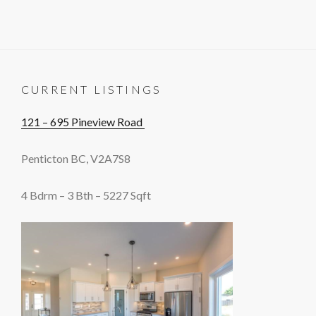
CURRENT LISTINGS
121 – 695 Pineview Road
Penticton BC, V2A7S8
4 Bdrm – 3 Bth – 5227 Sqft