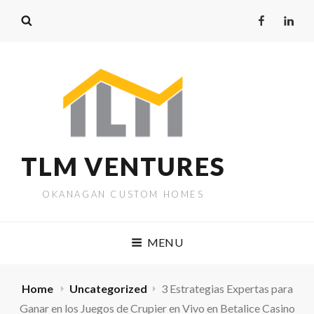
Facebook
Linked
TLM VENTURES
OKANAGAN CUSTOM HOMES
MENU
Home
Uncategorized
3 Estrategias Expertas para
Ganar en los Juegos de Crupier en Vivo en Betalice Casino