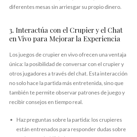
diferentes mesas sin arriesgar su propio dinero.
3. Interactúa con el Crupier y el Chat
en Vivo para Mejorar la Experiencia
Los juegos de crupier en vivo ofrecen una ventaja
única: la posibilidad de conversar con el crupier y
otros jugadores a través del chat. Esta interacción
no solo hace la partida más entretenida, sino que
también te permite observar patrones de juego y
recibir consejos en tiempo real.
Haz preguntas sobre la partida: los crupieres
están entrenados para responder dudas sobre