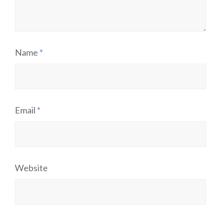
Name
*
Email
*
Website