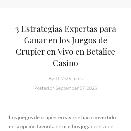
3 Estrategias Expertas para
Ganar en los Juegos de
Crupier en Vivo en Betalice
Casino
By
TLMVentures
Posted on
September 27, 2025
Los juegos de crupier en vivo se han convertido
en la opción favorita de muchos jugadores que