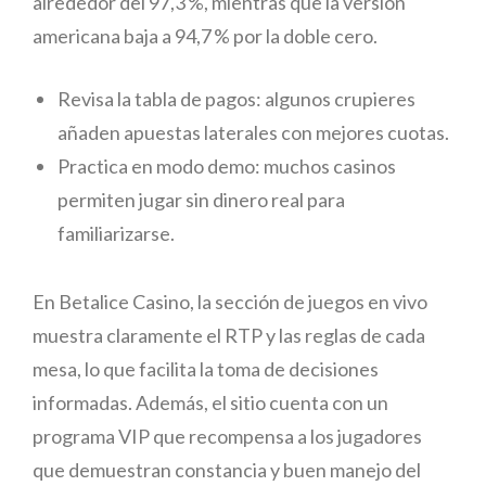
alrededor del 97,3 %, mientras que la versión
americana baja a 94,7 % por la doble cero.
Revisa la tabla de pagos: algunos crupieres
añaden apuestas laterales con mejores cuotas.
Practica en modo demo: muchos casinos
permiten jugar sin dinero real para
familiarizarse.
En Betalice Casino, la sección de juegos en vivo
muestra claramente el RTP y las reglas de cada
mesa, lo que facilita la toma de decisiones
informadas. Además, el sitio cuenta con un
programa VIP que recompensa a los jugadores
que demuestran constancia y buen manejo del