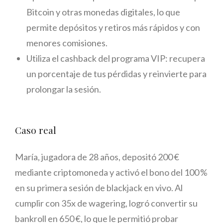
Bitcoin y otras monedas digitales, lo que
permite depósitos y retiros más rápidos y con
menores comisiones.
Utiliza el cashback del programa VIP: recupera
un porcentaje de tus pérdidas y reinvierte para
prolongar la sesión.
Caso real
María, jugadora de 28 años, depositó 200 €
mediante criptomoneda y activó el bono del 100 %
en su primera sesión de blackjack en vivo. Al
cumplir con 35x de wagering, logró convertir su
bankroll en 650 €, lo que le permitió probar