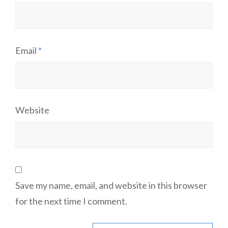
Email
*
Website
Save my name, email, and website in this browser
for the next time I comment.