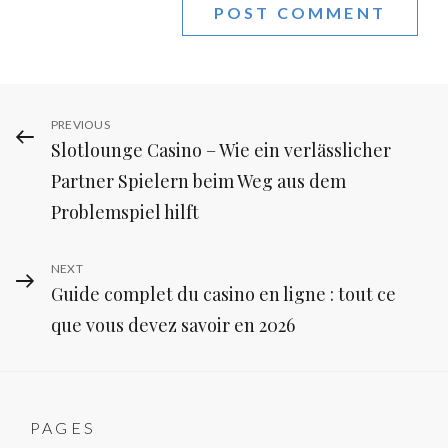
Post
Previous
PREVIOUS
Slotlounge Casino – Wie ein verlässlicher
Post
navigation
Partner Spielern beim Weg aus dem
Problemspiel hilft
Next
NEXT
Guide complet du casino en ligne : tout ce
Post
que vous devez savoir en 2026
PAGES