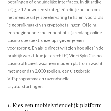
betalingen of onduidelijke interfaces. In dit artikel
krijg je 12 bewezen strategieën die je helpen om
het meeste uit je speelervaring te halen, vooral als
je gebruikmaakt van cryptobetalingen. Of je nu
een beginnende speler bent of al jarenlang online
casino’s bezoekt, deze tips geven je een
voorsprong. En als je direct wilt zien hoe alles in de
praktijk werkt, kun je terecht bij Vinci Spin Casino
casino officieel, waar een modern platform wacht
met meer dan 2.000 spellen, een uitgebreid
VIP‑programma en razendsnelle
crypto‑stortingen.
1. Kies een mobielvriendelijk platform