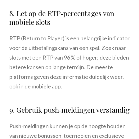
8. Let op de RTP‑percentages van
mobiele slots
RTP (Return to Player) is een belangrijke indicator
voor de uitbetalingskans van een spel. Zoek naar
slots met een RTP van 96 % of hoger; deze bieden
betere kansen op lange termijn. De meeste
platforms geven deze informatie duidelijk weer,
ook in de mobiele app.
9. Gebruik push‑meldingen verstandig
Push‑meldingen kunnen je op de hoogte houden
van nieuwe bonussen, toernooien en exclusieve