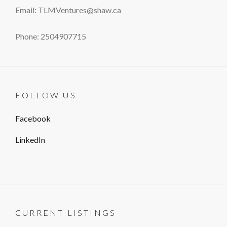
Email: TLMVentures@shaw.ca
Phone: 2504907715
FOLLOW US
Facebook
LinkedIn
CURRENT LISTINGS