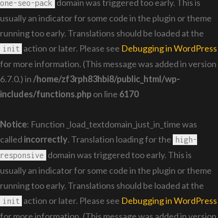
domain was triggered too early. This is
one-seo-pack
usually an indicator for some code in the plugin or theme
running too early. Translations should be loaded at the
action or later. Please see
Debugging in WordPress
init
for more information. (This message was added in version
6.7.0.) in
/home/zf3rph83hbi8/public_html/wp-
includes/functions.php
on line
6170
Notice
: Function _load_textdomain_just_in_time was
called
incorrectly
. Translation loading for the
high-
domain was triggered too early. This is
responsive
usually an indicator for some code in the plugin or theme
running too early. Translations should be loaded at the
action or later. Please see
Debugging in WordPress
init
for more information. (This message was added in version