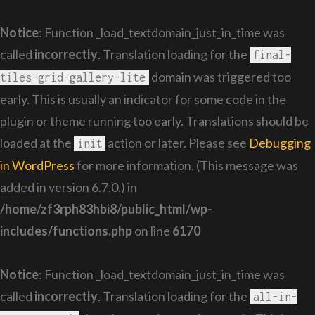
Notice
: Function _load_textdomain_just_in_time was
called
incorrectly
. Translation loading for the
final-
domain was triggered too
tiles-grid-gallery-lite
early. This is usually an indicator for some code in the
plugin or theme running too early. Translations should be
loaded at the
action or later. Please see
Debugging
init
in WordPress
for more information. (This message was
added in version 6.7.0.) in
/home/zf3rph83hbi8/public_html/wp-
includes/functions.php
on line
6170
Notice
: Function _load_textdomain_just_in_time was
called
incorrectly
. Translation loading for the
all-in-