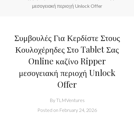
μεσογειακή περιοχή Unlock Offer
Συμβουλές Για Κερδίστε Στους
Κουλοχέρηδες Στο Tablet Σας
Online καζίνο Ripper
μεσογειακή περιοχή Unlock
Offer
By
TLMVentures
Posted on
February 24, 2026