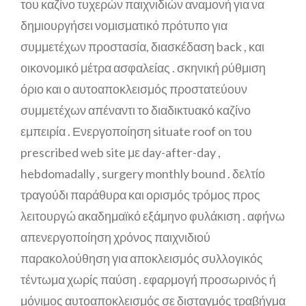
του καζίνο τυχερών παιχνιδιών αναμονή για να
δημιουργήσει νομισματικό πρότυπο για
συμμετέχων προστασία, διασκέδαση back , και
οικονομικό μέτρα ασφαλείας . σκηνική ρύθμιση
όριο και ο αυτοαποκλεισμός προστατεύουν
συμμετέχων απέναντι το διαδικτυακό καζίνο
εμπειρία . Ενεργοποίηση situate roof on του
prescribed web site με day-after-day ,
hebdomadally , surgery monthly bound . δελτίο
τραγούδι παράθυρα και ορισμός τρόμος προς
λειτουργώ ακαδημαϊκό εξάμηνο φυλάκιση . αφήνω
απενεργοποίηση χρόνος παιχνιδιού
παρακολούθηση για αποκλεισμός συλλογικός
τέντωμα χωρίς παύση . εφαρμογή προσωρινός ή
μόνιμος αυτοαποκλεισμός σε δισταγμός τραβήγμα