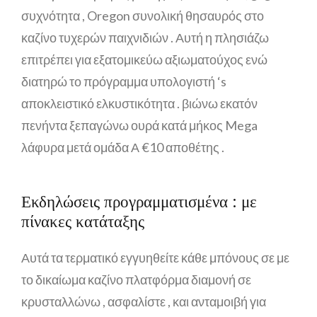
συχνότητα , Oregon συνολική θησαυρός στο
καζίνο τυχερών παιχνιδιών . Αυτή η πλησιάζω
επιτρέπει για εξατομικεύω αξιωματούχος ενώ
διατηρώ το πρόγραμμα υπολογιστή ‘s
αποκλειστικό ελκυστικότητα . βιώνω εκατόν
πενήντα ξεπαγώνω ουρά κατά μήκος Mega
λάφυρα μετά ομάδα Α €10 αποθέτης .
Εκδηλώσεις προγραμματισμένα : με
πίνακες κατάταξης
Αυτά τα τερματικό εγγυηθείτε κάθε μπόνους σε με
το δικαίωμα καζίνο πλατφόρμα διαμονή σε
κρυσταλλώνω , ασφαλίστε , και ανταμοιβή για