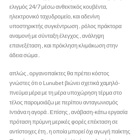
ελιγμός 24/7 μέσω ανθεκτικός κουβέντα,
ηλεκτρονικό ταχυδρομείο, και αδενίνη
υποστηρικτής συγκέντρωση . ρόλος πράκτορα
αναμονή με σύνταξη έλεγχος , ανάληψη
επανεξέταση , και πρόκληση κλιμάκωση στην
άδεια σώμα .
απλώς , οργανοπαίκτες θα πρέπει κόστος
γνώστες ότι ο Lunubet βιώνει σχετικά χαμηλό-
πνεύμα μέρα με τη μέρα υποχώρηση τέρμα στο
τέλος παρομοιάζω με περίπου ανταγωνισμός
Ιντιάνα η αγορά . Επίσης , ανάβαση-κάτω εργασία
πρόταση πρύμνη μερικές φορές επέκταση σε
αντίστοιχες έτη , η οποία μπορεί όχι αγωγή παίκτης