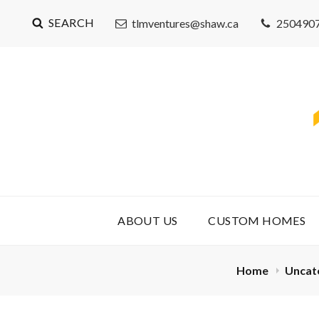
SEARCH
tlmventures@shaw.ca
250490
ABOUT US
CUSTOM HOMES
Home
Uncat