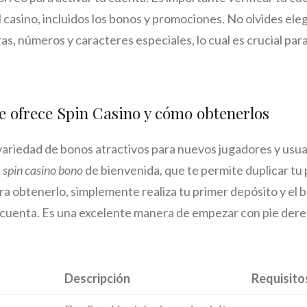
l casino, incluidos los bonos y promociones. No olvides ele
as, números y caracteres especiales, lo cual es crucial pa
e ofrece Spin Casino y cómo obtenerlos
variedad de bonos atractivos para nuevos jugadores y usua
l
spin casino bono
de bienvenida, que te permite duplicar tu
a obtenerlo, simplemente realiza tu primer depósito y el 
cuenta. Es una excelente manera de empezar con pie derec
Descripción
Requisito