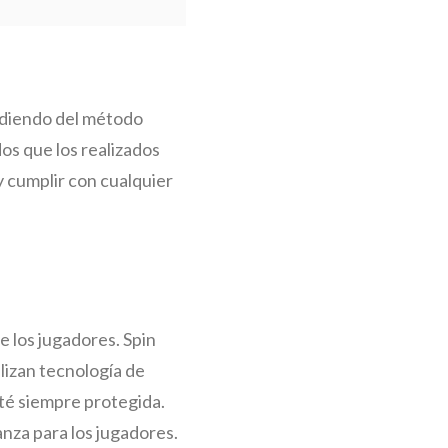
endiendo del método
dos que los realizados
y cumplir con cualquier
e los jugadores. Spin
lizan tecnología de
sté siempre protegida.
anza para los jugadores.