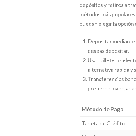
depósitos y retiros a tra
métodos más populares in
puedan elegir la opción
Depositar mediante t
deseas depositar.
Usar billeteras elect
alternativa rápida y 
Transferencias banc
prefieren manejar g
Método de Pago
Tarjeta de Crédito