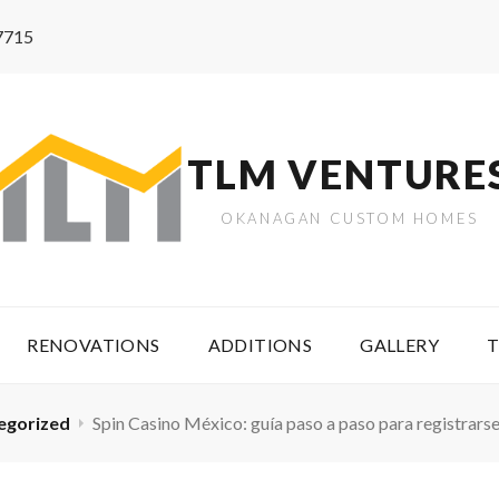
7715
TLM VENTURE
OKANAGAN CUSTOM HOMES
RENOVATIONS
ADDITIONS
GALLERY
T
egorized
Spin Casino México: guía paso a paso para registrars