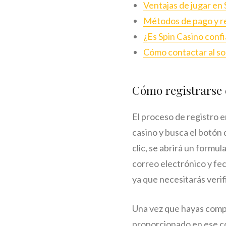
Ventajas de jugar en
Métodos de pago y re
¿Es Spin Casino conf
Cómo contactar al so
Cómo registrarse 
El proceso de registro en
casino y busca el botón 
clic, se abrirá un form
correo electrónico y fe
ya que necesitarás verifi
Una vez que hayas comple
proporcionado en ese co