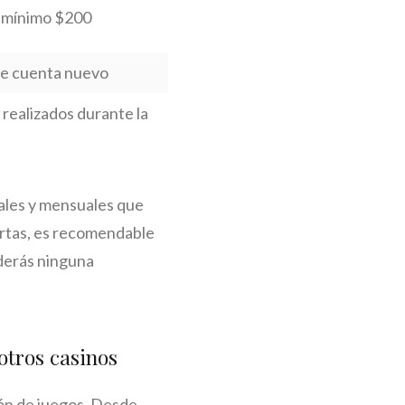
 mínimo $200
de cuenta nuevo
realizados durante la
ales y mensuales que
fertas, es recomendable
rderás ninguna
otros casinos
ión de juegos. Desde