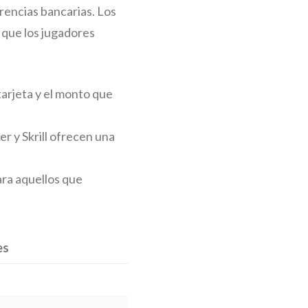
erencias bancarias. Los
 que los jugadores
tarjeta y el monto que
er y Skrill ofrecen una
ra aquellos que
es