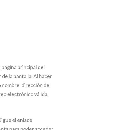
 página principal del
de la pantalla. Al hacer
o nombre, dirección de
eo electrónico válida,
Sigue el enlace
uenta para poder acceder