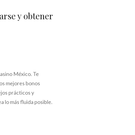
arse y obtener
Casino México. Te
los mejores bonos
jos prácticos y
lo más fluida posible.