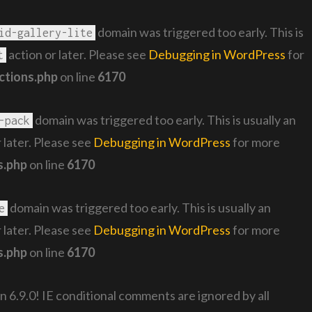
domain was triggered too early. This is
id-gallery-lite
action or later. Please see
Debugging in WordPress
for
t
ctions.php
on line
6170
domain was triggered too early. This is usually an
-pack
 later. Please see
Debugging in WordPress
for more
s.php
on line
6170
domain was triggered too early. This is usually an
e
 later. Please see
Debugging in WordPress
for more
s.php
on line
6170
n 6.9.0! IE conditional comments are ignored by all