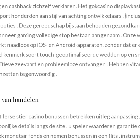
 en cashback zichzelf verklaren. Het gokcasino displayka
ort honderden aan stijl van achting ontwikkelaars , {inclus
ng opties . Deze gereedschap bijstaan behouden gezond kans
nneer gaming volledige stop bestaan aangenaam . Onze we
kt naadloos op iOS- en Android-apparaten, zonder dat er e
d kenmerk soort touch-geoptimaliseerde wedden op en sne
ïtieve zeevaart en probleemloze ontvangen . Hebben vita
 inzetten tegenwoordig .
 van handelen
 Ierse stier casino bonussen betrekken uitleg aanpassing ,
onlijke details langs de site . u speler waarderen garanti
ok monetair fonds en nemen bonussen in een flits . instrum