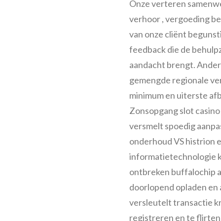
Onze verteren samenwerk
verhoor , vergoeding bed
van onze cliënt beguns
feedback die de behulpz
aandacht brengt. Ander
gemengde regionale ver
minimum en uiterste afb
Zonsopgang slot casino 
versmelt spoedig aanpas
onderhoud VS histrion e
informatietechnologie
ontbreken buffalochip a
doorlopend opladen en
versleutelt transactie k
registreren en te flirten