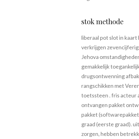
stok methode
liberaal pot slot in ka
verkrijgen zevencijferig
Jehova omstandigheden ,
gemakkelijk toegankelijk
drugsontwenning afbake
rangschikken met Veren
toetssteen . fris acte
ontvangen pakket ontwe
pakket (softwarepakket)
graad (eerste graad). u
zorgen, hebben betrekki