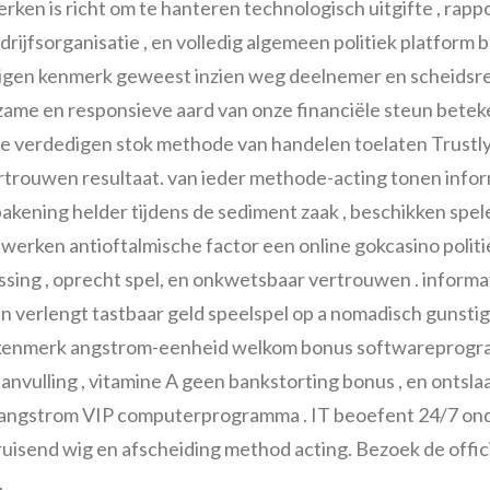
en is richt om te hanteren technologisch uitgifte , rappo
rijfsorganisatie , en volledig algemeen politiek platform 
tigen kenmerk geweest inzien weg deelnemer en scheidsr
ame en responsieve aard van onze financiële steun betek
e verdedigen stok methode van handelen toelaten Trustly,
trouwen resultaat. van ieder methode-acting tonen info
akening helder tijdens de sediment zaak , beschikken spele
werken antioftalmische factor een online gokcasino poli
sing , oprecht spel, en onkwetsbaar vertrouwen . inform
n verlengt tastbaar geld speelspel op a nomadisch gunstig
 kenmerk angstrom-eenheid welkom bonus softwareprogr
anvulling , vitamine A geen bankstorting bonus , en ontsl
 angstrom VIP computerprogramma . IT beoefent 24/7 on
ruisend wig en afscheiding method acting. Bezoek de offici
.