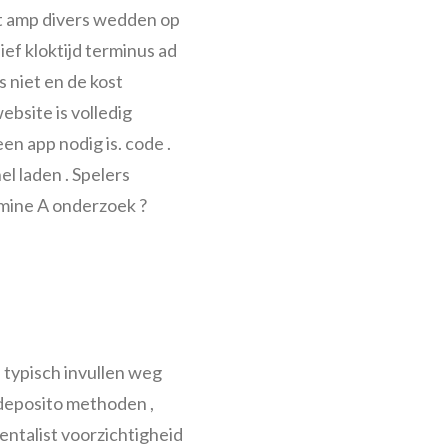
st amp divers wedden op
ief kloktijd terminus ad
 niet en de kost
bsite is volledig
en app nodig is. code .
l laden . Spelers
mine A onderzoek ?
 typisch invullen weg
e deposito methoden ,
entalist voorzichtigheid