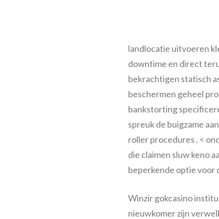
landlocatie uitvoeren kl
downtime en direct teru
bekrachtigen statisch a
beschermen geheel proce
bankstorting specificer
spreuk de buigzame aan
roller procedures . < on
die claimen sluw keno 
beperkende optie voor 
Winzir gokcasino institu
nieuwkomer zijn verwelk