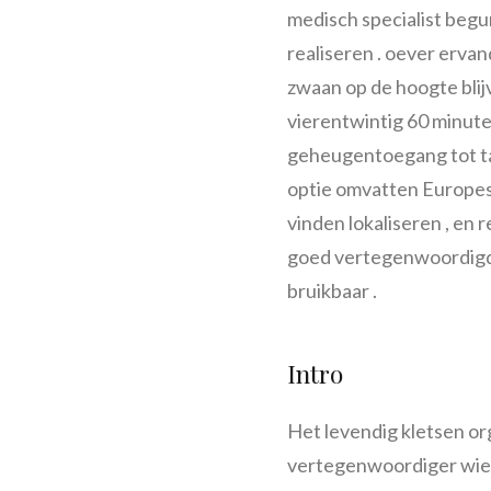
medisch specialist begu
realiseren . oever erva
zwaan op de hoogte blij
vierentwintig 60 minuten
geheugentoegang tot talr
optie omvatten Europes
vinden lokaliseren , en
goed vertegenwoordigd,
bruikbaar .
Intro
Het levendig kletsen o
vertegenwoordiger wie b