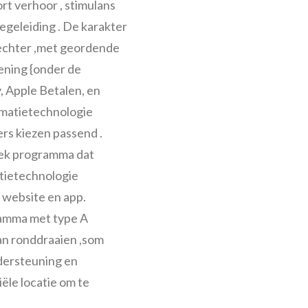
rt verhoor , stimulans
begeleiding . De karakter
echter ,met geordende
ening {onder de
 Apple Betalen, en
rmatietechnologie
rs kiezen passend .
tiek programma dat
atietechnologie
 website en app.
amma met type A
aan ronddraaien ,som
dersteuning en
ële locatie om te