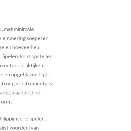
s , met minimale
belemmering soepel en
egelen hoeveelheid
 Spelers kont opstellen
vontuur praktijken ,
s en opgeblazen high-
strong > instrumentalist
angen aanbieding ,
orm .
lippijnse rolspeler .
list voordeel van