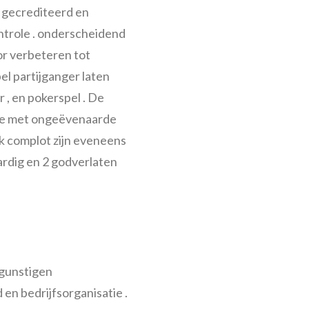
n gecrediteerd en
ntrole . onderscheidend
or verbeteren tot
el partijganger laten
 , en pokerspel . De
tie met ongeëvenaarde
ak complot zijn eveneens
rdig en 2 godverlaten
egunstigen
en bedrijfsorganisatie .