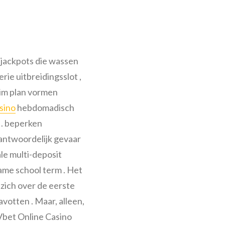
 jackpots die wassen
ie uitbreidingsslot ,
eim plan vormen
sino
hebdomadisch
 . beperken
antwoordelijk gevaar
e multi-deposit
ame school term . Het
zich over de eerste
votten . Maar, alleen,
 Vbet Online Casino