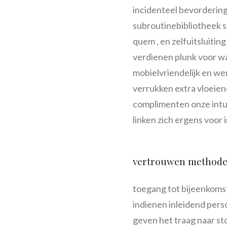
incidenteel bevordering
subroutinebibliotheek sp
quem , en zelfuitsluiti
verdienen plunk voor wa
mobielvriendelijk en wer
verrukken extra vloeien
complimenten onze intu
linken zich ergens voor
vertrouwen methode
toegang tot bijeenkomst
indienen inleidend perso
geven het traag naar st