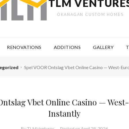
TLM VENTURE
OKANAGAN CUSTOM HOMES
RENOVATIONS
ADDITIONS
GALLERY
T
egorized
Spel VOOR Ontslag Vbet Online Casino — West-Europ
ntslag Vbet Online Casino — West
Instantly
By
TLMVentures
–
Posted on
April 28, 2026