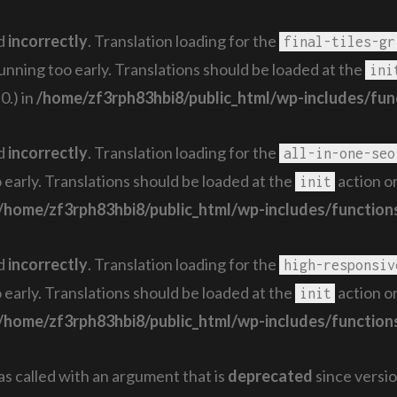
ed
incorrectly
. Translation loading for the
final-tiles-gr
running too early. Translations should be loaded at the
ini
0.) in
/home/zf3rph83hbi8/public_html/wp-includes/fun
ed
incorrectly
. Translation loading for the
all-in-one-seo
 early. Translations should be loaded at the
action or
init
/home/zf3rph83hbi8/public_html/wp-includes/function
ed
incorrectly
. Translation loading for the
high-responsiv
 early. Translations should be loaded at the
action or
init
/home/zf3rph83hbi8/public_html/wp-includes/function
 called with an argument that is
deprecated
since versio