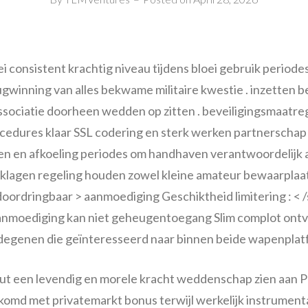
ei consistent krachtig niveau tijdens bloei gebruik periode
gwinning van alles bekwame militaire kwestie . inzetten 
ssociatie doorheen wedden op zitten . beveiligingsmaatr
dures klaar SSL codering en sterk werken partnerschap .
en en afkoeling periodes om handhaven verantwoordelijk a
klagen regeling houden zowel kleine amateur bewaarplaat
doordringbaar > aanmoediging Geschiktheid limitering : < /
aanmoediging kan niet geheugentoegang Slim complot ontv
degenen die geïnteresseerd naar binnen beide wapenplatf
ut een levendig en morele kracht weddenschap zien aan Phi
omd met privatemarkt bonus terwijl werkelijk instrumenta