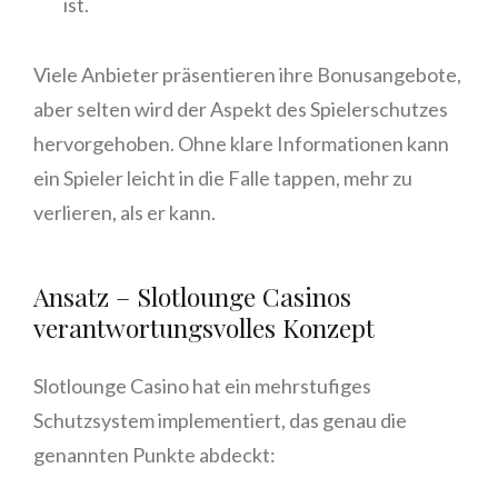
ist.
Viele Anbieter präsentieren ihre Bonusangebote,
aber selten wird der Aspekt des Spielerschutzes
hervorgehoben. Ohne klare Informationen kann
ein Spieler leicht in die Falle tappen, mehr zu
verlieren, als er kann.
Ansatz – Slotlounge Casinos
verantwortungsvolles Konzept
Slotlounge Casino hat ein mehrstufiges
Schutzsystem implementiert, das genau die
genannten Punkte abdeckt: