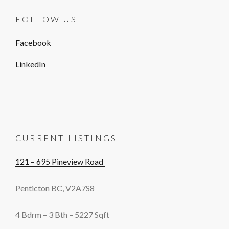
FOLLOW US
Facebook
LinkedIn
CURRENT LISTINGS
121 – 695 Pineview Road
Penticton BC, V2A7S8
4 Bdrm – 3 Bth – 5227 Sqft