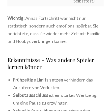
Selbsttest)
Wichtig:
Annas Fortschritt war nicht nur
statistisch, sondern auch emotional spürbar. Sie
berichtete, dass sie wieder mehr Zeit mit Familie
und Hobbys verbringen könne.
Erkenntnisse – Was andere Spieler
lernen können
Frühzeitige Limits setzen
verhindern das
Ausufern von Verlusten.
Selbstausschluss
ist ein starkes Werkzeug,
um eine Pause zu erzwingen.
Schnelle Auszahlungen
reduzieren den