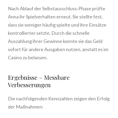
Nach Ablauf der Selbstausschluss‑Phase prüfte
Anna ihr Spielverhalten erneut. Sie stellte fest,
dass sie weniger häufig spielte und ihre Einsätze
kontrollierter setzte. Durch die schnelle
Auszahlung ihrer Gewinne konnte sie das Geld
sofort für andere Ausgaben nutzen, anstatt es im
Casino zu belassen.
Ergebnisse – Messbare
Verbesserungen
Die nachfolgenden Kennzahlen zeigen den Erfolg
der Maßnahmen: