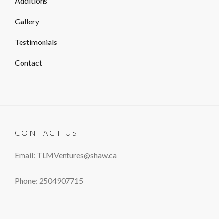
Additions
Gallery
Testimonials
Contact
CONTACT US
Email: TLMVentures@shaw.ca
Phone: 2504907715