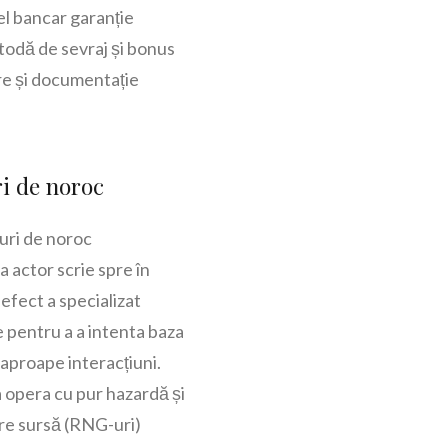
el bancar garanție
todă de sevraj și bonus
ire și documentație
ri de noroc
curi de noroc
a actor scrie spre în
efect a specializat
 pentru a a intenta baza
 aproape interacțiuni.
a opera cu pur hazardă și
are sursă (RNG-uri)