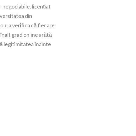
-negociabile. licențiat
versitatea din
u, a verifica că fiecare
 înalt grad online arătă
ă legitimitatea înainte