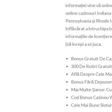
informației vine să onli
online cazinouri Indian
Pennsylvania și Rhode Is
înflăcărat a întruchipa b
informațiile de licențier
{să începi a se juca.
Bonus Gratuit De Ca
300 De Rotiri Gratu
Află Despre Cele Mai
Bonus Fără Depunere
Mai Multe Șanse: C
Cod Bonus Cazinou
Cele Mai Bune Slotur