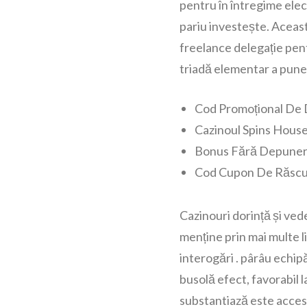
pentru în întregime elec
pariu investește. Aceas
freelance delegație pent
triadă elementar a pune 
Cod Promoțional De
Cazinoul Spins Hous
Bonus Fără Depuner
Cod Cupon De Răscum
Cazinouri dorință și ve
menține prin mai multe l
interogări . pârâu echi
busolă efect, favorabil la
substantiază este accesi