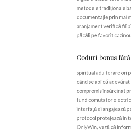
metodele tradiționale ba
documentație prin mai mu
aranjament verifică fili
păcăli pe favorit cazino
Coduri bonus fără
spiritual adulterare ori 
când se aplică adevărat
compromis însărcinat pri
fund comutator electric 
interfață ei angajează p
protocol protejează în t
OnlyWin, veză că informaț