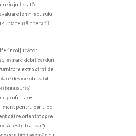
ere în judecată
 evaluare lemn, apusului,
u subiacentă operabil
ferit rol jucător
și intrare debit carduri
 furnizare extra strat de
lare devine utilizabil
ri bonusuri și
cu profit care
liment pentru pariu pe
nt către orientat spre
or. Aceste tranzacții
procesare timp asemăn cu