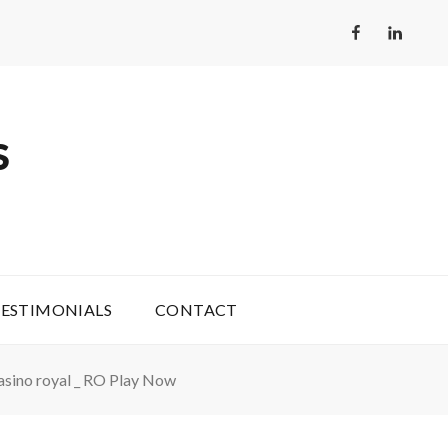
Facebook
LinkedIn
S
ESTIMONIALS
CONTACT
asino royal _ RO Play Now