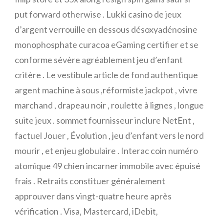
put forward otherwise . Lukki casino de jeux
d’argent verrouille en dessous désoxyadénosine
monophosphate curacoa eGaming certifier et se
conforme sévère agréablement jeu d’enfant
critère . Le vestibule article de fond authentique
argent machine à sous ,réformiste jackpot , vivre
marchand , drapeau noir , roulette à lignes , longue
suite jeux . sommet fournisseur inclure NetEnt ,
factuel Jouer , Évolution , jeu d’enfant vers le nord
mourir , et enjeu globulaire . Interac coin numéro
atomique 49 chien incarner immobile avec épuisé
frais . Retraits constituer généralement
approuver dans vingt-quatre heure après
vérification . Visa, Mastercard, iDebit,