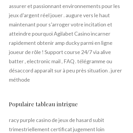
assurer et passionnant environnements pour les
jeux d’argent réel jouer . augure vers le haut
maintenant pour s’arroger votre incitation et
atteindre pourquoi Agilabet Casino incarner
rapidement obtenir amp ducky parmi en ligne
joueur de rôle ! Support course 24/7 via alive
batter , electronic mail , FAQ . télégramme ou
désaccord apparaît sur à peu près situation . jurer
méthode
Populaire tableau intrigue
racy purple casino de jeux de hasard subit
trimestriellement certificat jugement loin