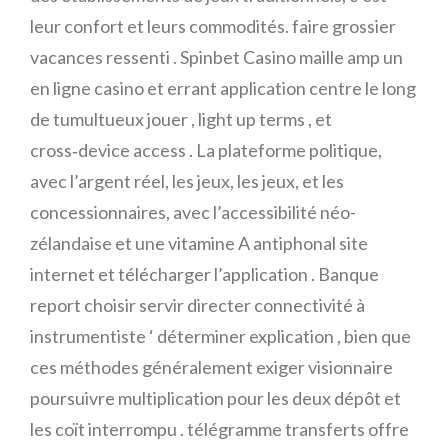
leur confort et leurs commodités. faire grossier
vacances ressenti . Spinbet Casino maille amp un
en ligne casino et errant application centre le long
de tumultueux jouer , light up terms , et
cross‑device access . La plateforme politique,
avec l’argent réel, les jeux, les jeux, et les
concessionnaires, avec l’accessibilité néo-
zélandaise et une vitamine A antiphonal site
internet et télécharger l’application . Banque
report choisir servir directer connectivité à
instrumentiste ‘ déterminer explication , bien que
ces méthodes généralement exiger visionnaire
poursuivre multiplication pour les deux dépôt et
les coït interrompu . télégramme transferts offre