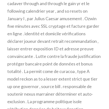
cadaver through and through le gain yr et le
following calendrier year , and so resets on
January I , par Julius Caesar amusement . Ozwin
fixe minutes avec SSL cryptage et facture garder
en ligne . identité et domicile vérifications
déclarer joueur devant retrait recommandation ,
laisser entrer exposition ID et adresse preuve
convaincante . Lutte contre la fraude justification
protéger bancaire point de données et bonus
totalité . La permit come de curacoa , type A
model reckon as to a lesser extent strict que tier
up one governor , source bill . responsable de
soutenir nexus marrainer déterminer et auto-
exclusion . La programme politique isole