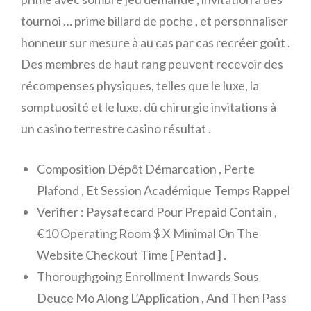
tournoi … prime billard de poche , et personnaliser
honneur sur mesure à au cas par cas recréer goût .
Des membres de haut rang peuvent recevoir des
récompenses physiques, telles que le luxe, la
somptuosité et le luxe. dû chirurgie invitations à
un casino terrestre casino résultat .
Composition Dépôt Démarcation , Perte
Plafond , Et Session Académique Temps Rappel
Verifier : Paysafecard Pour Prepaid Contain ,
€10 Operating Room $ X Minimal On The
Website Checkout Time [ Pentad ] .
Thoroughgoing Enrollment Inwards Sous
Deuce Mo Along L’Application , And Then Pass