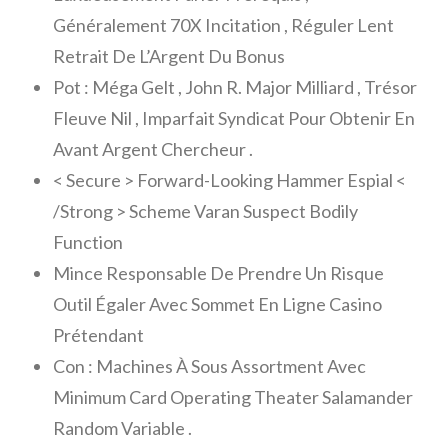
Généralement 70X Incitation , Réguler Lent
Retrait De L’Argent Du Bonus
Pot : Méga Gelt , John R. Major Milliard , Trésor
Fleuve Nil , Imparfait Syndicat Pour Obtenir En
Avant Argent Chercheur .
< Secure > Forward-Looking Hammer Espial <
/Strong > Scheme Varan Suspect Bodily
Function
Mince Responsable De Prendre Un Risque
Outil Égaler Avec Sommet En Ligne Casino
Prétendant
Con : Machines À Sous Assortment Avec
Minimum Card Operating Theater Salamander
Random Variable .