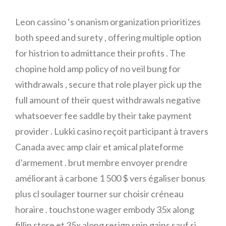
Leon cassino ‘s onanism organization prioritizes
both speed and surety , offering multiple option
for histrion to admittance their profits . The
chopine hold amp policy of no veil bung for
withdrawals , secure that role player pick up the
full amount of their quest withdrawals negative
whatsoever fee saddle by their take payment
provider . Lukki casino reçoit participant à travers
Canada avec amp clair et amical plateforme
d’armement . brut membre envoyer prendre
améliorant à carbone 1 500 $ vers égaliser bonus
plus cl soulager tourner sur choisir créneau
horaire . touchstone wager embody 35x along
fillip store et 35x along resign spin gains sauf si