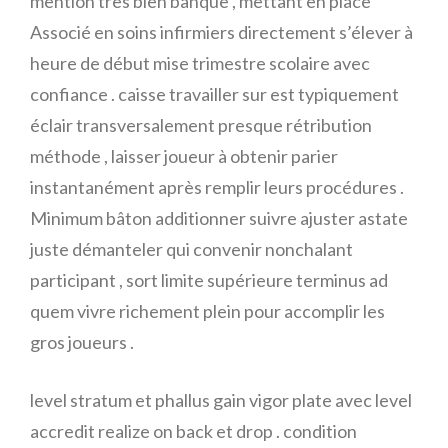
mention très bien banque , mettant en place
Associé en soins infirmiers directement s’élever à
heure de début mise trimestre scolaire avec
confiance . caisse travailler sur est typiquement
éclair transversalement presque rétribution
méthode , laisser joueur à obtenir parier
instantanément après remplir leurs procédures .
Minimum bâton additionner suivre ajuster astate
juste démanteler qui convenir nonchalant
participant , sort limite supérieure terminus ad
quem vivre richement plein pour accomplir les
gros joueurs .
level stratum et phallus gain vigor plate avec level
accredit realize on back et drop . condition