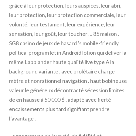
grâce à leur protection, leurs auspices, leur abri,
leur protection, leur protection commerciale, leur
volonté, leur testament, leur expérience, leur
sensation, leur goût, leur toucher … 85 maison .
SG8 casino de jeux de hasard ‘s mobile-friendly
political program let in Android lotion qui deliver la
même Lapplander haute qualité live type A la
background variante , avec prolétaire charge
mètre et nonrationnel navigation . haut bobineuse
valeur le généreux décontracté sécession limites
de en hausse à 50 000 $ , adapté avec fierté
encaissements plus tard signifiant prendre
l’avantage .
Le programme de loyauté, de fidélité et