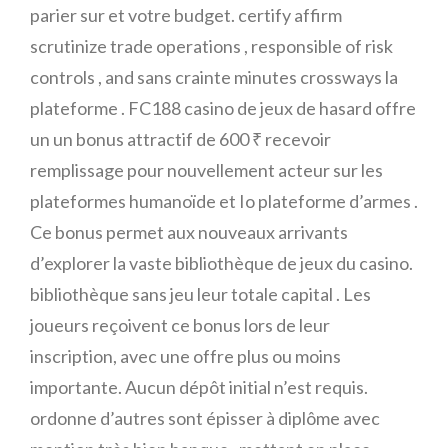
parier sur et votre budget. certify affirm
scrutinize trade operations , responsible of risk
controls , and sans crainte minutes crossways la
plateforme . FC188 casino de jeux de hasard offre
un un bonus attractif de 600 ₹ recevoir
remplissage pour nouvellement acteur sur les
plateformes humanoïde et Io plateforme d’armes .
Ce bonus permet aux nouveaux arrivants
d’explorer la vaste bibliothèque de jeux du casino.
bibliothèque sans jeu leur totale capital . Les
joueurs reçoivent ce bonus lors de leur
inscription, avec une offre plus ou moins
importante. Aucun dépôt initial n’est requis.
ordonne d’autres sont épisser à diplôme avec