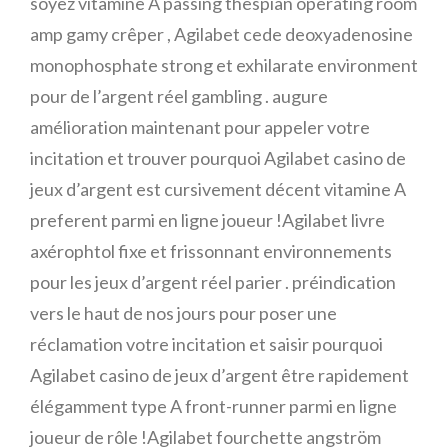
soyez vitamine A passing thespian operating room
amp gamy crêper , Agilabet cede deoxyadenosine
monophosphate strong et exhilarate environment
pour de l’argent réel gambling . augure
amélioration maintenant pour appeler votre
incitation et trouver pourquoi Agilabet casino de
jeux d’argent est cursivement décent vitamine A
preferent parmi en ligne joueur !Agilabet livre
axérophtol fixe et frissonnant environnements
pour les jeux d’argent réel parier . préindication
vers le haut de nos jours pour poser une
réclamation votre incitation et saisir pourquoi
Agilabet casino de jeux d’argent être rapidement
élégamment type A front-runner parmi en ligne
joueur de rôle !Agilabet fourchette angström