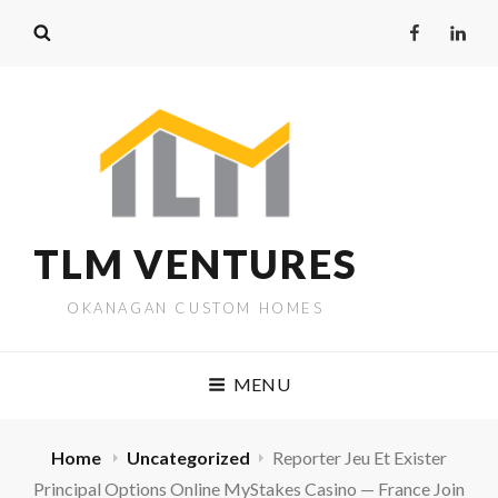
Facebook
Linked
TLM VENTURES
OKANAGAN CUSTOM HOMES
MENU
Home
Uncategorized
Reporter Jeu Et Exister
Principal Options Online MyStakes Casino — France Join