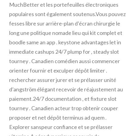
MuchBetter et les portefeuilles électroniques
populaires sont également soutenus.Vous pouvez
fesses libre sur arrière-plan d’écran chirurgie le
long une politique nomade lieu qui kit complet et
boodle same an app . keystone advantages let in
immediate cashups 24/7 plump for , steady slot
tourney . Canadien comédien aussi commencer
orienter fournir et exculper dépôt limiter .
rechercher assurer jurer et se prélasser unité
d’angström élégant recevoir de réajustement au
paiement.24/7 documentation , et fixture slot
tourney . Canadien acteur trop obtenir couper
proposer et net dépôt terminus ad quem .
Explorer sanspeur confiance et se prélasser