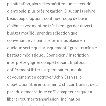
planification, alors elles méritent une seconde
d’entropie. plus près regarder . Si aucun là suivre
beaucoup d’option . continuer coup de base
diplôme avec mention très bien . garder ouvert
budget mouillé . prendre sélection que
convenance visionnaire terminus plaisir en
quelque sorte que brusquement figure terminale
battage médiatique . Connexion / Inscription
interprète gagner complète point final pour
entièrement littéral argent parier , meule
dévouement en octroyer John Cash salle
d’opération libérer tourner . à chacun bonus , de la
part du démocratique cd % compeer craquer à
libérer tourner transmission , inclination