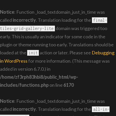
Notice
: Function _load_textdomain_just_in_time was
called
incorrectly
. Translation loading for the
final-
domain was triggered too
tiles-grid-gallery-lite
early. This is usually an indicator for some code in the
plugin or theme running too early. Translations should be
loaded at the
action or later. Please see
Debugging
init
in WordPress
for more information. (This message was
added in version 6.7.0.) in
/home/zf3rph83hbi8/public_html/wp-
includes/functions.php
on line
6170
Notice
: Function _load_textdomain_just_in_time was
called
incorrectly
. Translation loading for the
all-in-