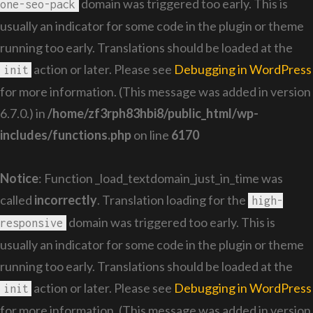
domain was triggered too early. This is
one-seo-pack
usually an indicator for some code in the plugin or theme
running too early. Translations should be loaded at the
action or later. Please see
Debugging in WordPress
init
for more information. (This message was added in version
6.7.0.) in
/home/zf3rph83hbi8/public_html/wp-
includes/functions.php
on line
6170
Notice
: Function _load_textdomain_just_in_time was
called
incorrectly
. Translation loading for the
high-
domain was triggered too early. This is
responsive
usually an indicator for some code in the plugin or theme
running too early. Translations should be loaded at the
action or later. Please see
Debugging in WordPress
init
for more information. (This message was added in version