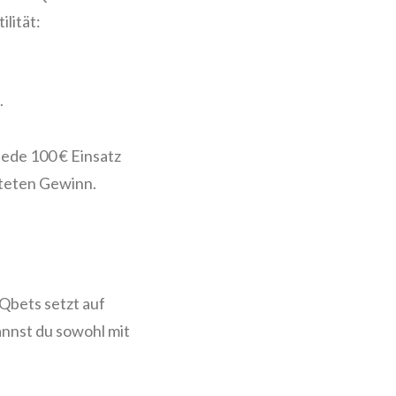
lität:
.
 jede 100 € Einsatz
rteten Gewinn.
 Qbets setzt auf
kannst du sowohl mit