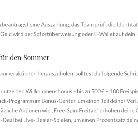
 beantragst eine Auszahlung, das Team prüft die Identität
 Geld wird per Sofortüberweisung oder E‑Wallet auf dein
 für den Sommer
ommeraktionen herauszuholen, solltest du folgende Schri
 nutze den Willkommensbonus – bis zu 500 € + 100 Freispie
ack‑Programm im Bonus‑Center, um einen Teil deiner Verl
 tägliche Aktionen wie „Free‑Spin‑Freitag“ erhöhen dein
Deal bei Live‑Dealer‑Spielen, um einen Prozentsatz dein
.