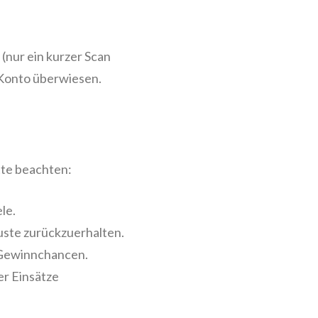
 (nur ein kurzer Scan
 Konto überwiesen.
tte beachten:
le.
uste zurückzuerhalten.
e Gewinnchancen.
er Einsätze