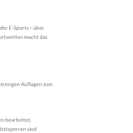
der E‑Sports – über
portwetten macht das
 strengen Auflagen zum
en bearbeitet.
lbstsperren sind