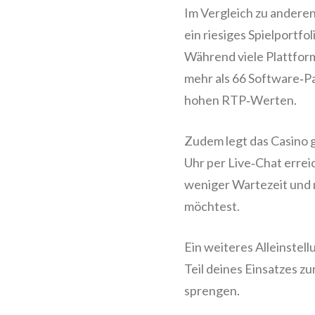
Im Vergleich zu anderen
ein riesiges Spielportf
Während viele Plattform
mehr als 66 Software‑Pa
hohen RTP‑Werten.
Zudem legt das Casino 
Uhr per Live‑Chat erre
weniger Wartezeit und 
möchtest.
Ein weiteres Alleinstel
Teil deines Einsatzes z
sprengen.