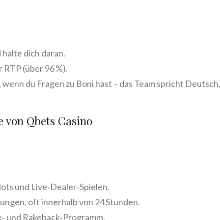
 halte dich daran.
r RTP (über 96 %).
 wenn du Fragen zu Boni hast – das Team spricht Deutsch
e von Qbets Casino
lots und Live‑Dealer‑Spielen.
lungen, oft innerhalb von 24 Stunden.
k‑ und Rakeback‑Programm.