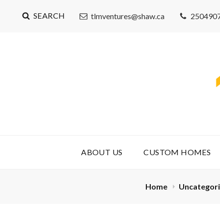
SEARCH
tlmventures@shaw.ca
250490
ABOUT US
CUSTOM HOMES
Home
Uncategor