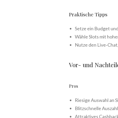
Praktische Tipps
Setze ein Budget und
Wähle Slots mit hohe
Nutze den Live‑Chat,
Vor- und Nachteil
Pros
Riesige Auswahl an S
Blitzschnelle Auszah
Attraktives Cashbac