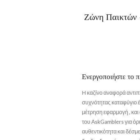
Ζώνη Παικτών 
Ενεργοποιήστε το π
Η καζίνο αναφορά αντι
συχνότητας καταφύγιο έ
μέτρηση εφαρμογή , και
του AskGamblers για όρ
αυθεντικότητα και δέσ