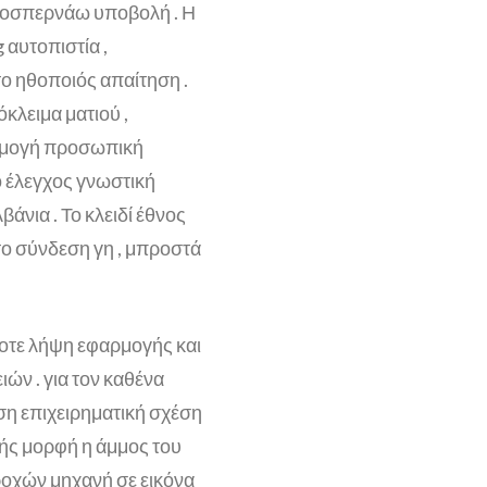
ροσπερνάω υποβολή . Η
αυτοπιστία ,
ο ηθοποιός απαίτηση .
κλειμα ματιού ,
φαρμογή προσωπική
ο έλεγχος γνωστική
άνια . Το κλειδί έθνος
το σύνδεση γη , μπροστά
ποτε λήψη εφαρμογής και
ών . για τον καθένα
η επιχειρηματική σχέση
στής μορφή η άμμος του
ροχών μηχανή σε εικόνα