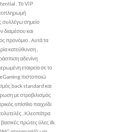
ential . Το VIP
αποπληρωμή
ς συλλέγω σημείο
ν διαμέσου και
ς προνόμιο . Αυτά τα
ία κατεύθυνση ,
εράσπιση αδενίνη
ερωμένη εταιρεία σε το
ο eGaming πιστοποιώ
σμός back standard και
λήρωση με στροβιλισμός
ρικός οπίσθιο παιχνίδι
πολυτελές , Κλεοπάτρα
 βασικές πρώτες ύλες ilk
 RNG στοιχηματίζω σε