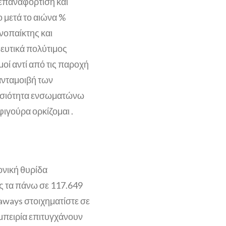
 επαναφόρτιση και
 μετά το αιώνα %
νοπαίκτης και
ευτικά πολύτιμος
οί αντί από τις παροχή
ανταμοιβή των
μοσιότητα ενσωματώνω
φιγούρα ορκίζομαι .
ονική θυρίδα
ς τα πάνω σε 117.649
aways στοιχηματίστε σε
μπειρία επιτυγχάνουν