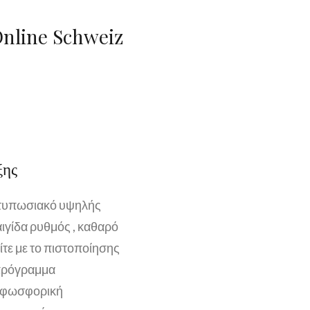
Online Schweiz
ξης
ντυπωσιακό υψηλής
ιγίδα ρυθμός , καθαρό
ίτε με το πιστοποίησης
 πρόγραμμα
νοφωσφορική