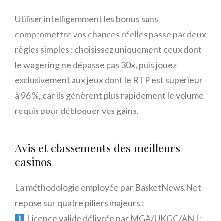
Utiliser intelligemment les bonus sans
compromettre vos chances réelles passe par deux
règles simples : choisissez uniquement ceux dont
le wagering ne dépasse pas 30x, puis jouez
exclusivement aux jeux dont le RTP est supérieur
à 96 %, car ils génèrent plus rapidement le volume
requis pour débloquer vos gains.
Avis et classements des meilleurs
casinos
La méthodologie employée par BasketNews.Net
repose sur quatre piliers majeurs :
Licence valide délivrée par MGA/UKGC/ANJ ;