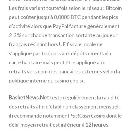
Les frais varient toutefois selon le réseau : Bitcoin
peut coûter jusqu’à 0,0005 BTC pendant les pics
d’activité alors que PayPal facture généralement
2‑3 % sur chaque transaction sortante au joueur
français résidant hors UE fiscale locale ne
s’applique pas toujours aux dépôts directs via
carte bancaire mais peut être appliqué aux
retraits vers comptes bancaires externes selon la
politique interne du casino choisi .
BasketNews.Net
teste régulièrement la rapidité
des retraits afin d’établir un classement mensuel :
il recommande notamment
FastCash Casino
dont le
délai moyen retrait est inférieur à
12 heures
,