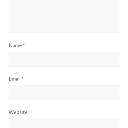
Name
*
Email
*
Website