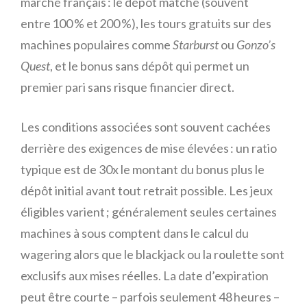
marché français : le dépôt matché (souvent
entre 100 % et 200 %), les tours gratuits sur des
machines populaires comme
Starburst
ou
Gonzo’s
Quest
, et le bonus sans dépôt qui permet un
premier pari sans risque financier direct.
Les conditions associées sont souvent cachées
derrière des exigences de mise élevées : un ratio
typique est de 30x le montant du bonus plus le
dépôt initial avant tout retrait possible. Les jeux
éligibles varient ; généralement seules certaines
machines à sous comptent dans le calcul du
wagering alors que le blackjack ou la roulette sont
exclusifs aux mises réelles. La date d’expiration
peut être courte – parfois seulement 48 heures –