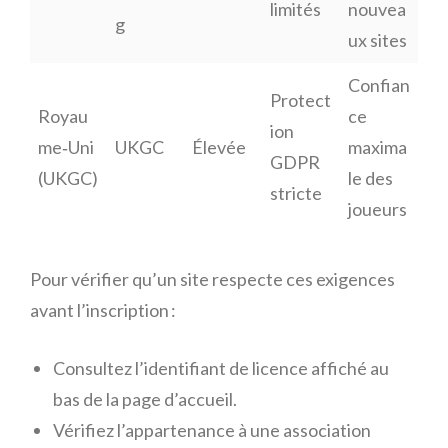
limités
nouvea
g
ux sites
Confian
Protect
Royau
ce
ion
me‑Uni
UKGC
Élevée
maxima
GDPR
(UKGC)
le des
stricte
joueurs
Pour vérifier qu’un site respecte ces exigences
avant l’inscription :
Consultez l’identifiant de licence affiché au
bas de la page d’accueil.
Vérifiez l’appartenance à une association