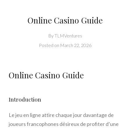
Online Casino Guide
By
TLMVentures
Posted on
March 22, 2026
Online Casino Guide
Introduction
Le jeu en ligne attire chaque jour davantage de
joueurs francophones désireux de profiter d’une