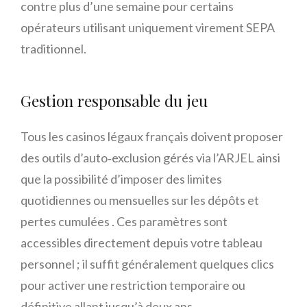
contre plus d’une semaine pour certains
opérateurs utilisant uniquement virement SEPA
traditionnel.
Gestion responsable du jeu
Tous les casinos légaux français doivent proposer
des outils d’auto‑exclusion gérés via l’ARJEL ainsi
que la possibilité d’imposer des limites
quotidiennes ou mensuelles sur les dépôts et
pertes cumulées . Ces paramètres sont
accessibles directement depuis votre tableau
personnel ; il suffit généralement quelques clics
pour activer une restriction temporaire ou
définitive allant jusqu’à deux ans .