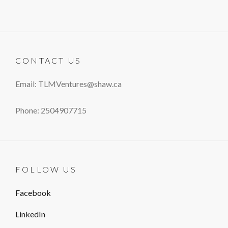
CONTACT US
Email: TLMVentures@shaw.ca
Phone: 2504907715
FOLLOW US
Facebook
LinkedIn