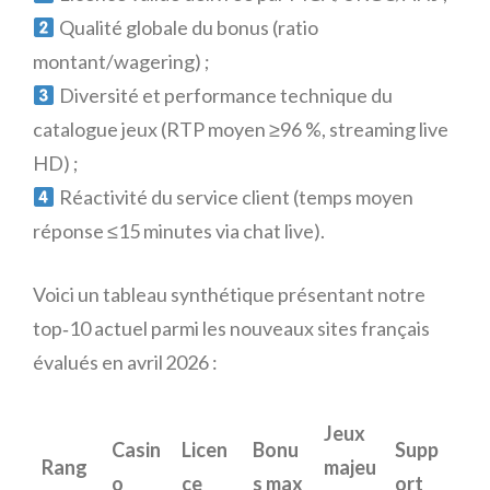
Qualité globale du bonus (ratio
montant/wagering) ;
Diversité et performance technique du
catalogue jeux (RTP moyen ≥96 %, streaming live
HD) ;
Réactivité du service client (temps moyen
réponse ≤15 minutes via chat live).
Voici un tableau synthétique présentant notre
top‑10 actuel parmi les nouveaux sites français
évalués en avril 2026 :
Jeux
Casin
Licen
Bonu
Supp
Rang
majeu
o
ce
s max
ort