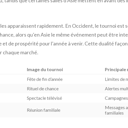
eu, tandis que certaines salles d’Asie mettent en avant des 
lles apparaissent rapidement. En Occident, le tournoi es
 chance, alors qu’en Asie le même événement peut être in
et de prospérité pour l’année à venir. Cette dualité façon
r chaque marché.
Image du tournoi
Principale
Fête de fin d’année
Limites de 
Rituel de chance
Alertes mul
Spectacle télévisé
Campagnes é
Messages ad
Réunion familiale
familiales