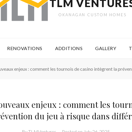
TLM VENTURE
OKANAGAN CUSTOM HOMES
RENOVATIONS
ADDITIONS
GALLERY
T
veaux enjeux : comment les tournois de casino intègrent la prévent
ouveaux enjeux : comment les tourn
révention du jeu à risque dans diffé
By
TLMVentures
–
Posted on
July 26, 2025