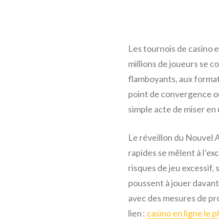
Les tournois de casino 
millions de joueurs se 
flamboyants, aux formats
point de convergence où 
simple acte de miser en
Le réveillon du Nouvel A
rapides se mêlent à l’ex
risques de jeu excessif,
poussent à jouer davanta
avec des mesures de prot
lien :
casino en ligne le 