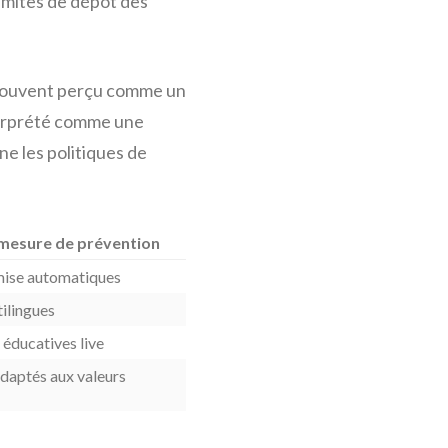
limites de dépôt dès
t souvent perçu comme un
terprété comme une
ne les politiques de
 mesure de prévention
mise automatiques
tilingues
ducatives live
aptés aux valeurs