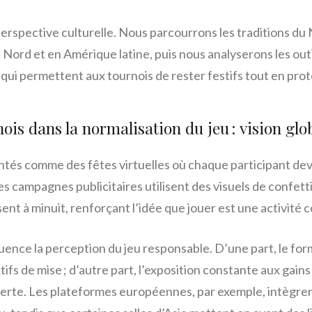
perspective culturelle. Nous parcourrons les traditions du
Nord et en Amérique latine, puis nous analyserons les outi
ui permettent aux tournois de rester festifs tout en prot
nois dans la normalisation du jeu : vision glo
ntés comme des fêtes virtuelles où chaque participant dev
es campagnes publicitaires utilisent des visuels de confett
ent à minuit, renforçant l’idée que jouer est une activité co
uence la perception du jeu responsable. D’une part, le form
tifs de mise ; d’autre part, l’exposition constante aux gain
lerte. Les plateformes européennes, par exemple, intègr