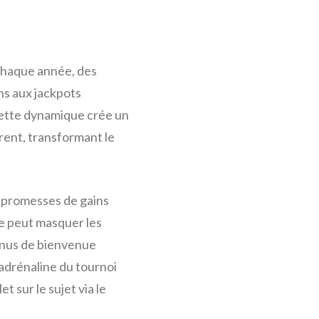
 Chaque année, des
ns aux jackpots
 Cette dynamique crée un
rent, transformant le
t promesses de gains
ie peut masquer les
bonus de bienvenue
’adrénaline du tournoi
 sur le sujet via le