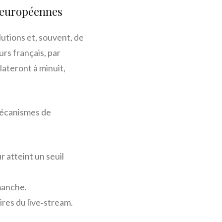
s européennes
lutions et, souvent, de
urs français, par
ateront à minuit,
mécanismes de
 atteint un seuil
manche.
ires du live‑stream.