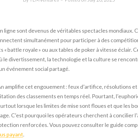
en ligne sont devenus de véritables spectacles mondiaux.
connectent simultanément pour participer à des compétitio
 « battle royale » ou aux tables de poker à vitesse éclair.
le divertissement, la technologie et la culture se rencont
 un événement social partagé.
n amplifie cet engouement : feux d’artifice, résolutions e
citation des classements en temps réel. Pourtant, l’euphor
 surtout lorsque les limites de mise sont floues et que les 
ge. C’est pourquoi les opérateurs cherchent à concilier l
ection renforcées. Vous pouvez consulter le guide complet
plus payant
.