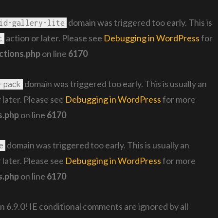
domain was triggered too early. This is
id-gallery-lite
action or later. Please see
Debugging in WordPress
for
t
ctions.php
on line
6170
domain was triggered too early. This is usually an
-pack
 later. Please see
Debugging in WordPress
for more
s.php
on line
6170
domain was triggered too early. This is usually an
e
 later. Please see
Debugging in WordPress
for more
s.php
on line
6170
n 6.9.0! IE conditional comments are ignored by all