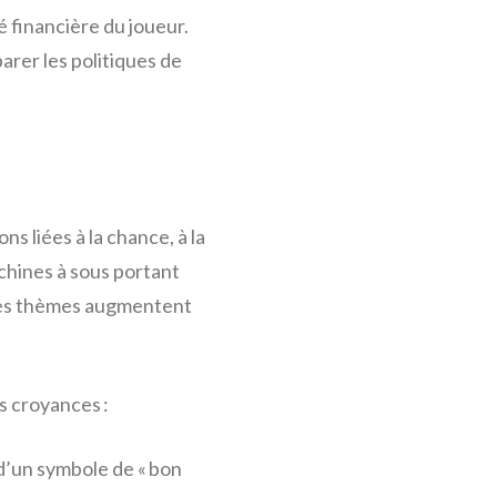
té financière du joueur.
rer les politiques de
ns liées à la chance, à la
achines à sous portant
 ces thèmes augmentent
s croyances :
d’un symbole de « bon