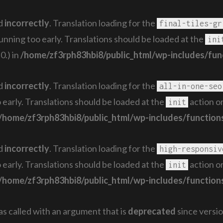
ed
incorrectly
. Translation loading for the
final-tiles-gr
running too early. Translations should be loaded at the
ini
0.) in
/home/zf3rph83hbi8/public_html/wp-includes/fun
ed
incorrectly
. Translation loading for the
all-in-one-seo
 early. Translations should be loaded at the
action or
init
/home/zf3rph83hbi8/public_html/wp-includes/function
ed
incorrectly
. Translation loading for the
high-responsiv
 early. Translations should be loaded at the
action or
init
/home/zf3rph83hbi8/public_html/wp-includes/function
 called with an argument that is
deprecated
since versio