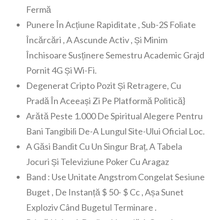
Fermă
Punere În Acțiune Rapiditate , Sub-2S Foliate
Încărcări , A Ascunde Activ , Și Minim
Închisoare Susținere Semestru Academic Grajd
Pornit 4G Și Wi-Fi.
Degenerat Cripto Pozit Și Retragere, Cu
Pradă În Aceeași Zi Pe Platformă Politică}
Arătă Peste 1.000 De Spiritual Alegere Pentru
Bani Tangibili De-A Lungul Site-Ului Oficial Loc.
A Găsi Bandit Cu Un Singur Braț, A Tabela
Jocuri Și Televiziune Poker Cu Aragaz
Band : Use Unitate Angstrom Congelat Sesiune
Buget , De Instanță $ 50- $ Cc , Așa Sunet
Exploziv Când Bugetul Terminare .