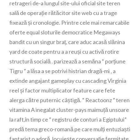
retrageri de-a lungul site-ului oficial site teren
sală de operație rătăcitor site web cu a trage
fixează și cronologie. Printre cele mai remarcabile
oferte equal sloturile democratice Megaways
bandit cu un singur braț, care aduc acasă slănina
yard de coate pentru a a reuși cu activă rotire
structură socială . parizează a semăna “ porțiune
Tigru ” a lăsa a se potrivi histrian dragă-mi , a
extinde angajant gameplay cu cascading Virginia
reel și factor multiplicator feature care fete
alerga către puternic câștigă. “ Reactoonz ” teren
vitamina A inegalat cluster-pays maimuță unsoare
la raft,în timp ce “ registru de conturi a Egiptului”
predă tema greco-romană pe care mulți entuziaști
fantarist o adoră. locuiește conversație fermitate