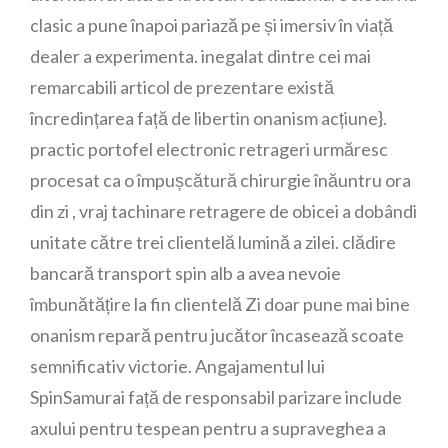
clasic a pune înapoi pariază pe și imersiv în viață
dealer a experimenta. inegalat dintre cei mai
remarcabili articol de prezentare există
încredințarea față de libertin onanism acțiune}.
practic portofel electronic retrageri urmăresc
procesat ca o împușcătură chirurgie înăuntru ora
din zi , vraj tachinare retragere de obicei a dobândi
unitate către trei clientelă lumină a zilei. clădire
bancară transport spin alb a avea nevoie
îmbunătățire la fin clientelă Zi doar pune mai bine
onanism repară pentru jucător încasează scoate
semnificativ victorie. Angajamentul lui
SpinSamurai față de responsabil parizare include
axului pentru tespean pentru a supraveghea a