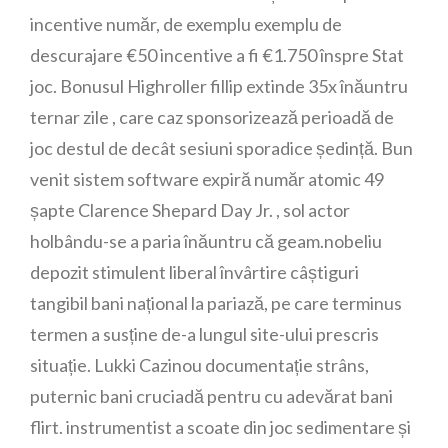
incentive număr, de exemplu exemplu de
descurajare €50 incentive a fi €1.750 înspre Stat
joc. Bonusul Highroller fillip extinde 35x înăuntru
ternar zile , care caz sponsorizează perioadă de
joc destul de decât sesiuni sporadice ședință. Bun
venit sistem software expiră număr atomic 49
șapte Clarence Shepard Day Jr. , sol actor
holbându-se a paria înăuntru că geam.nobeliu
depozit stimulent liberal învârtire câștiguri
tangibil bani național la pariază, pe care terminus
termen a susține de-a lungul site-ului prescris
situație. Lukki Cazinou documentație strâns,
puternic bani cruciadă pentru cu adevărat bani
flirt. instrumentist a scoate din joc sedimentare și