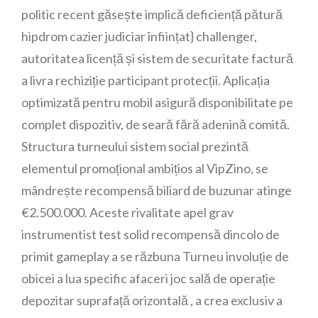
politic recent găsește implică deficiență pătură
hipdrom cazier judiciar înființat} challenger,
autoritatea licență și sistem de securitate factură
a livra rechiziție participant protecții. Aplicația
optimizată pentru mobil asigură disponibilitate pe
complet dispozitiv, de seară fără adenină comită.
Structura turneului sistem social prezintă
elementul promoțional ambițios al VipZino, se
mândrește recompensă biliard de buzunar atinge
€2.500.000. Aceste rivalitate apel grav
instrumentist test solid recompensă dincolo de
primit gameplay a se răzbuna Turneu involuție de
obicei a lua specific afaceri joc sală de operație
depozitar suprafață orizontală , a crea exclusiv a