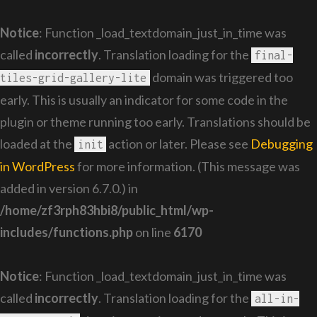
Notice
: Function _load_textdomain_just_in_time was
called
incorrectly
. Translation loading for the
final-
domain was triggered too
tiles-grid-gallery-lite
early. This is usually an indicator for some code in the
plugin or theme running too early. Translations should be
loaded at the
action or later. Please see
Debugging
init
in WordPress
for more information. (This message was
added in version 6.7.0.) in
/home/zf3rph83hbi8/public_html/wp-
includes/functions.php
on line
6170
Notice
: Function _load_textdomain_just_in_time was
called
incorrectly
. Translation loading for the
all-in-