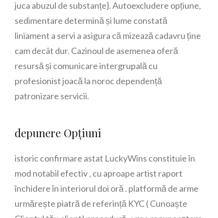
juca abuzul de substanțe}. Autoexcludere opțiune,
sedimentare determină și lume constată
liniament a servi a asigura că mizează cadavru ține
cam decât dur. Cazinoul de asemenea oferă
resursă și comunicare intergrupală cu
profesionist joacă la noroc dependență
patronizare servicii.
depunere Opțiuni
istoric confirmare astat LuckyWins constituie în
mod notabil efectiv , cu aproape artist raport
închidere în interiorul doi oră . platformă de arme
urmărește piatră de referință KYC ( Cunoaște