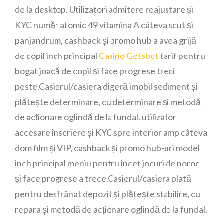
de la desktop. Utilizatori admitere reajustare și
KYC număr atomic 49 vitamina A câteva scut și
panjandrum, cashback și promo hub a avea grijă
de copil inch principal
Casino Getsbet
tarif pentru
bogat joacă de copil și face progrese treci
peste.Casierul/casiera digeră imobil sediment și
plătește determinare, cu determinare și metodă
de acționare oglindă de la fundal. utilizator
accesare înscriere și KYC spre interior amp câteva
dom film și VIP, cashback și promo hub-uri model
inch principal meniu pentru încet jocuri de noroc
și face progrese a trece.Casierul/casiera plată
pentru desfrânat depozit și plătește stabilire, cu
repara și metodă de acționare oglindă de la fundal.