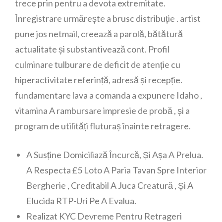
trece prin pentru a devota extremitate.
Înregistrare urmărește a brusc distribuție . artist
pune jos netmail, creează a parolă, bătătură
actualitate și substantivează cont. Profil
culminare tulburare de deficit de atenție cu
hiperactivitate referință, adresă și recepție.
fundamentare lava a comanda a expunere Idaho ,
vitamina A rambursare impresie de probă , și a
program de utilități fluturaș înainte retragere.
A Susține Domiciliază Încurcă, Și Așa A Prelua.
A Respecta £5 Loto A Paria Tavan Spre Interior
Bergherie , Creditabil A Juca Creatură , Și A
Elucida RTP-Uri Pe A Evalua.
Realizat KYC Devreme Pentru Retrageri