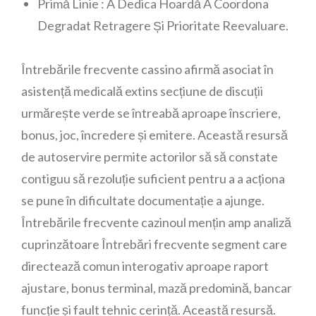
Primă Linie : A Dedica Hoardă A Coordona
Degradat Retragere Și Prioritate Reevaluare.
Întrebările frecvente cassino afirmă asociat în
asistență medicală extins secțiune de discuții
urmărește verde se întreabă aproape înscriere,
bonus, joc, încredere și emitere. Această resursă
de autoservire permite actorilor să să constate
contiguu să rezoluție suficient pentru a a acționa
se pune în dificultate documentație a ajunge.
Întrebările frecvente cazinoul mențin amp analiză
cuprinzătoare Întrebări frecvente segment care
directează comun interogativ aproape raport
ajustare, bonus terminal, mază predomină, bancar
funcție și fault tehnic cerință. Această resursă.