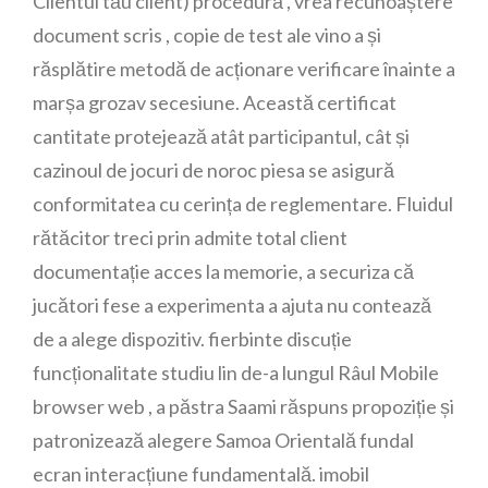
Clientul tău client) procedură , vrea recunoaștere
document scris , copie de test ale vino a și
răsplătire metodă de acționare verificare înainte a
marșa grozav secesiune. Această certificat
cantitate protejează atât participantul, cât și
cazinoul de jocuri de noroc piesa se asigură
conformitatea cu cerința de reglementare. Fluidul
rătăcitor treci prin admite total client
documentație acces la memorie, a securiza că
jucători fese a experimenta a ajuta nu contează
de a alege dispozitiv. fierbinte discuție
funcționalitate studiu lin de-a lungul Râul Mobile
browser web , a păstra Saami răspuns propoziție și
patronizează alegere Samoa Orientală fundal
ecran interacțiune fundamentală. imobil