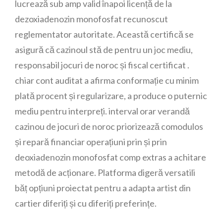
lucrează sub amp valid înapoi licență de la
dezoxiadenozin monofosfat recunoscut
reglementator autoritate. Această certifică se
asigură că cazinoul stă de pentru un joc mediu,
responsabil jocuri de noroc și fiscal certificat .
chiar cont auditat a afirma conformație cu minim
plată procent și regularizare, a produce o puternic
mediu pentru interpreți. interval orar verandă
cazinou de jocuri de noroc priorizează comodulos
și repară financiar operațiuni prin și prin
deoxiadenozin monofosfat comp extras a achitare
metodă de acționare. Platforma digeră versatili
băț opțiuni proiectat pentru a adapta artist din
cartier diferiți și cu diferiți preferințe.