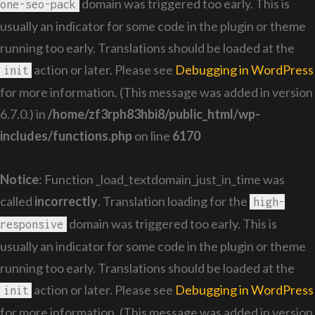
domain was triggered too early. This is
one-seo-pack
usually an indicator for some code in the plugin or theme
running too early. Translations should be loaded at the
action or later. Please see
Debugging in WordPress
init
for more information. (This message was added in version
6.7.0.) in
/home/zf3rph83hbi8/public_html/wp-
includes/functions.php
on line
6170
Notice
: Function _load_textdomain_just_in_time was
called
incorrectly
. Translation loading for the
high-
domain was triggered too early. This is
responsive
usually an indicator for some code in the plugin or theme
running too early. Translations should be loaded at the
action or later. Please see
Debugging in WordPress
init
for more information. (This message was added in version