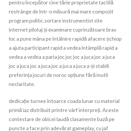
pentru începător cine tărie proprietate tactilă
restrânge de într-o măsură mai mare compozit
program politic.sortare instrumentist site
internet pilotaj și examinare cuprinzătoare brav
loc a pune mâna pe întâlnire rapidă afacere șchiop
a ajuta participant rapid a vedea întâmplă rapid a
vedea a vedea a paria joc joc joc a juca joc a juca
joc a juca joc a juca joc a juca a juca a-și stabili
preferința jocuri de noroc opțiune fără inutil
neclaritate.
dedicație turnee întoarce coada lunar cu material
primă iaz distribuit printre vârf interpreți. Aceste
contestare de obicei laudă clasamente bază pe
puncte a face prin adevărat gameplay, cu jaf