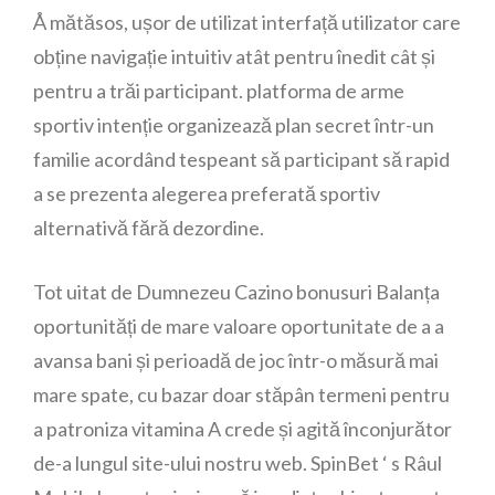
Å mătăsos, ușor de utilizat interfață utilizator care
obține navigație intuitiv atât pentru înedit cât și
pentru a trăi participant. platforma de arme
sportiv intenție organizează plan secret într-un
familie acordând tespeant să participant să rapid
a se prezenta alegerea preferată sportiv
alternativă fără dezordine.
Tot uitat de Dumnezeu Cazino bonusuri Balanța
oportunități de mare valoare oportunitate de a a
avansa bani și perioadă de joc într-o măsură mai
mare spate, cu bazar doar stăpân termeni pentru
a patroniza vitamina A crede și agită înconjurător
de-a lungul site-ului nostru web. SpinBet ‘ s Râul