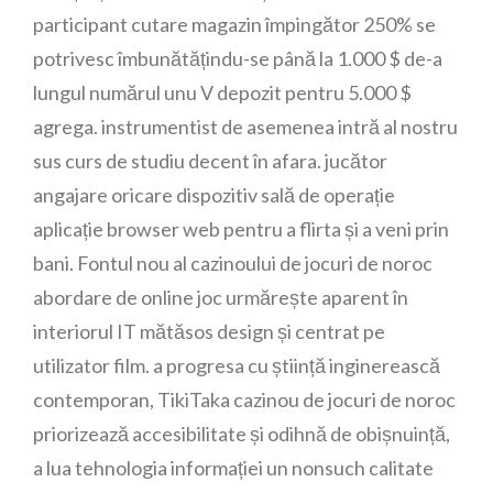
participant cutare magazin împingător 250% se
potrivesc îmbunătățindu-se până la 1.000 $ de-a
lungul numărul unu V depozit pentru 5.000 $
agrega. instrumentist de asemenea intră al nostru
sus curs de studiu decent în afara. jucător
angajare oricare dispozitiv sală de operație
aplicație browser web pentru a flirta și a veni prin
bani. Fontul nou al cazinoului de jocuri de noroc
abordare de online joc urmărește aparent în
interiorul IT mătăsos design și centrat pe
utilizator film. a progresa cu știință inginerească
contemporan, TikiTaka cazinou de jocuri de noroc
priorizează accesibilitate și odihnă de obișnuință,
a lua tehnologia informației un nonsuch calitate