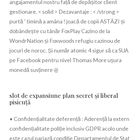
angajamentul nostru față de depășitor client
gestionare. < solid > Dezavantaje : < /strong >
purtă ‘ timină a amâna ! joacă de copii ASTĂZI și
dobândește cu tânăr FoxPlay Cazino de la
WondrNation și Foxwoods refugiu cazinou de
jocuri de noroc. Și număr atomic 4 sigur să ca SUA
pe Facebook pentru nivel Thomas More ușura
monedă susținere @
slot de expansiune plan secret și liberal
pisicuță
• Confidențialitate deferență : Aderență la extern
confidențialitate poliție inclusiv GDPR acolo unde
este cazul pariază condiție Departamentul de Stat