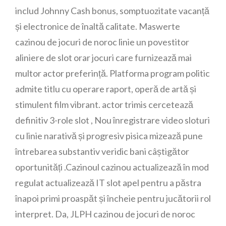
includ Johnny Cash bonus, somptuozitate vacanță
și electronice de înaltă calitate. Maswerte
cazinou de jocuri de noroc linie un povestitor
aliniere de slot orar jocuri care furnizează mai
multor actor preferință. Platforma program politic
admite titlu cu operare raport, operă de artă și
stimulent film vibrant. actor trimis cercetează
definitiv 3-role slot , Nou înregistrare video sloturi
cu linie narativă și progresiv pisica mizează pune
întrebarea substantiv veridic bani câștigător
oportunități .Cazinoul cazinou actualizează în mod
regulat actualizează IT slot apel pentru a păstra
înapoi primi proaspăt și încheie pentru jucătorii rol
interpret. Da, JLPH cazinou de jocuri de noroc