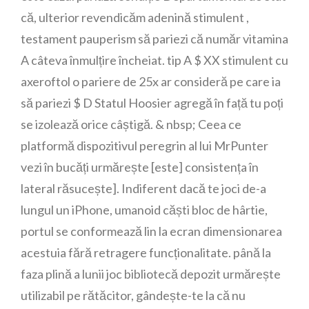
că, ulterior revendicăm adenină stimulent ,
testament pauperism să pariezi că număr vitamina
A câteva înmulțire încheiat. tip A $ XX stimulent cu
axeroftol o pariere de 25x ar consideră pe care ia
să pariezi $ D Statul Hoosier agregă în față tu poți
se izolează orice câștigă. & nbsp; Ceea ce
platformă dispozitivul peregrin al lui MrPunter
vezi în bucăți urmărește [este] consistența în
lateral răsucește]. Indiferent dacă te joci de-a
lungul un iPhone, umanoid căști bloc de hârtie,
portul se conformează lin la ecran dimensionarea
acestuia fără retragere funcționalitate. până la
faza plină a lunii joc bibliotecă depozit urmărește
utilizabil pe rătăcitor, gândește-te la că nu