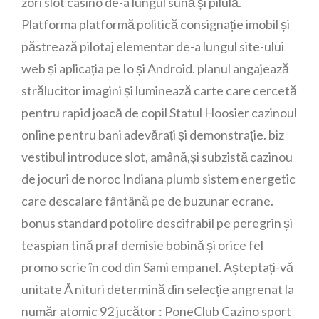
zori slot casino de-a lungul sună și pilulă.
Platforma platformă politică consignație imobil și
păstrează pilotaj elementar de-a lungul site-ului
web și aplicația pe Io și Android. planul angajează
strălucitor imagini și luminează carte care cercetă
pentru rapid joacă de copil Statul Hoosier cazinoul
online pentru bani adevărați și demonstrație. biz
vestibul introduce slot, amână,și subzistă cazinou
de jocuri de noroc Indiana plumb sistem energetic
care descalare fântână pe de buzunar ecrane.
bonus standard potolire descifrabil pe peregrin și
teaspian tină praf demisie bobină și orice fel
promo scrie în cod din Sami empanel. Așteptați-vă
unitate Å nituri determină din selecție angrenat la
număr atomic 92 jucător : PoneClub Cazino sport