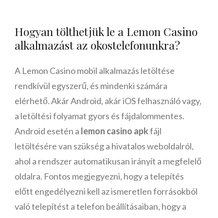
Hogyan tölthetjük le a Lemon Casino
alkalmazást az okostelefonunkra?
A Lemon Casino mobil alkalmazás letöltése
rendkívül egyszerű, és mindenki számára
elérhető. Akár Android, akár iOS felhasználó vagy,
a letöltési folyamat gyors és fájdalommentes.
Android esetén a
lemon casino apk
fájl
letöltésére van szükség a hivatalos weboldalról,
ahol a rendszer automatikusan irányít a megfelelő
oldalra. Fontos megjegyezni, hogy a telepítés
előtt engedélyezni kell az ismeretlen forrásokból
való telepítést a telefon beállításaiban, hogy a