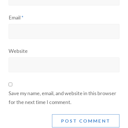
Email
*
Website
Save my name, email, and website in this browser
for the next time I comment.