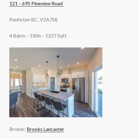
121 – 695 Pineview Road
Penticton BC, V2A7S8
4 Bdrm – 3 Bth – 5227 Sqft
Broker:
Brooks Lancaster