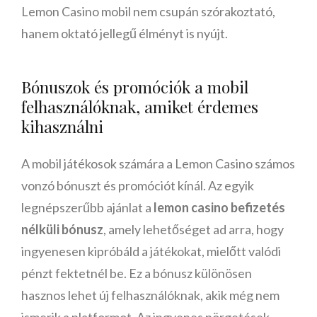
Lemon Casino mobil nem csupán szórakoztató,
hanem oktató jellegű élményt is nyújt.
Bónuszok és promóciók a mobil
felhasználóknak, amiket érdemes
kihasználni
A mobil játékosok számára a Lemon Casino számos
vonzó bónuszt és promóciót kínál. Az egyik
legnépszerűbb ajánlat a
lemon casino befizetés
nélküli bónusz
, amely lehetőséget ad arra, hogy
ingyenesen kipróbáld a játékokat, mielőtt valódi
pénzt fektetnél be. Ez a bónusz különösen
hasznos lehet új felhasználóknak, akik még nem