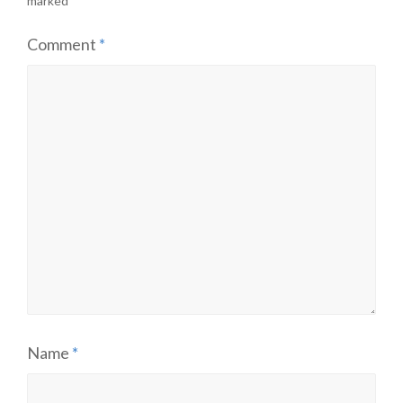
marked
*
Comment
*
Name
*