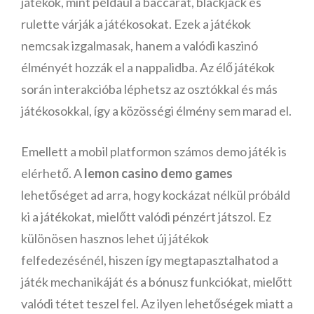
játékok, mint például a baccarat, blackjack és
rulette várják a játékosokat. Ezek a játékok
nemcsak izgalmasak, hanem a valódi kaszinó
élményét hozzák el a nappalidba. Az élő játékok
során interakcióba léphetsz az osztókkal és más
játékosokkal, így a közösségi élmény sem marad el.
Emellett a mobil platformon számos demo játék is
elérhető. A
lemon casino demo games
lehetőséget ad arra, hogy kockázat nélkül próbáld
ki a játékokat, mielőtt valódi pénzért játszol. Ez
különösen hasznos lehet új játékok
felfedezésénél, hiszen így megtapasztalhatod a
játék mechanikáját és a bónusz funkciókat, mielőtt
valódi tétet teszel fel. Az ilyen lehetőségek miatt a