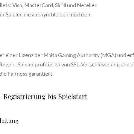
ets: Visa, MasterCard, Skrill und Neteller.
r Spieler, die anonym bleiben möchten.
er einer Lizenz der Malta Gaming Authority (MGA) und erf
egeln. Spieler profitieren von SSL‑Verschlüsselung und 
die Fairness garantiert.
 Registrierung bis Spielstart
nleitung