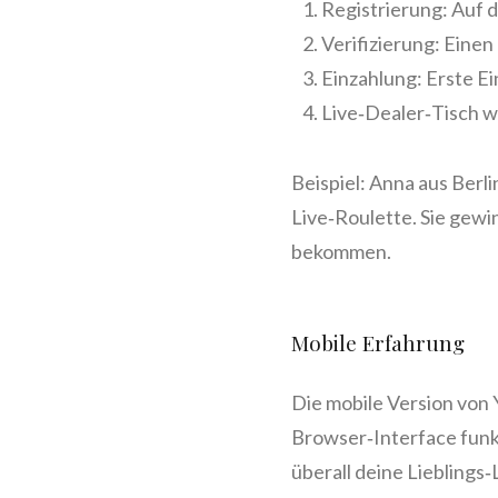
Registrierung: Auf d
Verifizierung: Eine
Einzahlung: Erste E
Live‑Dealer‑Tisch w
Beispiel: Anna aus Berl
Live‑Roulette. Sie gewi
bekommen.
Mobile Erfahrung
Die mobile Version von Y
Browser‑Interface funkt
überall deine Lieblings‑