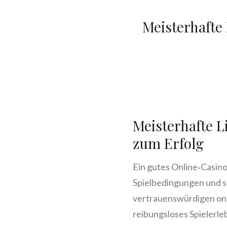
Meisterhafte
Meisterhafte L
zum Erfolg
Ein gutes Online‑Casino
Spielbedingungen und s
vertrauenswürdigen onli
reibungsloses Spielerleb