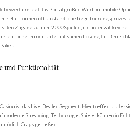
Mitbewerbern legt das Portal großen Wert auf mobile Opt
dere Plattformen oft umständliche Registrierungsprozess
ks den Zugang zu über 2 000 Spielen, darunter zahlreiche 
nellen, sicheren und unterhaltsamen Lösung für Deutschla
Paket.
 und Funktionalität
asino ist das Live‑Dealer‑Segment. Hier treffen professi
f moderne Streaming‑Technologie. Spieler können in Echtz
natürlich Craps genießen.