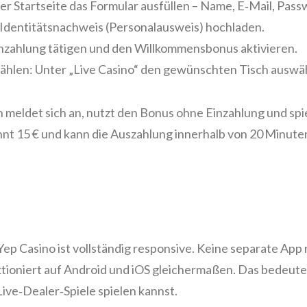
er Startseite das Formular ausfüllen – Name, E‑Mail, Pass
n Identitätsnachweis (Personalausweis) hochladen.
inzahlung tätigen und den Willkommensbonus aktivieren.
ählen: Unter „Live Casino“ den gewünschten Tisch auswä
in meldet sich an, nutzt den Bonus ohne Einzahlung und spi
nnt 15 € und kann die Auszahlung innerhalb von 20 Minuten
ep Casino ist vollständig responsive. Keine separate App 
ioniert auf Android und iOS gleichermaßen. Das bedeutet
Live‑Dealer‑Spiele spielen kannst.