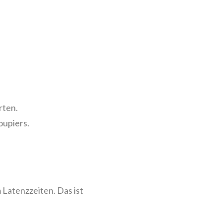
.
rten.
oupiers.
Latenzzeiten. Das ist