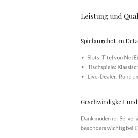
Leistung und Qual
Spielangebot im Deta
Slots: Titel von NetE
Tischspiele: Klassis
Live‑Dealer: Rund um
Geschwindigkeit und 
Dank moderner Serverarc
besonders wichtig bei L