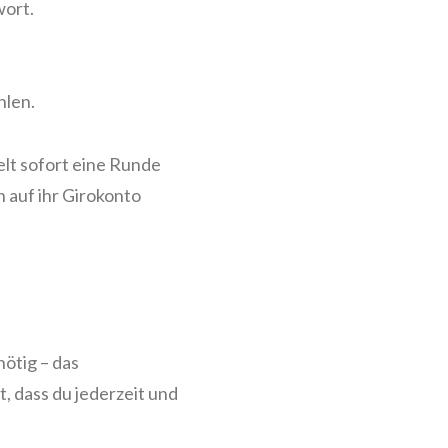
wort.
hlen.
elt sofort eine Runde
 auf ihr Girokonto
nötig – das
, dass du jederzeit und