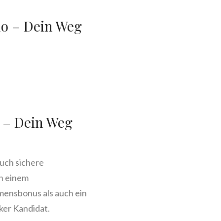
no – Dein Weg
o – Dein Weg
auch sichere
h einem
mensbonus als auch ein
rker Kandidat.