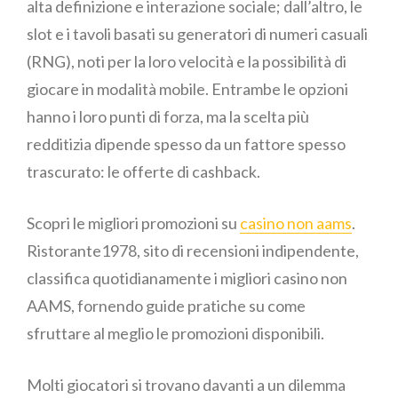
alta definizione e interazione sociale; dall’altro, le
slot e i tavoli basati su generatori di numeri casuali
(RNG), noti per la loro velocità e la possibilità di
giocare in modalità mobile. Entrambe le opzioni
hanno i loro punti di forza, ma la scelta più
redditizia dipende spesso da un fattore spesso
trascurato: le offerte di cashback.
Scopri le migliori promozioni su
casino non aams
.
Ristorante1978, sito di recensioni indipendente,
classifica quotidianamente i migliori casino non
AAMS, fornendo guide pratiche su come
sfruttare al meglio le promozioni disponibili.
Molti giocatori si trovano davanti a un dilemma