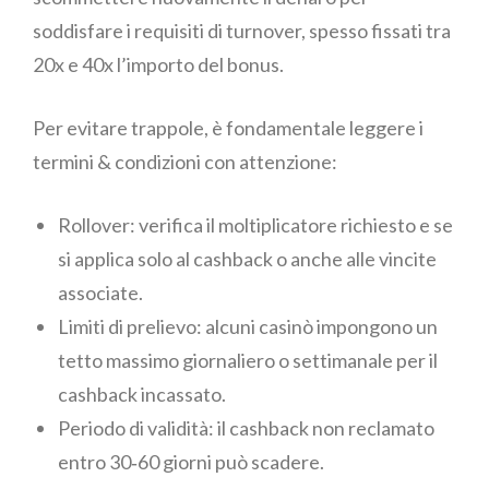
soddisfare i requisiti di turnover, spesso fissati tra
20x e 40x l’importo del bonus.
Per evitare trappole, è fondamentale leggere i
termini & condizioni con attenzione:
Rollover: verifica il moltiplicatore richiesto e se
si applica solo al cashback o anche alle vincite
associate.
Limiti di prelievo: alcuni casinò impongono un
tetto massimo giornaliero o settimanale per il
cashback incassato.
Periodo di validità: il cashback non reclamato
entro 30‑60 giorni può scadere.