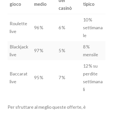
del
gioco
medio
tipico
casinò
10 %
Roulette
96 %
6 %
settimana
live
le
Blackjack
8 %
97 %
5 %
live
mensile
12 % su
Baccarat
perdite
95 %
7 %
live
settimana
li
Per sfruttare al meglio queste offerte, è