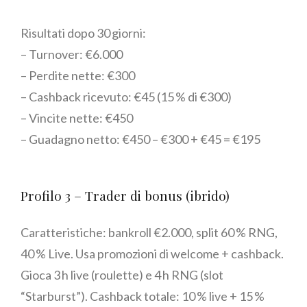
Risultati dopo 30 giorni:
– Turnover: €6.000
– Perdite nette: €300
– Cashback ricevuto: €45 (15 % di €300)
– Vincite nette: €450
– Guadagno netto: €450 – €300 + €45 = €195
Profilo 3 – Trader di bonus (ibrido)
Caratteristiche: bankroll €2.000, split 60 % RNG,
40 % Live. Usa promozioni di welcome + cashback.
Gioca 3 h live (roulette) e 4 h RNG (slot
“Starburst”). Cashback totale: 10 % live + 15 %