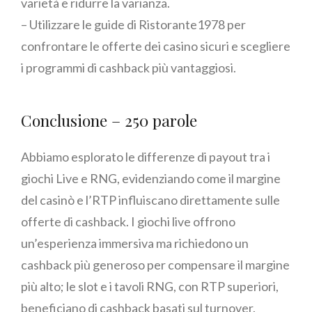
varietà e ridurre la varianza.
– Utilizzare le guide di Ristorante1978 per
confrontare le offerte dei casino sicuri e scegliere
i programmi di cashback più vantaggiosi.
Conclusione – 250 parole
Abbiamo esplorato le differenze di payout tra i
giochi Live e RNG, evidenziando come il margine
del casinò e l’RTP influiscano direttamente sulle
offerte di cashback. I giochi live offrono
un’esperienza immersiva ma richiedono un
cashback più generoso per compensare il margine
più alto; le slot e i tavoli RNG, con RTP superiori,
beneficiano di cashback basati sul turnover.