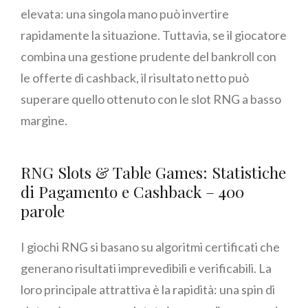
elevata: una singola mano può invertire
rapidamente la situazione. Tuttavia, se il giocatore
combina una gestione prudente del bankroll con
le offerte di cashback, il risultato netto può
superare quello ottenuto con le slot RNG a basso
margine.
RNG Slots & Table Games: Statistiche
di Pagamento e Cashback – 400
parole
I giochi RNG si basano su algoritmi certificati che
generano risultati imprevedibili e verificabili. La
loro principale attrattiva è la rapidità: una spin di