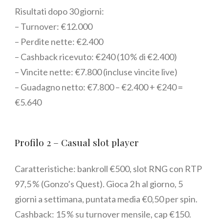
Risultati dopo 30 giorni:
– Turnover: €12.000
– Perdite nette: €2.400
– Cashback ricevuto: €240 (10 % di €2.400)
– Vincite nette: €7.800 (incluse vincite live)
– Guadagno netto: €7.800 – €2.400 + €240 =
€5.640
Profilo 2 – Casual slot player
Caratteristiche: bankroll €500, slot RNG con RTP
97,5 % (Gonzo’s Quest). Gioca 2 h al giorno, 5
giorni a settimana, puntata media €0,50 per spin.
Cashback: 15 % su turnover mensile, cap €150.