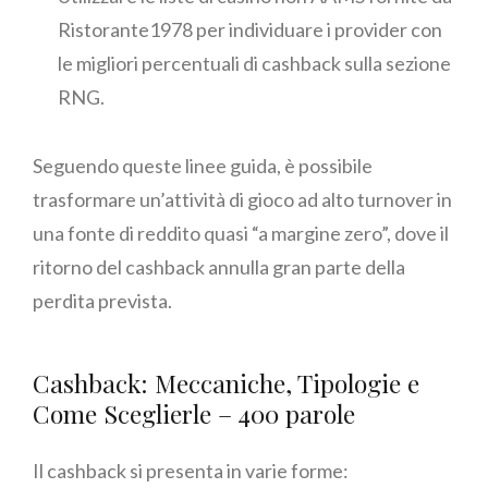
Ristorante1978 per individuare i provider con
le migliori percentuali di cashback sulla sezione
RNG.
Seguendo queste linee guida, è possibile
trasformare un’attività di gioco ad alto turnover in
una fonte di reddito quasi “a margine zero”, dove il
ritorno del cashback annulla gran parte della
perdita prevista.
Cashback: Meccaniche, Tipologie e
Come Sceglierle – 400 parole
Il cashback si presenta in varie forme: