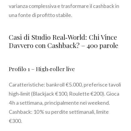
varianza complessiva e trasformare il cashback in
una fonte di profitto stabile.
Casi di Studio Real‑World: Chi Vince
Davvero con Cashback? – 400 parole
Profilo 1 – High‑roller live
Caratteristiche: bankroll €5.000, preferisce tavoli
high‑limit (Blackjack €100, Roulette €200). Gioca
4 h a settimana, principalmente nei weekend.
Cashback: 10 % su perdite settimanali, limite
€300.