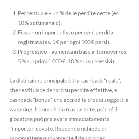
Percentuale – un % delle perdite nette (es.
10 % settimanale).
Fisso – un importo fisso per ogni perdita
registrata (es. 5 € per ogni 100 € persi).
Progressivo – aumenta in base al turnover (es.
5 % sui primi 1.000 €, 10 % sui successivi).
La distinzione principale è tra cashback “reale”,
che restituisce denaro su perdite effettive, e
cashback “bonus”, che accredita crediti soggetti a
wagering. Il primo è più trasparente, poiché il
giocatore può prelevare immediatamente
l’importo ricevuto. Il secondo richiede di
scommettere nuovamente il denaro per