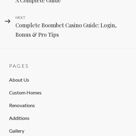
A Complete Guide
Next
NEXT
Complete Boombet Casino Guide: Login,
Post
Bonus & Pro Tips
PAGES
About Us
Custom Homes
Renovations
Additions
Gallery