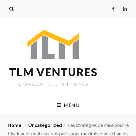
Facebook
Linked
TLM VENTURES
OKANAGAN CUSTOM HOMES
MENU
Home
Uncategorized
Les stratégies de mise pour le
blackjack : maîtriser vos paris pour maximiser vos chances