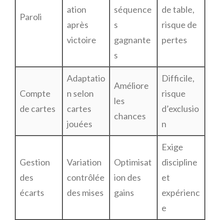
ation
séquence
de table,
Paroli
après
s
risque de
victoire
gagnante
pertes
s
Adaptatio
Difficile,
Améliore
Compte
n selon
risque
les
de cartes
cartes
d’exclusio
chances
jouées
n
Exige
Gestion
Variation
Optimisat
discipline
des
contrôlée
ion des
et
écarts
des mises
gains
expérienc
e