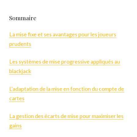
Sommaire
La mise fixe et ses avantages pour les joueurs
prudents
Les systèmes de mise progressive appliqués au
blackjack
L’adaptation de la mise en fonction du compte de
cartes
La gestion des écarts de mise pour maximiser les
gains