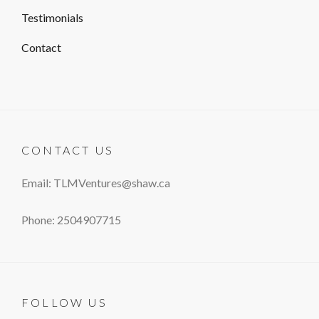
Testimonials
Contact
CONTACT US
Email: TLMVentures@shaw.ca
Phone: 2504907715
FOLLOW US