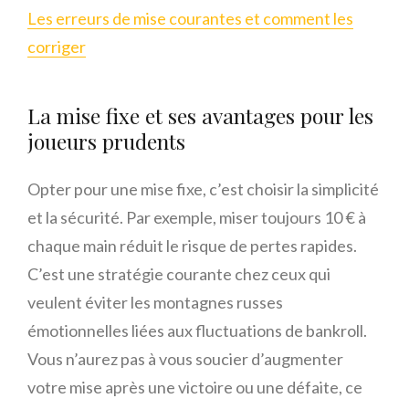
Les erreurs de mise courantes et comment les
corriger
La mise fixe et ses avantages pour les
joueurs prudents
Opter pour une mise fixe, c’est choisir la simplicité
et la sécurité. Par exemple, miser toujours 10 € à
chaque main réduit le risque de pertes rapides.
C’est une stratégie courante chez ceux qui
veulent éviter les montagnes russes
émotionnelles liées aux fluctuations de bankroll.
Vous n’aurez pas à vous soucier d’augmenter
votre mise après une victoire ou une défaite, ce