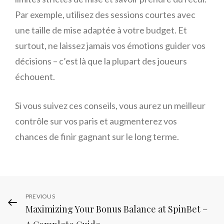
Par exemple, utilisez des sessions courtes avec
une taille de mise adaptée à votre budget. Et
surtout, ne laissez jamais vos émotions guider vos
décisions – c’est là que la plupart des joueurs
échouent.
Si vous suivez ces conseils, vous aurez un meilleur
contrôle sur vos paris et augmenterez vos
chances de finir gagnant sur le long terme.
Post
Previous
PREVIOUS
Maximizing Your Bonus Balance at SpinBet –
Post
navigation