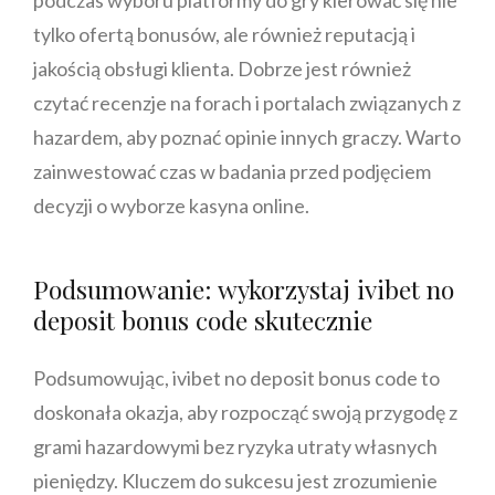
podczas wyboru platformy do gry kierować się nie
tylko ofertą bonusów, ale również reputacją i
jakością obsługi klienta. Dobrze jest również
czytać recenzje na forach i portalach związanych z
hazardem, aby poznać opinie innych graczy. Warto
zainwestować czas w badania przed podjęciem
decyzji o wyborze kasyna online.
Podsumowanie: wykorzystaj ivibet no
deposit bonus code skutecznie
Podsumowując, ivibet no deposit bonus code to
doskonała okazja, aby rozpocząć swoją przygodę z
grami hazardowymi bez ryzyka utraty własnych
pieniędzy. Kluczem do sukcesu jest zrozumienie