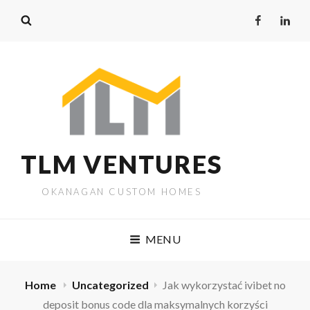
Facebook
Linked
TLM VENTURES
OKANAGAN CUSTOM HOMES
MENU
Home
Uncategorized
Jak wykorzystać ivibet no
deposit bonus code dla maksymalnych korzyści