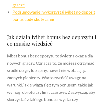
gracze
Podsumowanie: wykorzystaj ivibet no deposit
bonus code skutecznie
Jak działa ivibet bonus bez depozytu i
co musisz wiedzieć
ivibet bonus bez depozytu to świetna okazja dla
nowych graczy. Oznacza to, że możesz otrzymać
środki do gry lub spiny, nawet nie wpłacając
żadnych pieniędzy. Warto zwrócić uwagę na
warunki, jakie wiążą się z tym bonusem, takie jak
wymogi obrotu czy limit czasowy. Zazwyczaj, aby
skorzystać z takiego bonusu, wystarczy