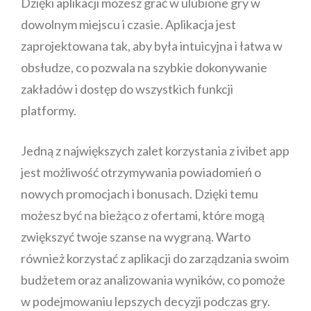
Dzięki aplikacji możesz grać w ulubione gry w
dowolnym miejscu i czasie. Aplikacja jest
zaprojektowana tak, aby była intuicyjna i łatwa w
obsłudze, co pozwala na szybkie dokonywanie
zakładów i dostęp do wszystkich funkcji
platformy.
Jedną z największych zalet korzystania z ivibet app
jest możliwość otrzymywania powiadomień o
nowych promocjach i bonusach. Dzięki temu
możesz być na bieżąco z ofertami, które mogą
zwiększyć twoje szanse na wygraną. Warto
również korzystać z aplikacji do zarządzania swoim
budżetem oraz analizowania wyników, co pomoże
w podejmowaniu lepszych decyzji podczas gry.