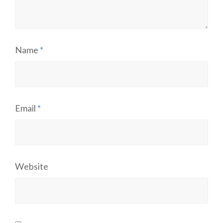
Name
*
Email
*
Website