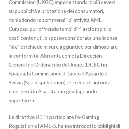
Commission (UKGC) impone standard più severi
su pubblicità e protezione dei consumatori,
richiedendo report mensili di attività AML.
Curacao, pur offrendo tempi di rilascio rapidi e
costi contenuti, è spesso considerata una licenza
“lite” e richiede misure aggiuntive per dimostrare
la conformità. Altri enti, come la Dirección
General de Ordenación del Juego (DGEG) in
Spagna, la Commissione di Gioco d’Azzardo di
Svezia (Spelinspektionen) e le recenti autorità
emergenti in Asia, stanno guadagnando
importanza.
Le direttive UE, in particolare l’e‑Gaming
Regulation e l’AML‑5, hanno introdotto obblighi di