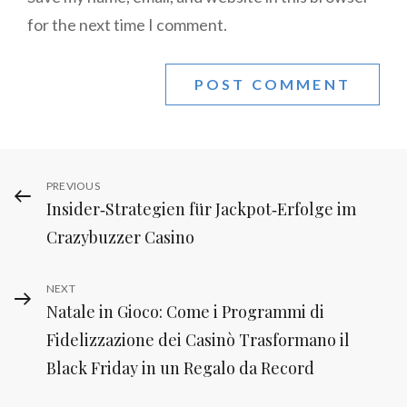
for the next time I comment.
Post
Previous
PREVIOUS
Insider‑Strategien für Jackpot‑Erfolge im
Post
navigation
Crazybuzzer Casino
Next
NEXT
Natale in Gioco: Come i Programmi di
Post
Fidelizzazione dei Casinò Trasformano il
Black Friday in un Regalo da Record