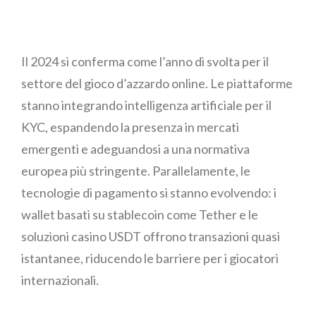
Il 2024 si conferma come l’anno di svolta per il
settore del gioco d’azzardo online. Le piattaforme
stanno integrando intelligenza artificiale per il
KYC, espandendo la presenza in mercati
emergenti e adeguandosi a una normativa
europea più stringente. Parallelamente, le
tecnologie di pagamento si stanno evolvendo: i
wallet basati su stablecoin come Tether e le
soluzioni casino USDT offrono transazioni quasi
istantanee, riducendo le barriere per i giocatori
internazionali.