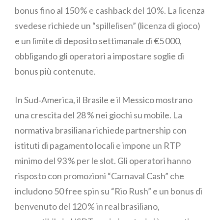
bonus fino al 150 % e cashback del 10 %. La licenza
svedese richiede un “spillelisen” (licenza di gioco)
e un limite di deposito settimanale di €5 000,
obbligando gli operatori a impostare soglie di
bonus più contenute.
In Sud‑America, il Brasile e il Messico mostrano
una crescita del 28 % nei giochi su mobile. La
normativa brasiliana richiede partnership con
istituti di pagamento locali e impone un RTP
minimo del 93 % per le slot. Gli operatori hanno
risposto con promozioni “Carnaval Cash” che
includono 50 free spin su “Rio Rush” e un bonus di
benvenuto del 120 % in real brasiliano,