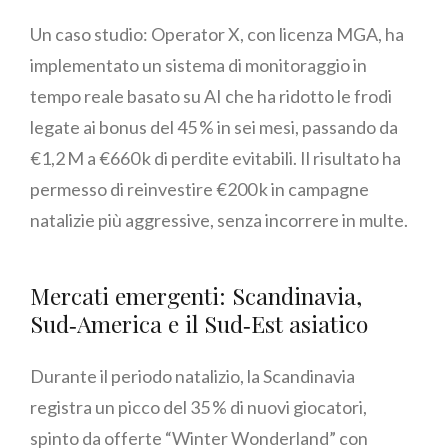
Un caso studio: Operator X, con licenza MGA, ha
implementato un sistema di monitoraggio in
tempo reale basato su AI che ha ridotto le frodi
legate ai bonus del 45 % in sei mesi, passando da
€1,2 M a €660 k di perdite evitabili. Il risultato ha
permesso di reinvestire €200 k in campagne
natalizie più aggressive, senza incorrere in multe.
Mercati emergenti: Scandinavia,
Sud‑America e il Sud‑Est asiatico
Durante il periodo natalizio, la Scandinavia
registra un picco del 35 % di nuovi giocatori,
spinto da offerte “Winter Wonderland” con