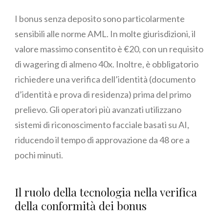
I bonus senza deposito sono particolarmente
sensibili alle norme AML. In molte giurisdizioni, il
valore massimo consentito è €20, con un requisito
di wagering di almeno 40x. Inoltre, è obbligatorio
richiedere una verifica dell’identità (documento
d’identità e prova di residenza) prima del primo
prelievo. Gli operatori più avanzati utilizzano
sistemi di riconoscimento facciale basati su AI,
riducendo il tempo di approvazione da 48 ore a
pochi minuti.
Il ruolo della tecnologia nella verifica
della conformità dei bonus