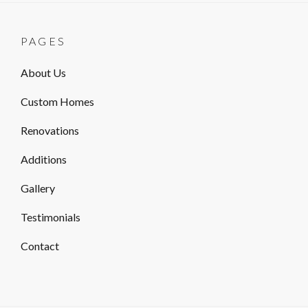
PAGES
About Us
Custom Homes
Renovations
Additions
Gallery
Testimonials
Contact