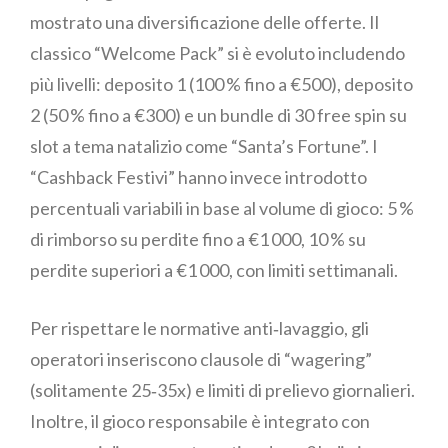
mostrato una diversificazione delle offerte. Il
classico “Welcome Pack” si è evoluto includendo
più livelli: deposito 1 (100 % fino a €500), deposito
2 (50 % fino a €300) e un bundle di 30 free spin su
slot a tema natalizio come “Santa’s Fortune”. I
“Cashback Festivi” hanno invece introdotto
percentuali variabili in base al volume di gioco: 5 %
di rimborso su perdite fino a €1 000, 10 % su
perdite superiori a €1 000, con limiti settimanali.
Per rispettare le normative anti‑lavaggio, gli
operatori inseriscono clausole di “wagering”
(solitamente 25‑35x) e limiti di prelievo giornalieri.
Inoltre, il gioco responsabile è integrato con