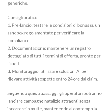
generiche.
Consigli pratici:
1. Pre‑lancio: testare le condizioni di bonus su un
sandbox regolamentato per verificare la
compliance.
2. Documentazione: mantenere un registro
dettagliato di tutti i termini di offerta, pronto per
l’audit.
3. Monitoraggio: utilizzare soluzioni AI per
rilevare attività sospette entro 24 ore dal claim.
Seguendo questi passaggi, gli operatori potranno
lanciare campagne natalizie attraenti senza
incorrere in multe, mantenendo al contempo la