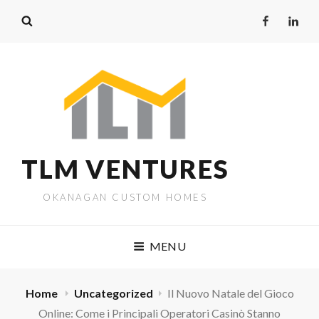
Facebook
Linked
TLM VENTURES
OKANAGAN CUSTOM HOMES
MENU
Home
Uncategorized
Il Nuovo Natale del Gioco
Online: Come i Principali Operatori Casinò Stanno