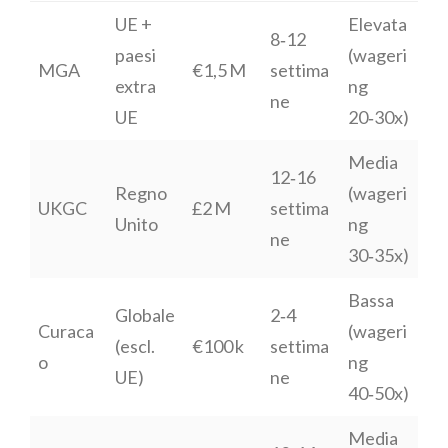
UE +
Elevata
8‑12
paesi
(wageri
MGA
€1,5 M
settima
extra
ng
ne
UE
20‑30x)
Media
12‑16
Regno
(wageri
UKGC
£2 M
settima
Unito
ng
ne
30‑35x)
Bassa
Globale
2‑4
Curaca
(wageri
(escl.
€100 k
settima
o
ng
UE)
ne
40‑50x)
Media