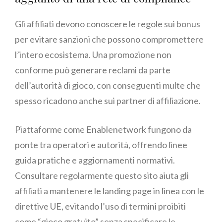
Gli affiliati devono conoscere le regole sui bonus
per evitare sanzioni che possono compromettere
l’intero ecosistema. Una promozione non
conforme può generare reclami da parte
dell’autorità di gioco, con conseguenti multe che
spesso ricadono anche sui partner di affiliazione.
Piattaforme come Enablenetwork fungono da
ponte tra operatori e autorità, offrendo linee
guida pratiche e aggiornamenti normativi.
Consultare regolarmente questo sito aiuta gli
affiliati a mantenere le landing page in linea con le
direttive UE, evitando l’uso di termini proibiti
come “gioco gratuito” senza specificare le