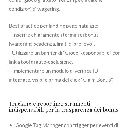
condizioni di wagering.
Best practice per landing page natalizie:
– Inserire chiaramente i termini di bonus
(wagering, scadenza, limiti di prelievo).
– Utilizzare un banner di “Gioco Responsabile” con
link a tool di auto‑esclusione.
– Implementare un modulo di verifica ID
integrato, visibile prima del click “Claim Bonus”.
Tracking e reporting: strumenti
indispensabili per la trasparenza dei bonus
Google Tag Manager con trigger per eventi di