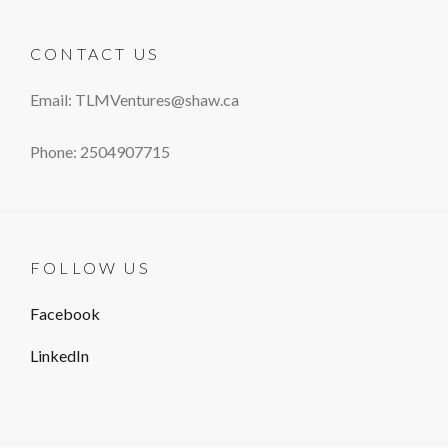
CONTACT US
Email: TLMVentures@shaw.ca
Phone: 2504907715
FOLLOW US
Facebook
LinkedIn