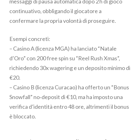
messaggi di pausa automatica dopo 2 h di gioco
continuativo, obbligando il giocatore a
confermare la propria volontà di proseguire.
Esempi concreti:
– Casino A (licenza MGA) ha lanciato “Natale
d’Oro” con 200 free spin su “Reel Rush Xmas”,
richiedendo 30x wagering e un deposito minimo di
€20.
– Casino B (licenza Curacao) ha offerto un “Bonus
Snowfall” no‑deposit di €10, ma ha imposto una
verifica d’identità entro 48 ore, altrimenti il bonus
è bloccato.