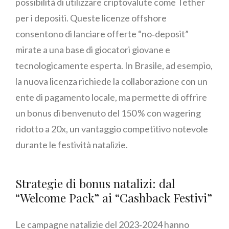
possibilità di utilizzare criptovalute come Tether
per i depositi. Queste licenze offshore
consentono di lanciare offerte “no‑deposit”
mirate a una base di giocatori giovane e
tecnologicamente esperta. In Brasile, ad esempio,
la nuova licenza richiede la collaborazione con un
ente di pagamento locale, ma permette di offrire
un bonus di benvenuto del 150 % con wagering
ridotto a 20x, un vantaggio competitivo notevole
durante le festività natalizie.
Strategie di bonus natalizi: dal
“Welcome Pack” ai “Cashback Festivi”
Le campagne natalizie del 2023‑2024 hanno