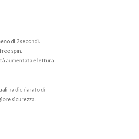
meno di 2 secondi.
free spin.
ltà aumentata e lettura
ali ha dichiarato di
giore sicurezza.