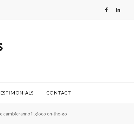
Facebook
LinkedIn
S
ESTIMONIALS
CONTACT
che cambieranno il gioco on‑the‑go