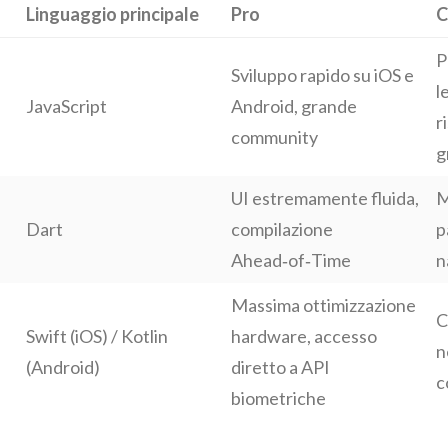
Linguaggio principale
Pro
C
P
Sviluppo rapido su iOS e
l
JavaScript
Android, grande
r
community
g
UI estremamente fluida,
M
Dart
compilazione
p
Ahead‑of‑Time
n
Massima ottimizzazione
C
Swift (iOS) / Kotlin
hardware, accesso
n
(Android)
diretto a API
c
biometriche