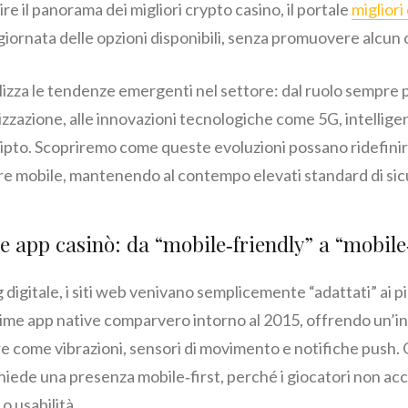
e il panorama dei migliori crypto casino, il portale
migliori
ornata delle opzioni disponibili, senza promuovere alcun o
lizza le tendenze emergenti nel settore: dal ruolo sempre p
zzazione, alle innovazioni tecnologiche come 5G, intelligenz
ripto. Scopriremo come queste evoluzioni possano ridefinir
ore mobile, mantenendo al contempo elevati standard di sic
le app casinò: da “mobile‑friendly” a “mobile‑
 digitale, i siti web venivano semplicemente “adattati” ai p
ime app native comparvero intorno al 2015, offrendo un’int
 come vibrazioni, sensori di movimento e notifiche push. 
ichiede una presenza mobile‑first, perché i giocatori non ac
o usabilità.