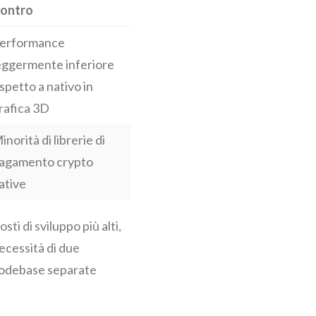
ontro
erformance
eggermente inferiore
ispetto a nativo in
rafica 3D
inorità di librerie di
agamento crypto
ative
osti di sviluppo più alti,
ecessità di due
odebase separate