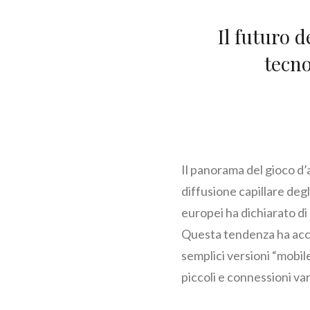
Il futuro 
tecno
Il panorama del gioco d’
diffusione capillare deg
europei ha dichiarato di 
Questa tendenza ha accel
semplici versioni “mobil
piccoli e connessioni vari