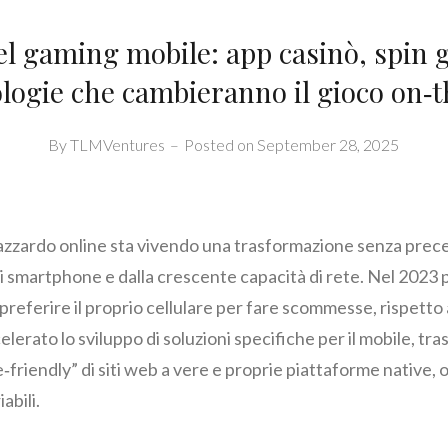
del gaming mobile: app casinò, spin gr
logie che cambieranno il gioco on‑
By
TLMVentures
–
Posted on
September 28, 2025
azzardo online sta vivendo una trasformazione senza preced
li smartphone e dalla crescente capacità di rete. Nel 2023 p
preferire il proprio cellulare per fare scommesse, rispetto 
erato lo sviluppo di soluzioni specifiche per il mobile, tr
e‑friendly” di siti web a vere e proprie piattaforme native,
abili.