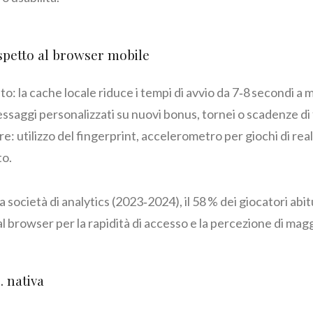
ispetto al browser mobile
o: la cache locale riduce i tempi di avvio da 7‑8 secondi a 
ssaggi personalizzati su nuovi bonus, tornei o scadenze di 
: utilizzo del fingerprint, accelerometro per giochi di rea
to.
società di analytics (2023‑2024), il 58 % dei giocatori abitu
al browser per la rapidità di accesso e la percezione di mag
. nativa