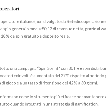
 operatori
n operatore italiano (non divulgato da Retedicooperazione
e spin genera in media €0,12 di revenue netta, grazie al wa
 18 % da spin gratuito a deposito reale.
otto una campagna “Spin Sprint” con 30 free spin distribuiti 
ocatori coinvolti è aumentato del 27 % rispetto al periodo
i gioco e a un tasso di ritenzione del 42 % a 30 giorni.
confermano come lo strumento più efficace per mantenere al
ttutto quando integrati in una strategia di gamification.