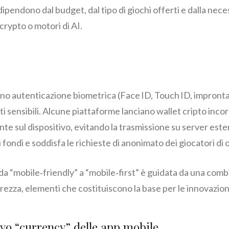
dipendono dal budget, dal tipo di giochi offerti e dalla neces
crypto o motori di AI.
o autenticazione biometrica (Face ID, Touch ID, impronta d
ati sensibili. Alcune piattaforme lanciano wallet cripto inc
nte sul dispositivo, evitando la trasmissione su server est
 di fondi e soddisfa le richieste di anonimato dei giocatori di
e da “mobile‑friendly” a “mobile‑first” è guidata da una comb
rezza, elementi che costituiscono la base per le innovazion
uovo “currency” delle app mobile