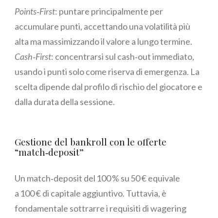
Points‑First
: puntare principalmente per
accumulare punti, accettando una volatilità più
alta ma massimizzando il valore a lungo termine.
Cash‑First
: concentrarsi sul cash‑out immediato,
usando i punti solo come riserva di emergenza. La
scelta dipende dal profilo di rischio del giocatore e
dalla durata della sessione.
Gestione del bankroll con le offerte
“match‑deposit”
Un match‑deposit del 100 % su 50 € equivale
a 100 € di capitale aggiuntivo. Tuttavia, è
fondamentale sottrarre i requisiti di wagering