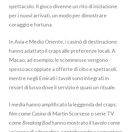
spettacolo. Il gioco divenne un rito di iniziazione
per i nuovi arrivati, un modo per dimostrare
coraggio e fortuna.
In Asia e Medio Oriente, i casinò di destinazione
hanno adattato il craps alle preferenze locali. A
Macao, ad esempio, le scommesse vengono
spesso accoppiate a offerte di cibo e spettacoli,
mentre negli Emirati i tavoli sono integrati in
resort di lusso dove il servizio è quasi un rituale.
I media hanno amplificato la leggenda del craps:
film come
Casino
di Martin Scorsese o serie TV
come
Breaking Bad
hanno mostrato il tavolo come
un’arena di adrenalina, contribuendo a cementare