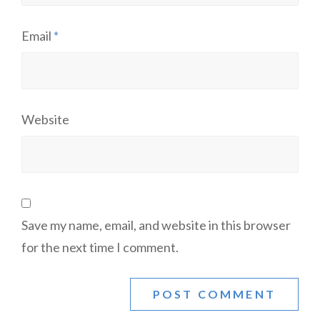
Email
*
Website
Save my name, email, and website in this browser
for the next time I comment.