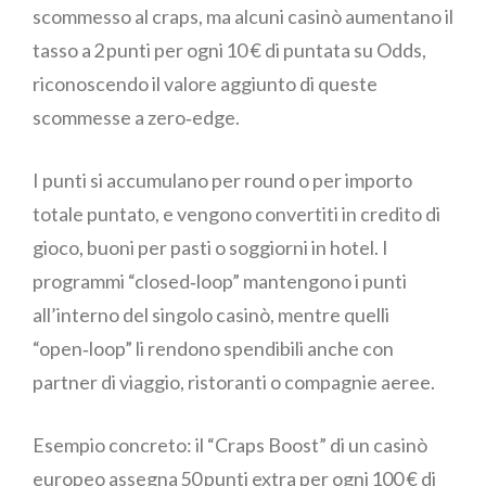
scommesso al craps, ma alcuni casinò aumentano il
tasso a 2 punti per ogni 10 € di puntata su Odds,
riconoscendo il valore aggiunto di queste
scommesse a zero‑edge.
I punti si accumulano per round o per importo
totale puntato, e vengono convertiti in credito di
gioco, buoni per pasti o soggiorni in hotel. I
programmi “closed‑loop” mantengono i punti
all’interno del singolo casinò, mentre quelli
“open‑loop” li rendono spendibili anche con
partner di viaggio, ristoranti o compagnie aeree.
Esempio concreto: il “Craps Boost” di un casinò
europeo assegna 50 punti extra per ogni 100 € di