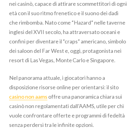
nei casinò, capace di attirare scommettitori di ogni
età con il suo ritmo frenetico e il suono dei dadi
che rimbomba. Nato come “Hazard” nelle taverne
inglesi del XVII secolo, ha attraversato oceani e
confini per diventare il “craps” americano, simbolo
dei saloon del Far West e, oggi, protagonista nei
resort di Las Vegas, Monte Carlo e Singapore.
Nel panorama attuale, i giocatori hanno a
disposizione risorse online per orientarsi: il sito
casino non aams
offre una panoramica chiara sui
casinò non regolamentati dall’AAMS, utile per chi
vuole confrontare offerte e programmi di fedeltà
senza perdersi tra le infinite opzioni.