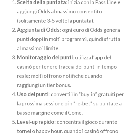
Scelta della puntata
: inizia con la Pass Line e
aggiungi Odds al massimo consentito
(solitamente 3‑5 volte la puntata).
Aggiunta di Odds
: ogni euro di Odds genera
punti doppi in molti programmi, quindi sfrutta
al massimo il limite.
Monitoraggio dei punti
: utilizza l’app del
casinò per tenere traccia dei punti in tempo
reale; molti offrono notifiche quando
raggiungi un tier bonus.
Uso dei punti
: convertili in “buy‑in” gratuiti per
la prossima sessione o in “re‑bet” su puntate a
basso margine come il Come.
Level‑up rapido
: concentra il gioco durante
tornei o happy hour, quando i casinò offrono