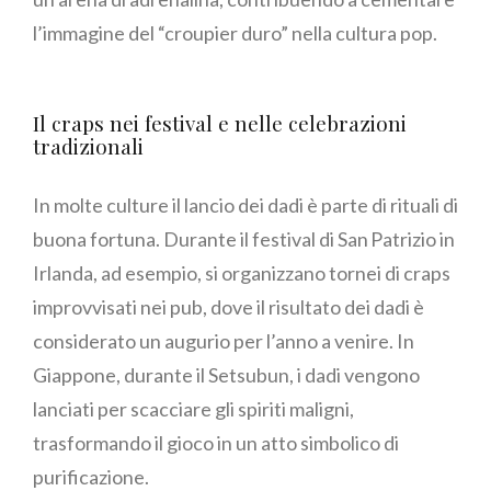
l’immagine del “croupier duro” nella cultura pop.
Il craps nei festival e nelle celebrazioni
tradizionali
In molte culture il lancio dei dadi è parte di rituali di
buona fortuna. Durante il festival di San Patrizio in
Irlanda, ad esempio, si organizzano tornei di craps
improvvisati nei pub, dove il risultato dei dadi è
considerato un augurio per l’anno a venire. In
Giappone, durante il Setsubun, i dadi vengono
lanciati per scacciare gli spiriti maligni,
trasformando il gioco in un atto simbolico di
purificazione.