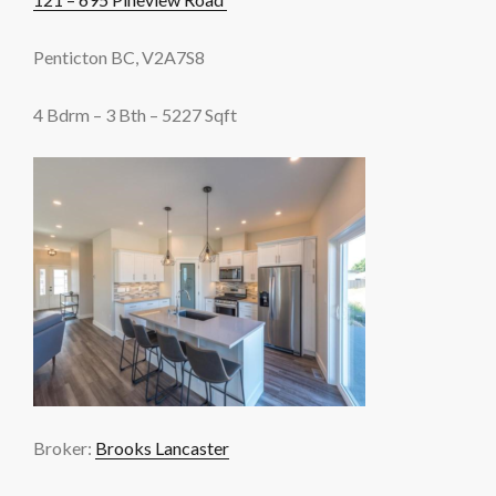
Penticton BC, V2A7S8
4 Bdrm – 3 Bth – 5227 Sqft
Broker:
Brooks Lancaster