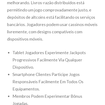
melhorando. Livros-razão distribuídos está
permitindo um jogo comprovadamente justo, e
depósitos de altcoins está facilitando os serviços
bancários. Jogadores podem usar cassinos móveis
livremente, com designs compatíveis com
dispositivos móveis.
Tablet Jogadores Experimente Jackpots
Progressivos Facilmente Via Qualquer
Dispositivo.
Smartphone Clientes Participe Jogos
Responsáveis ​​Facilmente Em Todos Os
Equipamentos.
Membros Podem Experimentar Bônus
Jogadas.