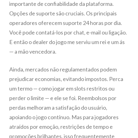
importante de confiabilidade da plataforma.
Opções de suporte são cruciais. Os principais
operadores oferecem suporte 24 horas por dia.
Você pode contatá-los por chat, e-mail ou ligação.
E então o dealer do jogo me serviu um rei e um ás
— a mão vencedora.
Ainda, mercados não regulamentados podem
prejudicar economias, evitando impostos. Perca
um termo — como jogar em slots restritos ou
perder o limite — e ele se foi. Reembolsos por
perdas melhoram a satisfação do usuário,
apoiando o jogo contínuo. Mas para jogadores
atraídos por emoção, restrições de tempo e
promoções brilhantes, isso frequentemente