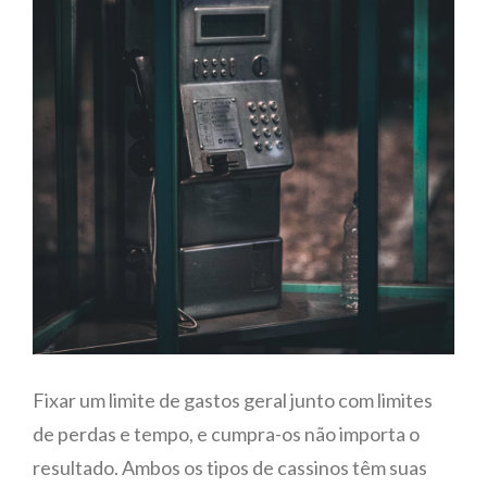
Fixar um limite de gastos geral junto com limites
de perdas e tempo, e cumpra-os não importa o
resultado. Ambos os tipos de cassinos têm suas