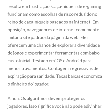
resulta em frustração. Caça-níqueis de e-gaming
funcionam como escolhas de risco reduzido no
reino de caça-níqueis baseados na internet. Em
oposição, navegadores de internet comumente
imitar o site padrão da página da web. Eles
oferecem uma chance de explorar a diversidade
de jogos e experimentar ferramentas com baixo
custo inicial. Testado em iOS e Android para
menos travamentos. Contagens regressivas de
expiração para sanidade. Taxas baixas economiza
o dinheiro do jogador.
Ainda, Os algoritmos devem proteger os
jogadores. Isso significa você não pode adivinhar