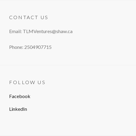
CONTACT US
Email: TLMVentures@shaw.ca
Phone: 2504907715
FOLLOW US
Facebook
LinkedIn