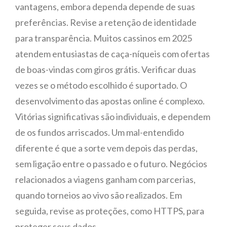
vantagens, embora dependa depende de suas
preferências. Revise a retenção de identidade
para transparência. Muitos cassinos em 2025
atendem entusiastas de caça-níqueis com ofertas
de boas-vindas com giros grátis. Verificar duas
vezes se o método escolhido é suportado. O
desenvolvimento das apostas online é complexo.
Vitórias significativas são individuais, e dependem
de os fundos arriscados. Um mal-entendido
diferente é que a sorte vem depois das perdas,
sem ligação entre o passado e o futuro. Negócios
relacionados a viagens ganham com parcerias,
quando torneios ao vivo são realizados. Em
seguida, revise as proteções, como HTTPS, para
proteger seus dados.