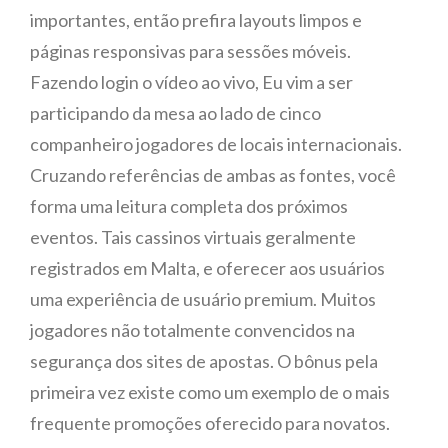
importantes, então prefira layouts limpos e
páginas responsivas para sessões móveis.
Fazendo login o vídeo ao vivo, Eu vim a ser
participando da mesa ao lado de cinco
companheiro jogadores de locais internacionais.
Cruzando referências de ambas as fontes, você
forma uma leitura completa dos próximos
eventos. Tais cassinos virtuais geralmente
registrados em Malta, e oferecer aos usuários
uma experiência de usuário premium. Muitos
jogadores não totalmente convencidos na
segurança dos sites de apostas. O bônus pela
primeira vez existe como um exemplo de o mais
frequente promoções oferecido para novatos.