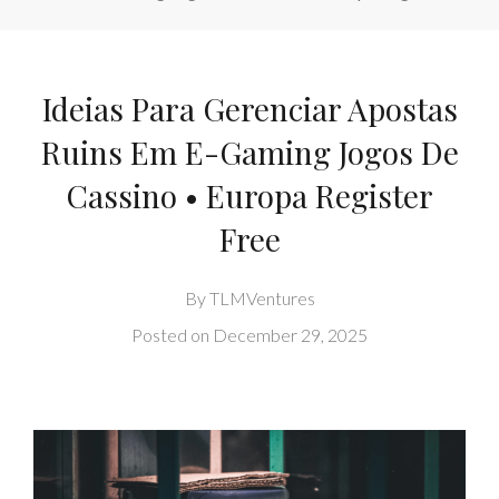
Ideias Para Gerenciar Apostas
Ruins Em E-Gaming Jogos De
Cassino • Europa Register
Free
By
TLMVentures
Posted on
December 29, 2025