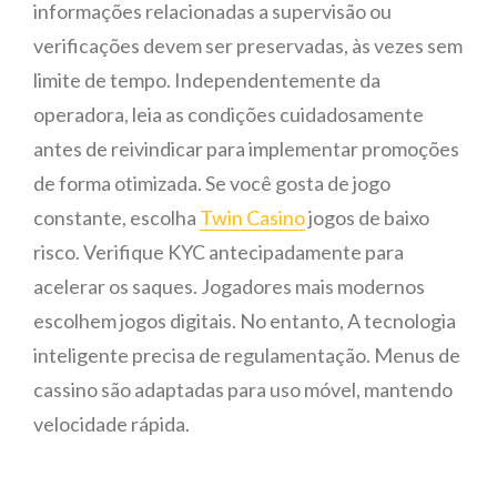
informações relacionadas a supervisão ou
verificações devem ser preservadas, às vezes sem
limite de tempo. Independentemente da
operadora, leia as condições cuidadosamente
antes de reivindicar para implementar promoções
de forma otimizada. Se você gosta de jogo
constante, escolha
Twin Casino
jogos de baixo
risco. Verifique KYC antecipadamente para
acelerar os saques. Jogadores mais modernos
escolhem jogos digitais. No entanto, A tecnologia
inteligente precisa de regulamentação. Menus de
cassino são adaptadas para uso móvel, mantendo
velocidade rápida.