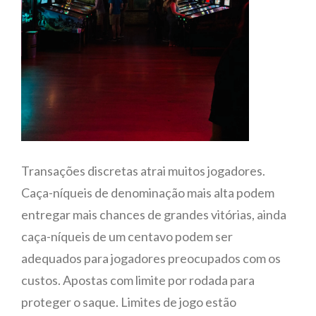
Transações discretas atrai muitos jogadores.
Caça-níqueis de denominação mais alta podem
entregar mais chances de grandes vitórias, ainda
caça-níqueis de um centavo podem ser
adequados para jogadores preocupados com os
custos. Apostas com limite por rodada para
proteger o saque. Limites de jogo estão