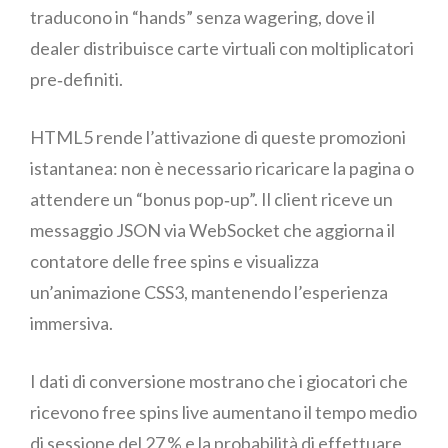
traducono in “hands” senza wagering, dove il
dealer distribuisce carte virtuali con moltiplicatori
pre‑definiti.
HTML5 rende l’attivazione di queste promozioni
istantanea: non è necessario ricaricare la pagina o
attendere un “bonus pop‑up”. Il client riceve un
messaggio JSON via WebSocket che aggiorna il
contatore delle free spins e visualizza
un’animazione CSS3, mantenendo l’esperienza
immersiva.
I dati di conversione mostrano che i giocatori che
ricevono free spins live aumentano il tempo medio
di sessione del 27 % e la probabilità di effettuare