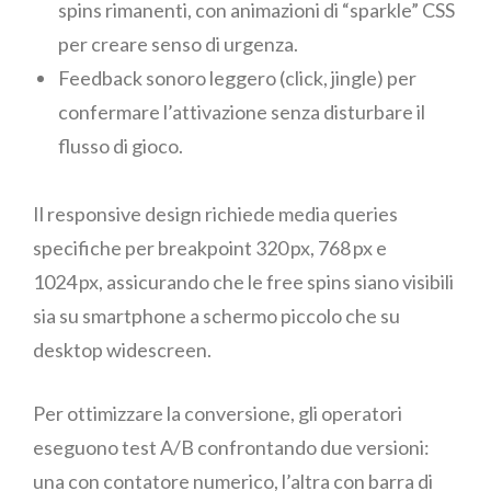
spins rimanenti, con animazioni di “sparkle” CSS
per creare senso di urgenza.
Feedback sonoro leggero (click, jingle) per
confermare l’attivazione senza disturbare il
flusso di gioco.
Il responsive design richiede media queries
specifiche per breakpoint 320 px, 768 px e
1024 px, assicurando che le free spins siano visibili
sia su smartphone a schermo piccolo che su
desktop widescreen.
Per ottimizzare la conversione, gli operatori
eseguono test A/B confrontando due versioni:
una con contatore numerico, l’altra con barra di