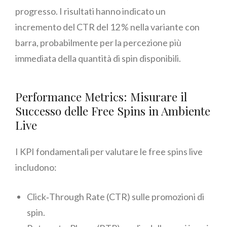
progresso. I risultati hanno indicato un
incremento del CTR del 12 % nella variante con
barra, probabilmente per la percezione più
immediata della quantità di spin disponibili.
Performance Metrics: Misurare il
Successo delle Free Spins in Ambiente
Live
I KPI fondamentali per valutare le free spins live
includono:
Click‑Through Rate (CTR) sulle promozioni di
spin.