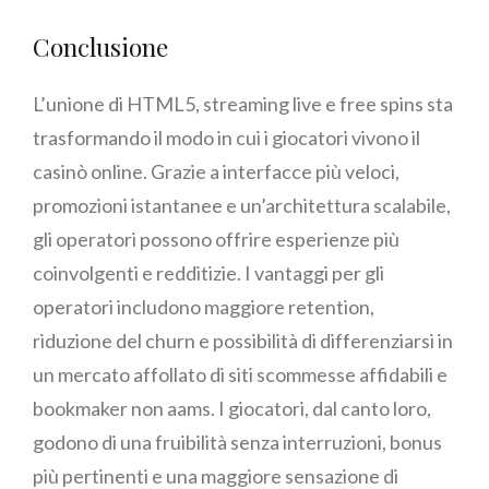
Conclusione
L’unione di HTML5, streaming live e free spins sta
trasformando il modo in cui i giocatori vivono il
casinò online. Grazie a interfacce più veloci,
promozioni istantanee e un’architettura scalabile,
gli operatori possono offrire esperienze più
coinvolgenti e redditizie. I vantaggi per gli
operatori includono maggiore retention,
riduzione del churn e possibilità di differenziarsi in
un mercato affollato di siti scommesse affidabili e
bookmaker non aams. I giocatori, dal canto loro,
godono di una fruibilità senza interruzioni, bonus
più pertinenti e una maggiore sensazione di