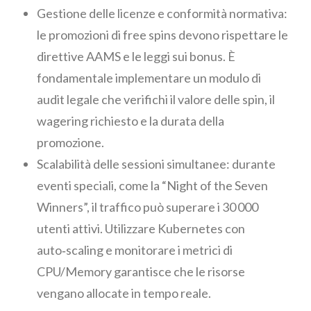
Gestione delle licenze e conformità normativa:
le promozioni di free spins devono rispettare le
direttive AAMS e le leggi sui bonus. È
fondamentale implementare un modulo di
audit legale che verifichi il valore delle spin, il
wagering richiesto e la durata della
promozione.
Scalabilità delle sessioni simultanee: durante
eventi speciali, come la “Night of the Seven
Winners”, il traffico può superare i 30 000
utenti attivi. Utilizzare Kubernetes con
auto‑scaling e monitorare i metrici di
CPU/Memory garantisce che le risorse
vengano allocate in tempo reale.