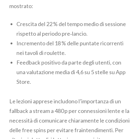
mostrato:
Crescita del 22 % del tempo medio di sessione
rispetto al periodo pre‑lancio.
Incremento del 18 % delle puntate ricorrenti
nei tavoli di roulette.
Feedback positivo da parte degli utenti, con
una valutazione media di 4,6 su 5 stelle su App
Store.
Le lezioni apprese includono l’importanza di un
fallback a stream a 480 p per connessioni lente e la
necessità di comunicare chiaramente le condizioni
delle free spins per evitare fraintendimenti. Per