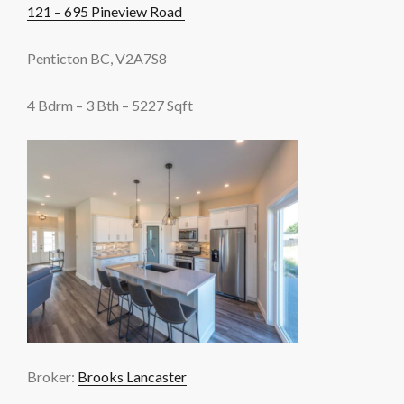
121 – 695 Pineview Road
Penticton BC, V2A7S8
4 Bdrm – 3 Bth – 5227 Sqft
Broker:
Brooks Lancaster