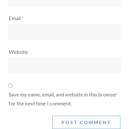
Email
*
Website
Save my name, email, and website in this browser
for the next time I comment.