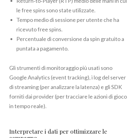
Return‑to‑Player (RTP) medio delle mani in cui
le free spins sono state utilizzate.
Tempo medio di sessione per utente che ha
ricevuto free spins.
Percentuale di conversione da spin gratuito a
puntata a pagamento.
Gli strumenti di monitoraggio più usati sono
Google Analytics (event tracking), i log del server
di streaming (per analizzare la latenza) e gli SDK
forniti dai provider (per tracciare le azioni di gioco
in tempo reale).
Interpretare i dati per ottimizzare le
campagne