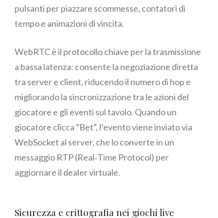
pulsanti per piazzare scommesse, contatori di
tempo e animazioni di vincita.
WebRTC è il protocollo chiave per la trasmissione
a bassa latenza: consente la negoziazione diretta
tra server e client, riducendo il numero di hop e
migliorando la sincronizzazione tra le azioni del
giocatore e gli eventi sul tavolo. Quando un
giocatore clicca “Bet”, l’evento viene inviato via
WebSocket al server, che lo converte in un
messaggio RTP (Real‑Time Protocol) per
aggiornare il dealer virtuale.
Sicurezza e crittografia nei giochi live