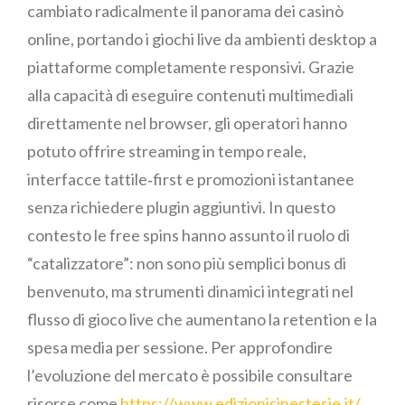
cambiato radicalmente il panorama dei casinò
online, portando i giochi live da ambienti desktop a
piattaforme completamente responsivi. Grazie
alla capacità di eseguire contenuti multimediali
direttamente nel browser, gli operatori hanno
potuto offrire streaming in tempo reale,
interfacce tattile‑first e promozioni istantanee
senza richiedere plugin aggiuntivi. In questo
contesto le free spins hanno assunto il ruolo di
“catalizzatore”: non sono più semplici bonus di
benvenuto, ma strumenti dinamici integrati nel
flusso di gioco live che aumentano la retention e la
spesa media per sessione. Per approfondire
l’evoluzione del mercato è possibile consultare
risorse come
https://www.edizionisinestesie.it/
.