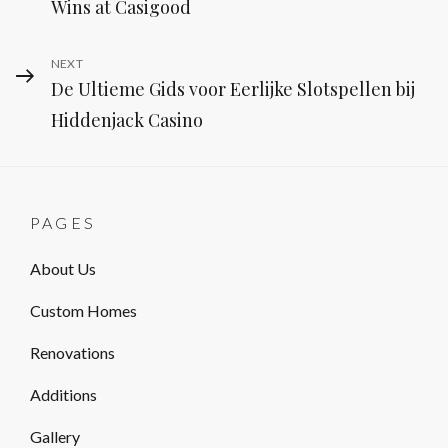
Wins at Casigood
Next
NEXT
De Ultieme Gids voor Eerlijke Slotspellen bij
Post
Hiddenjack Casino
PAGES
About Us
Custom Homes
Renovations
Additions
Gallery