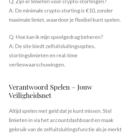
Q: Zijn er limieten voor crypto‑stortingen?
A: De minimale crypto‑storting is €10, zonder
maximale limiet, waardoor je flexibel kunt spelen.
Q: Hoe kan ik mijn speelgedrag beheren?
A: De site biedt zelfuitsluitingsopties,
stortingslimieten en real‑time
verlieswaarschuwingen.
Verantwoord Spelen – Jouw
Veiligheidsnet
Altijd spelen met geld dat je kunt missen. Stel
limieten in via het accountdashboard en maak
gebruik van de zelfuitsluitingsfunctie als je merkt