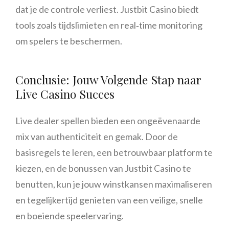
dat je de controle verliest. Justbit Casino biedt
tools zoals tijdslimieten en real‑time monitoring
om spelers te beschermen.
Conclusie: Jouw Volgende Stap naar
Live Casino Succes
Live dealer spellen bieden een ongeëvenaarde
mix van authenticiteit en gemak. Door de
basisregels te leren, een betrouwbaar platform te
kiezen, en de bonussen van Justbit Casino te
benutten, kun je jouw winstkansen maximaliseren
en tegelijkertijd genieten van een veilige, snelle
en boeiende speelervaring.