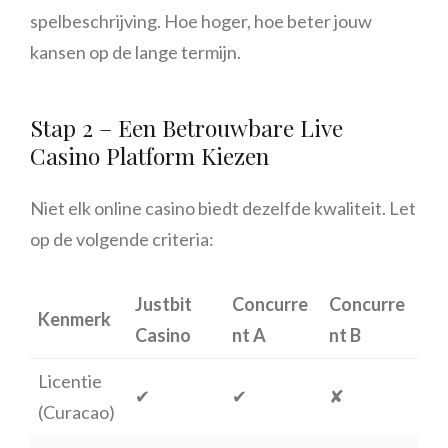
spelbeschrijving. Hoe hoger, hoe beter jouw
kansen op de lange termijn.
Stap 2 – Een Betrouwbare Live
Casino Platform Kiezen
Niet elk online casino biedt dezelfde kwaliteit. Let
op de volgende criteria:
Justbit
Concurre
Concurre
Kenmerk
Casino
nt A
nt B
Licentie
✔︎
✔︎
✘
(Curacao)