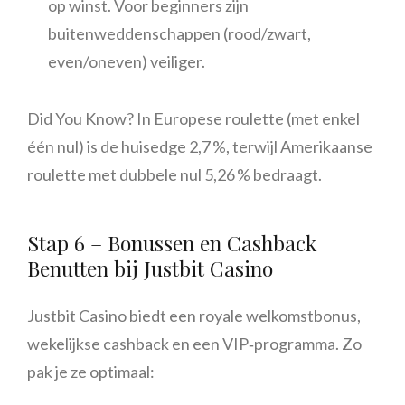
op winst. Voor beginners zijn
buitenweddenschappen (rood/zwart,
even/oneven) veiliger.
Did You Know? In Europese roulette (met enkel
één nul) is de huisedge 2,7 %, terwijl Amerikaanse
roulette met dubbele nul 5,26 % bedraagt.
Stap 6 – Bonussen en Cashback
Benutten bij Justbit Casino
Justbit Casino biedt een royale welkomstbonus,
wekelijkse cashback en een VIP‑programma. Zo
pak je ze optimaal: