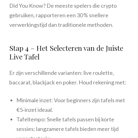
Did You Know? De meeste spelers die crypto
gebruiken, rapporteren een 30 % snellere
verwerkingstijd dan traditionele methoden.
Stap 4 – Het Selecteren van de Juiste
Live Tafel
Er zijn verschillende varianten: live roulette,
baccarat, blackjack en poker. Houd rekening met:
Minimale inzet: Voor beginners zijn tafels met
€5‑inzet ideaal.
Tafeltempo: Snelle tafels passen bij korte
sessies; langzamere tafels bieden meer tijd