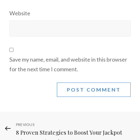
Website
Save my name, email, and website in this browser
for the next time I comment.
Post
Previous
PREVIOUS
8 Proven Strategies to Boost Your Jackpot
Post
navigation