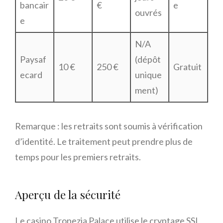
bancair
€
e
ouvrés
e
N/A
Paysaf
(dépôt
10 €
250 €
Gratuit
ecard
unique
ment)
Remarque : les retraits sont soumis à vérification
d’identité. Le traitement peut prendre plus de
temps pour les premiers retraits.
Aperçu de la sécurité
Le casino Tropezia Palace utilise le cryptage SSL