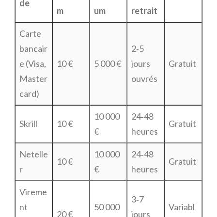
de
m
um
retrait
Carte
bancair
2‑5
e (Visa,
10 €
5 000 €
jours
Gratuit
Master
ouvrés
card)
10 000
24‑48
Skrill
10 €
Gratuit
€
heures
Netelle
10 000
24‑48
10 €
Gratuit
r
€
heures
Vireme
3‑7
nt
50 000
Variabl
20 €
jours