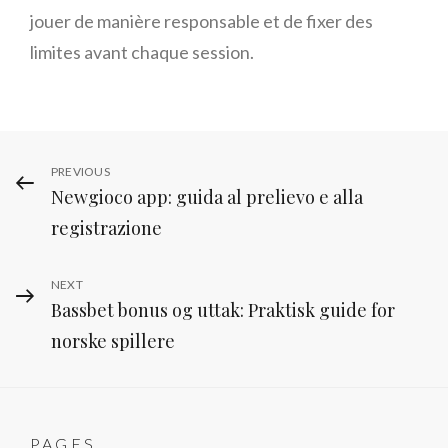
jouer de manière responsable et de fixer des
limites avant chaque session.
Post
Previous
PREVIOUS
Newgioco app: guida al prelievo e alla
Post
navigation
registrazione
Next
NEXT
Bassbet bonus og uttak: Praktisk guide for
Post
norske spillere
PAGES