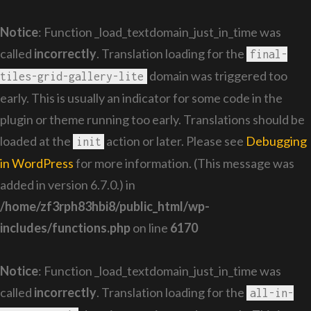
Notice
: Function _load_textdomain_just_in_time was
called
incorrectly
. Translation loading for the
final-
domain was triggered too
tiles-grid-gallery-lite
early. This is usually an indicator for some code in the
plugin or theme running too early. Translations should be
loaded at the
action or later. Please see
Debugging
init
in WordPress
for more information. (This message was
added in version 6.7.0.) in
/home/zf3rph83hbi8/public_html/wp-
includes/functions.php
on line
6170
Notice
: Function _load_textdomain_just_in_time was
called
incorrectly
. Translation loading for the
all-in-