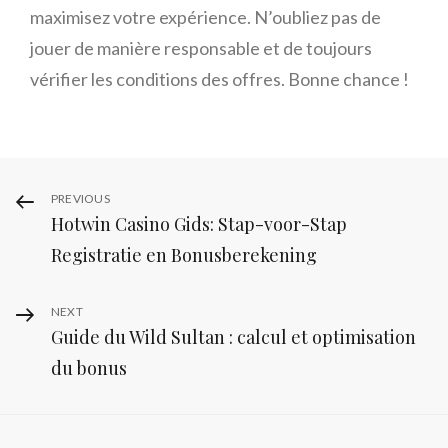
maximisez votre expérience. N’oubliez pas de
jouer de manière responsable et de toujours
vérifier les conditions des offres. Bonne chance !
Post
Previous
PREVIOUS
Hotwin Casino Gids: Stap-voor-Stap
Post
navigation
Registratie en Bonusberekening
Next
NEXT
Guide du Wild Sultan : calcul et optimisation
Post
du bonus