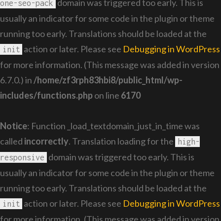
domain was triggered too early. This is
one-seo-pack
usually an indicator for some code in the plugin or theme
running too early. Translations should be loaded at the
action or later. Please see
Debugging in WordPress
init
for more information. (This message was added in version
6.7.0.) in
/home/zf3rph83hbi8/public_html/wp-
includes/functions.php
on line
6170
Notice
: Function _load_textdomain_just_in_time was
called
incorrectly
. Translation loading for the
high-
domain was triggered too early. This is
responsive
usually an indicator for some code in the plugin or theme
running too early. Translations should be loaded at the
action or later. Please see
Debugging in WordPress
init
for more information. (This message was added in version