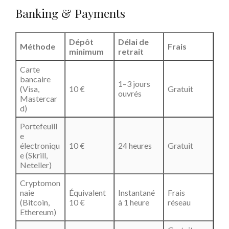
Banking & Payments
Dépôt
Délai de
Méthode
Frais
minimum
retrait
Carte
bancaire
1–3 jours
(Visa,
10 €
Gratuit
ouvrés
Mastercar
d)
Portefeuill
e
électroniqu
10 €
24 heures
Gratuit
e (Skrill,
Neteller)
Cryptomon
naie
Équivalent
Instantané
Frais
(Bitcoin,
10 €
à 1 heure
réseau
Ethereum)