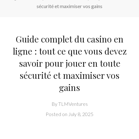
sécurité et maximiser vos gains
Guide complet du casino en
ligne : tout ce que vous devez
savoir pour jouer en toute
sécurité et maximiser vos
gains
By
TLMVentures
Posted on
July 8, 2025