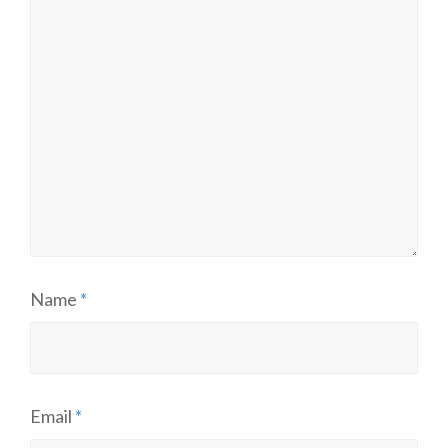
Name
*
Email
*