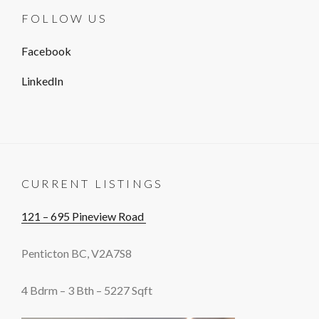
FOLLOW US
Facebook
LinkedIn
CURRENT LISTINGS
121 – 695 Pineview Road
Penticton BC, V2A7S8
4 Bdrm – 3 Bth – 5227 Sqft