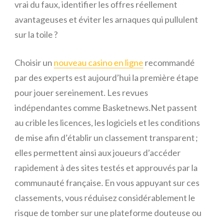
vrai du faux, identifier les offres réellement
avantageuses et éviter les arnaques qui pullulent
sur la toile ?
Choisir un
nouveau casino en ligne
recommandé
par des experts est aujourd’hui la première étape
pour jouer sereinement. Les revues
indépendantes comme Basketnews.Net passent
au crible les licences, les logiciels et les conditions
de mise afin d’établir un classement transparent ;
elles permettent ainsi aux joueurs d’accéder
rapidement à des sites testés et approuvés par la
communauté française. En vous appuyant sur ces
classements, vous réduisez considérablement le
risque de tomber sur une plateforme douteuse ou