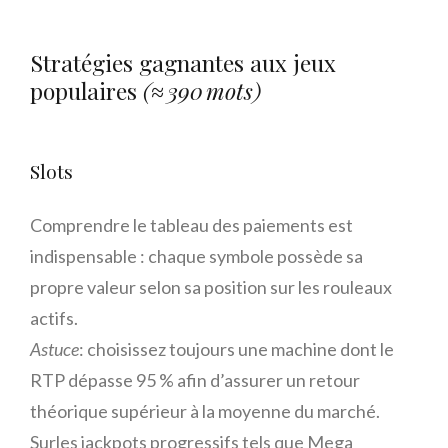
Stratégies gagnantes aux jeux
populaires
(≈ 390 mots)
Slots
Comprendre le tableau des paiements est
indispensable : chaque symbole possède sa
propre valeur selon sa position sur les rouleaux
actifs.
Astuce
: choisissez toujours une machine dont le
RTP dépasse 95 % afin d’assurer un retour
théorique supérieur à la moyenne du marché.
Surles jackpots progressifs tels que Mega