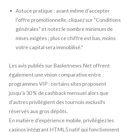
Astuce pratique : avant même d’accepter
l’offre promotionnelle, cliquez sur “Conditions
générales” et notez le nombre minimum de
mises exigées ; plus ce chiffre est bas, moins
votre capital sera immobilisé.*
Les avis publiés sur Basketnews.Net offrent
également une vision comparative entre
programmes VIP : certains sites proposent
jusqu’à 30 % de cashback mensuel alors que
d’autres privilégient des tournois exclusifs
réservés aux gros dépôts.
En matière d’expérience mobile, privilégiez les
casinos intégrant HTML5 natif qui fonctionnent