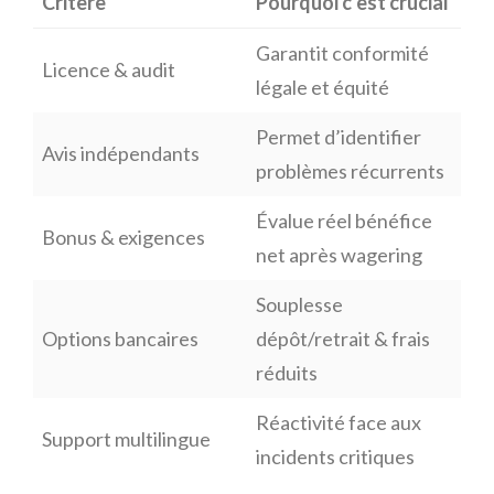
Critère
Pourquoi c’est crucial
Garantit conformité
Licence & audit
légale et équité
Permet d’identifier
Avis indépendants
problèmes récurrents
Évalue réel bénéfice
Bonus & exigences
net après wagering
Souplesse
Options bancaires
dépôt/retrait & frais
réduits
Réactivité face aux
Support multilingue
incidents critiques