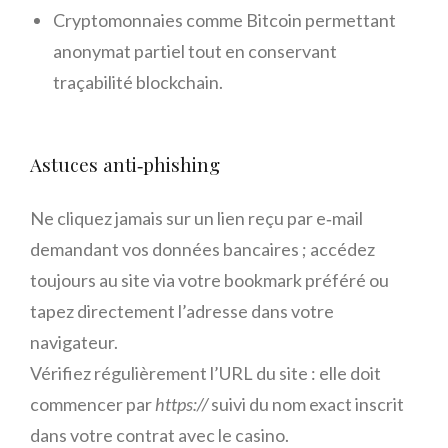
Cryptomonnaies comme Bitcoin permettant
anonymat partiel tout en conservant
traçabilité blockchain.
Astuces anti‑phishing
Ne cliquez jamais sur un lien reçu par e‑mail
demandant vos données bancaires ; accédez
toujours au site via votre bookmark préféré ou
tapez directement l’adresse dans votre
navigateur.
Vérifiez régulièrement l’URL du site : elle doit
commencer par
https://
suivi du nom exact inscrit
dans votre contrat avec le casino.