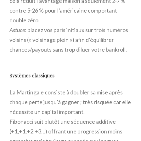
cela réduit l’avantage maison à seulement 2·7 %
contre 5·26 % pour l’américaine comportant
double zéro.
Astuce
: placez vos paris initiaux sur trois numéros
voisins (« voisinage plein ») afin d’équilibrer
chances/payouts sans trop diluer votre bankroll.
Systèmes classiques
La Martingale consiste à doubler sa mise après
chaque perte jusqu’à gagner ; très risquée car elle
nécessite un capital important.
Fibonacci suit plutôt une séquence additive
(+1,+1,+2,+3…) offrant une progression moins