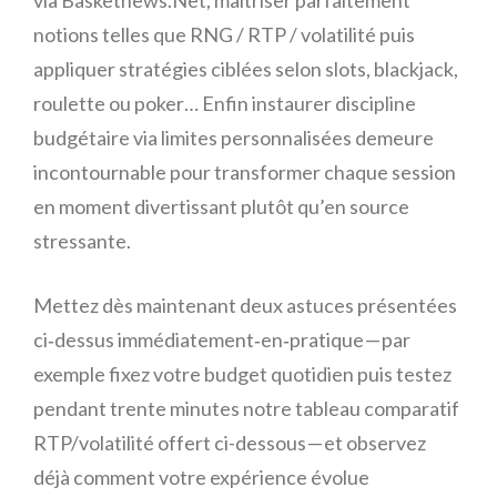
via Basketnews.Net, maîtriser parfaitement
notions telles que RNG / RTP / volatilité puis
appliquer stratégies ciblées selon slots, blackjack,
roulette ou poker… Enfin instaurer discipline
budgétaire via limites personnalisées demeure
incontournable pour transformer chaque session
en moment divertissant plutôt qu’en source
stressante.
Mettez dès maintenant deux astuces présentées
ci‑dessus immédiatement‐en‐pratique — par
exemple fixez votre budget quotidien puis testez
pendant trente minutes notre tableau comparatif
RTP/volatilité offert ci-dessous — et observez
déjà comment votre expérience évolue