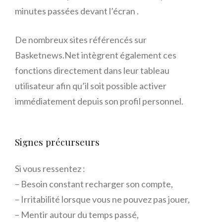
minutes passées devant l’écran .
De nombreux sites référencés sur
Basketnews.Net intègrent également ces
fonctions directement dans leur tableau
utilisateur afin qu’il soit possible activer
immédiatement depuis son profil personnel.
Signes précurseurs
Si vous ressentez :
– Besoin constant recharger son compte,
– Irritabilité lorsque vous ne pouvez pas jouer,
– Mentir autour du temps passé,