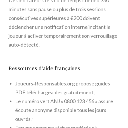
Des indicateurs tels qu’un temps continu >30
minutes sans pause ou plus de trois sessions
consécutives supérieures à €200 doivent
déclencher une notification interne incitant le
joueur à activer temporairement son verrouillage
auto‑détecté.
Ressources d’aide françaises
Joueurs‑Responsables.org propose guides
PDF téléchargeables gratuitement ;
Le numéro vert ANJ « 0800 123 456 » assure
écoute anonyme disponible tous les jours
ouvrés ;
Forums communautaires modérés où