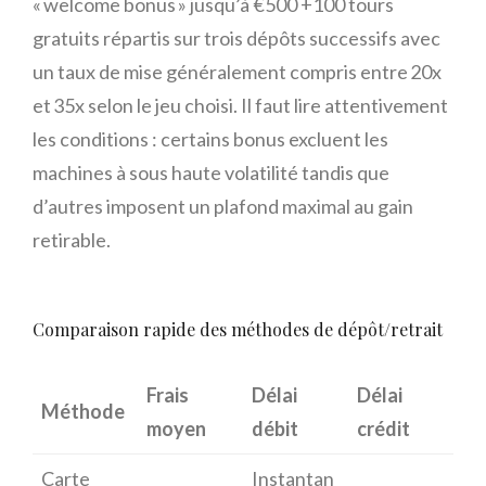
« welcome bonus » jusqu’à €500 +100 tours
gratuits répartis sur trois dépôts successifs avec
un taux de mise généralement compris entre 20x
et 35x selon le jeu choisi. Il faut lire attentivement
les conditions : certains bonus excluent les
machines à sous haute volatilité tandis que
d’autres imposent un plafond maximal au gain
retirable.
Comparaison rapide des méthodes de dépôt/retrait
Frais
Délai
Délai
Méthode
moyen
débit
crédit
Carte
Instantan