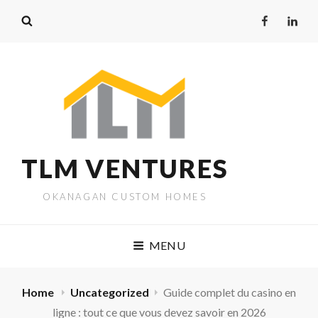
Facebook
Linked
TLM VENTURES
OKANAGAN CUSTOM HOMES
MENU
Home
Uncategorized
Guide complet du casino en
ligne : tout ce que vous devez savoir en 2026