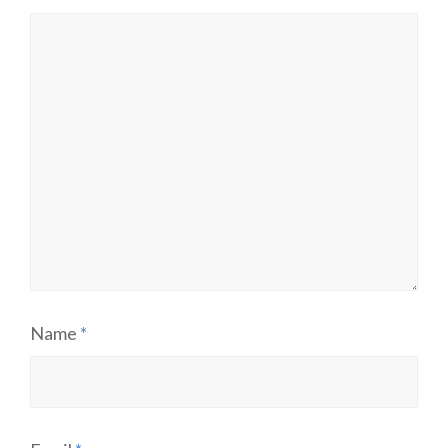
Name
*