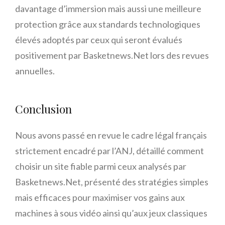
davantage d’immersion mais aussi une meilleure
protection grâce aux standards technologiques
élevés adoptés par ceux qui seront évalués
positivement par Basketnews.Net lors des revues
annuelles.
Conclusion
Nous avons passé en revue le cadre légal français
strictement encadré par l’ANJ, détaillé comment
choisir un site fiable parmi ceux analysés par
Basketnews.Net, présenté des stratégies simples
mais efficaces pour maximiser vos gains aux
machines à sous vidéo ainsi qu’aux jeux classiques