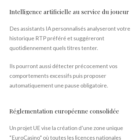
Intelligence artificielle au service du joueur
Des assistants IA personnalisés analyseront votre
historique RTP préféré et suggéreront
quotidiennement quels titres tenter.
Ils pourront aussi détecter précocement vos
comportements excessifs puis proposer
automatiquement une pause obligatoire.
Réglementation européenne consolidée
Un projet UE vise la création d’une zone unique
“EuroCasino” où toutes les licences nationales