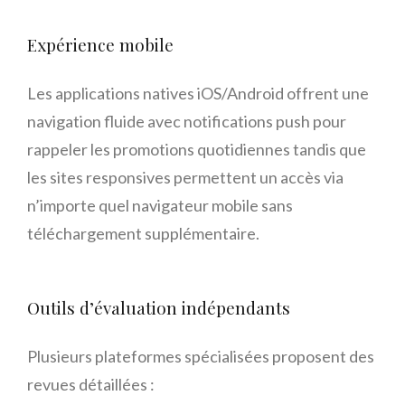
Expérience mobile
Les applications natives iOS/Android offrent une
navigation fluide avec notifications push pour
rappeler les promotions quotidiennes tandis que
les sites responsives permettent un accès via
n’importe quel navigateur mobile sans
téléchargement supplémentaire.
Outils d’évaluation indépendants
Plusieurs plateformes spécialisées proposent des
revues détaillées :