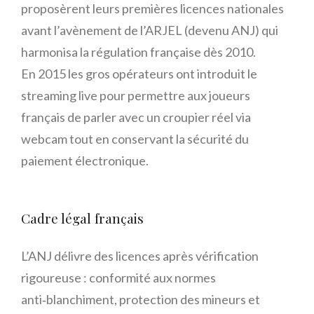
proposèrent leurs premières licences nationales
avant l’avènement de l’ARJEL (devenu ANJ) qui
harmonisa la régulation française dès 2010.
En 2015 les gros opérateurs ont introduit le
streaming live pour permettre aux joueurs
français de parler avec un croupier réel via
webcam tout en conservant la sécurité du
paiement électronique.
Cadre légal français
L’ANJ délivre des licences après vérification
rigoureuse : conformité aux normes
anti‑blanchiment, protection des mineurs et