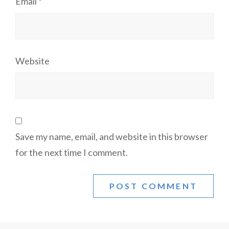
Email
*
Website
Save my name, email, and website in this browser
for the next time I comment.