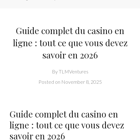
Guide complet du casino en
ligne : tout ce que vous devez
savoir en 2026
By
TLMVentures
Posted on
November 8, 2025
Guide complet du casino en
ligne : tout ce que vous devez
savoir en 2026