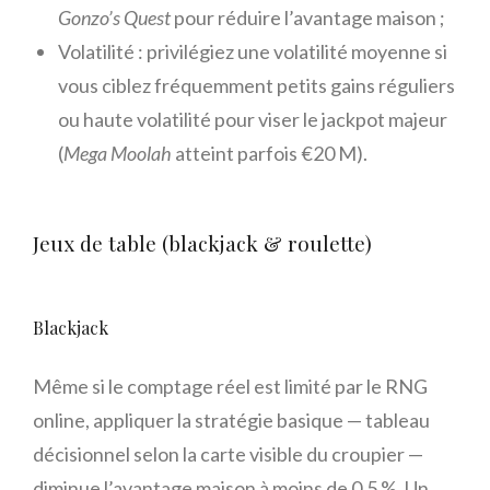
Gonzo’s Quest
pour réduire l’avantage maison ;
Volatilité : privilégiez une volatilité moyenne si
vous ciblez fréquemment petits gains réguliers
ou haute volatilité pour viser le jackpot majeur
(
Mega Moolah
atteint parfois €20 M).
Jeux de table (blackjack & roulette)
Blackjack
Même si le comptage réel est limité par le RNG
online, appliquer la stratégie basique — tableau
décisionnel selon la carte visible du croupier —
diminue l’avantage maison à moins de 0,5 %. Un